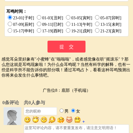
耳鸣时间：
23-01[子时]
01-03[丑时]
03-05[寅时]
05-07[卯时]
07-09[辰时]
09-11[巳时]
11-13[午时]
13-15[未时]
15-17[申时]
17-19[酉时]
19-21[戌时]
21-23[亥时]
感觉耳朵里好象有"小蜜蜂"在"嗡嗡嗡"，或者感觉像在听"摇滚乐"？那
么您这就是耳鸣现象啦！为什么会耳鸣呢？当然有科学的解释，也有一
些是科学所不能告诉你的部分哦！通过耳鸣占卜，看看这种耳鸣预测出
你将来会发生什么事情吧。
广告位8：底部（手机端）