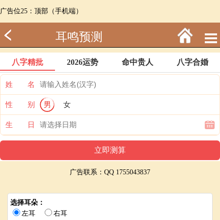
广告位25：顶部（手机端）
耳鸣预测
八字精批
2026运势
命中贵人
八字合婚
姓 名
性 别
男
女
生 日
广告联系：QQ 1755043837
选择耳朵：
左耳
右耳