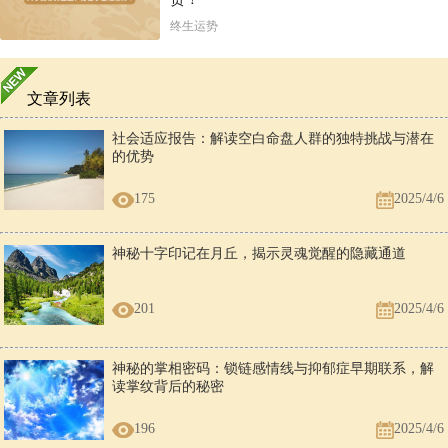
终生运势
文章列表
社会适应报告：解读空白命盘人群的独特挑战与潜在
的优势
175
2025/4/6
神秘十字印记在月丘，揭示灵魂觉醒的隐藏通道
201
2025/4/6
神秘的掌相密码：锁链感情线与抑郁症早期联系，解
读掌纹背后的秘密
196
2025/4/6