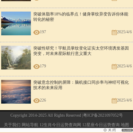
突破体脂率18%的临界点！健身掌纹异变告诉你体能
转化的秘密
197
2025/4/6
突破性研究！宇航员掌纹变化证实太空环境诱发基因
突变，对未来星际航行意义重大
179
2025/4/6
突破意念控制的屏障：脑机接口同步率与神经可视化
技术的未来应用
226
2025/4/6
Copyright 2014-2025 All Rights Reserved |
粤ICP备2021097052号
关于我们
网站导航
12生肖今日运势查询网
12星座今日运势查询
地图