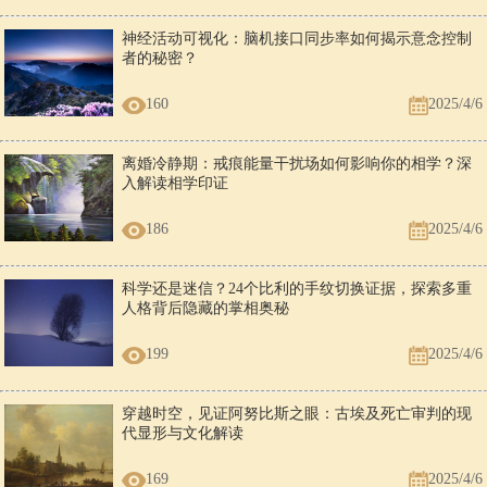
神经活动可视化：脑机接口同步率如何揭示意念控制
者的秘密？
160
2025/4/6
离婚冷静期：戒痕能量干扰场如何影响你的相学？深
入解读相学印证
186
2025/4/6
科学还是迷信？24个比利的手纹切换证据，探索多重
人格背后隐藏的掌相奥秘
199
2025/4/6
穿越时空，见证阿努比斯之眼：古埃及死亡审判的现
代显形与文化解读
169
2025/4/6