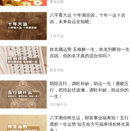
局！！
事业运势
八字看大运 十年测吉凶，十年一运卜吉
凶，未来命运全知晓。
十年大运
姓名藏运势 五格解一生，姓名判断你一生
吉凶，你的名字真的适合你吗？
姓名详批
阴阳五行，调旺补缺，助运一生！通晓五
行，把控起伏波澜，调旺补缺，助运你的
一生！
五行缺什么
八字测你终生运，财富事业福寿知！五行
透析一生运势 知天命方可福寿绵长终生富
贵！