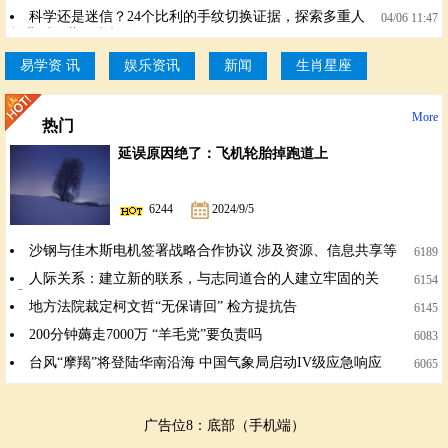
解读相学印证
科学还是迷信？24个比利的手纹切换证据，探索多重人
04/06 11:47
格背后隐藏的掌相奥秘
易学资 讯
娱乐资讯
新闻
生肖星座
More
热门
延误原因绝了：飞机轮胎掉跑道上
6244
2024/9/5
沙钢与佳木斯电机签署战略合作协议 涉及资源、信息共享等
6189
人际关系：建立新的联系，与志同道合的人建立牢固的关
6154
系。
地方法院裁定柯文哲“无保请回” 检方提抗告
6145
200分钟薅走7000万 “羊毛党”要负责吗
6083
台风“摩羯”将登陆华南沿海 中国气象局启动IV级应急响应
6065
广告位8：底部（手机端）