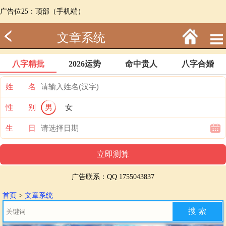
广告位25：顶部（手机端）
文章系统
八字精批
2026运势
命中贵人
八字合婚
姓 名
性 别
男
女
生 日
广告联系：QQ 1755043837
首页
>
文章系统