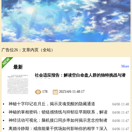
广告位26：文章内页（全站）
More
最新
社会适应报告：解读空白命盘人群的独特挑战与潜
在的优势
178
2025/4/6 11:48:17
神秘十字印记在月丘，揭示灵魂觉醒的隐藏通道
04/06 11:48
神秘的掌相密码：锁链感情线与抑郁症早期联系，解读
04/06 11:47
掌纹背后的秘密
神经活动可视化：脑机接口同步率如何揭示意念控制者
04/06 11:47
的秘密？
离婚冷静期：戒痕能量干扰场如何影响你的相学？深入
04/06 11:47