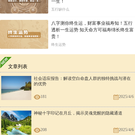
一生！
五行缺什么
八字测你终生运，财富事业福寿知！五行
透析一生运势 知天命方可福寿绵长终生富
贵！
终生运势
文章列表
社会适应报告：解读空白命盘人群的独特挑战与潜在
的优势
181
2025/4/6
神秘十字印记在月丘，揭示灵魂觉醒的隐藏通道
208
2025/4/6