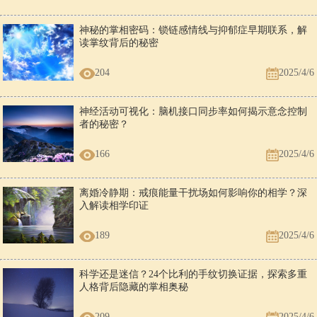
神秘的掌相密码：锁链感情线与抑郁症早期联系，解
读掌纹背后的秘密
204
2025/4/6
神经活动可视化：脑机接口同步率如何揭示意念控制
者的秘密？
166
2025/4/6
离婚冷静期：戒痕能量干扰场如何影响你的相学？深
入解读相学印证
189
2025/4/6
科学还是迷信？24个比利的手纹切换证据，探索多重
人格背后隐藏的掌相奥秘
209