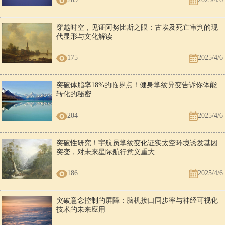
2025/4/6
穿越时空，见证阿努比斯之眼：古埃及死亡审判的现
代显形与文化解读
175
2025/4/6
突破体脂率18%的临界点！健身掌纹异变告诉你体能
转化的秘密
204
2025/4/6
突破性研究！宇航员掌纹变化证实太空环境诱发基因
突变，对未来星际航行意义重大
186
2025/4/6
突破意念控制的屏障：脑机接口同步率与神经可视化
技术的未来应用