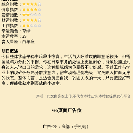
综合指数：
健康指数：
爱情指数：
财运指数：
工作指数：
幸运颜色：草绿
幸运数字：29
贵人星座：白羊座
明日概述
今日整体状态平稳中暗藏小惊喜，生活与人际维度的顺意感较强，但需
留意精力分配的平衡。你在日常事务的处理上更显耐心，能敏锐捕捉到
身边人未说出口的需求，这种细腻感为你赢得不少好感。不过工作与学
业上的琐碎任务易分散注意力，需主动梳理优先级，避免陷入忙而无序
的状态。整体而言，是适合沉淀自我、巩固关系的一天，只要把控好节
奏，便能收获水到渠成的小确幸。
声明：此文由
缘友
上传,不代表本站立场,本站仅提供发布平台.
seo页面广告位
广告位8：底部（手机端）