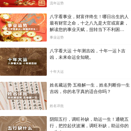
流年运势
八字看事业，财富伴终生！哪日出生的人
最有财官之命，十之八九是大官或富豪，
解读您的事业天赋，扭转当下不利困
局！！
事业运势
八字看大运 十年测吉凶，十年一运卜吉
凶，未来命运全知晓。
十年大运
姓名藏运势 五格解一生，姓名判断你一生
吉凶，你的名字真的适合你吗？
姓名详批
阴阳五行，调旺补缺，助运一生！通晓五
行，把控起伏波澜，调旺补缺，助运你的