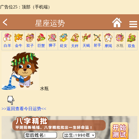
广告位25：顶部（手机端）
星座运势
射手
狮子
巨蟹
金牛
处女
白羊
天蝎
双子
水瓶
双鱼
天秤
摩羯
水瓶
>>返回查看今日运势<<