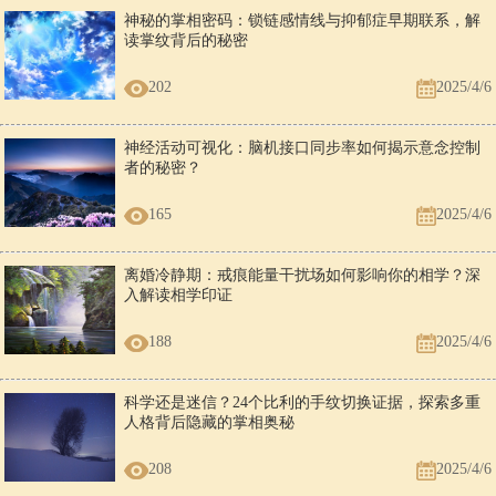
神秘的掌相密码：锁链感情线与抑郁症早期联系，解
读掌纹背后的秘密
202
2025/4/6
神经活动可视化：脑机接口同步率如何揭示意念控制
者的秘密？
165
2025/4/6
离婚冷静期：戒痕能量干扰场如何影响你的相学？深
入解读相学印证
188
2025/4/6
科学还是迷信？24个比利的手纹切换证据，探索多重
人格背后隐藏的掌相奥秘
208
2025/4/6