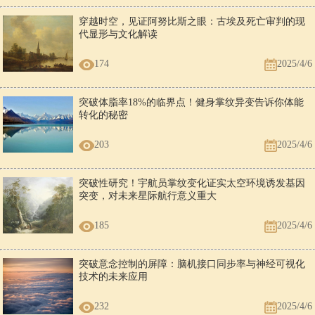
穿越时空，见证阿努比斯之眼：古埃及死亡审判的现
代显形与文化解读
174
2025/4/6
突破体脂率18%的临界点！健身掌纹异变告诉你体能
转化的秘密
203
2025/4/6
突破性研究！宇航员掌纹变化证实太空环境诱发基因
突变，对未来星际航行意义重大
185
2025/4/6
突破意念控制的屏障：脑机接口同步率与神经可视化
技术的未来应用
232
2025/4/6