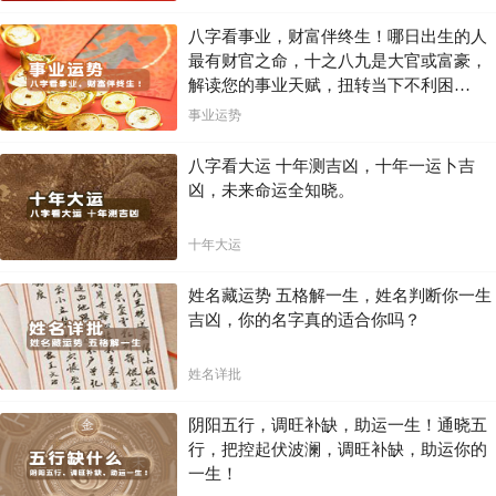
八字看事业，财富伴终生！哪日出生的人
最有财官之命，十之八九是大官或富豪，
解读您的事业天赋，扭转当下不利困
局！！
事业运势
八字看大运 十年测吉凶，十年一运卜吉
凶，未来命运全知晓。
十年大运
姓名藏运势 五格解一生，姓名判断你一生
吉凶，你的名字真的适合你吗？
姓名详批
阴阳五行，调旺补缺，助运一生！通晓五
行，把控起伏波澜，调旺补缺，助运你的
一生！