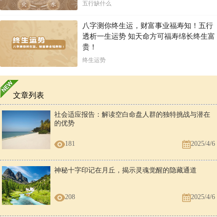
五行缺什么
八字测你终生运，财富事业福寿知！五行
透析一生运势 知天命方可福寿绵长终生富
贵！
终生运势
文章列表
社会适应报告：解读空白命盘人群的独特挑战与潜在
的优势
181
2025/4/6
神秘十字印记在月丘，揭示灵魂觉醒的隐藏通道
208
2025/4/6