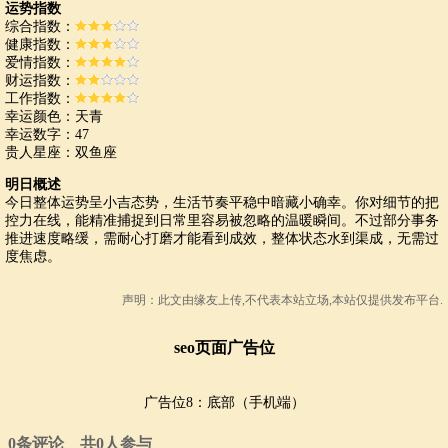
运势指数
综合指数：
健康指数：
爱情指数：
财运指数：
工作指数：
幸运颜色：天青
幸运数字：47
贵人星座：双鱼座
明日概述
今日整体运势呈小吉态势，生活节奏平稳中暗藏小确幸。你对细节的把
控力在线，能精准捕捉到日常里容易被忽略的温暖瞬间。不过部分事务
推进速度略缓，需耐心打磨才能看到成效，整体状态水到渠成，无需过
度焦虑。
声明：此文由
缘友
上传,不代表本站立场,本站仅提供发布平台.
seo页面广告位
广告位8：底部（手机端）