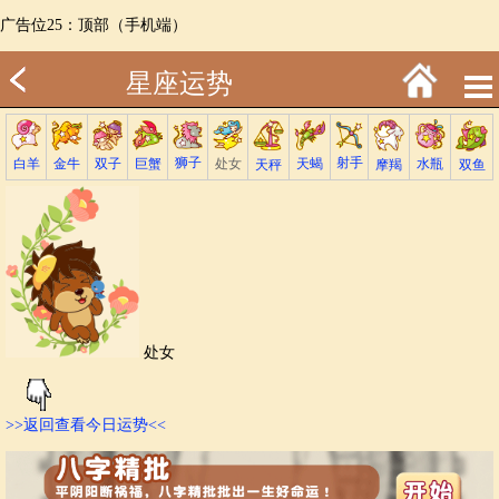
广告位25：顶部（手机端）
星座运势
射手
狮子
巨蟹
金牛
处女
白羊
天蝎
双子
水瓶
双鱼
天秤
摩羯
处女
>>返回查看今日运势<<