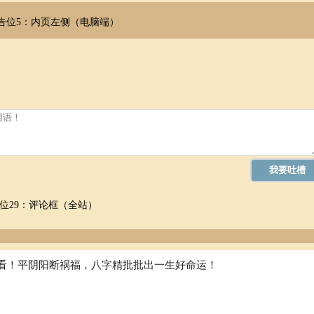
告位5：内页左侧（电脑端）
位29：评论框（全站）
看！平阴阳断祸福，八字精批批出一生好命运！