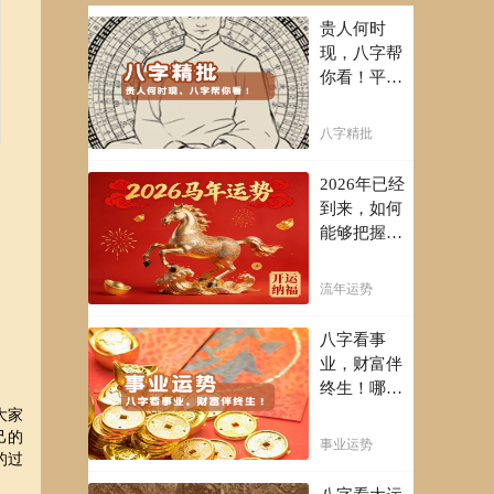
贵人何时
现，八字帮
你看！平阴
阳断祸福，
八字精批批
八字精批
出一生好命
运！
2026年已经
到来，如何
能够把握先
机，趋吉避
凶，不走弯
流年运势
路，点击此
处查看！
八字看事
业，财富伴
终生！哪日
出生的人最
大家
有财官之
己的
事业运势
的过
命，十之八
九是大官或