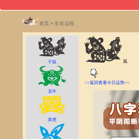
首页
>
生肖运程
鼠
子鼠
>>返回查看今日运势<<
丑牛
寅虎