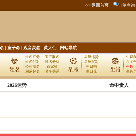
<<<返回首页
订单查询
名
|
童子命
|
观音灵签
|
黄大仙
|
网站导航
姓名打分
宝宝取名
星座运势
生肖
姓名配对
姓名分析
星座配对
八字
公司测名
百家姓
生日书
生肖
周易起名
名字关系
生日花
生肖
2026运势
命中贵人