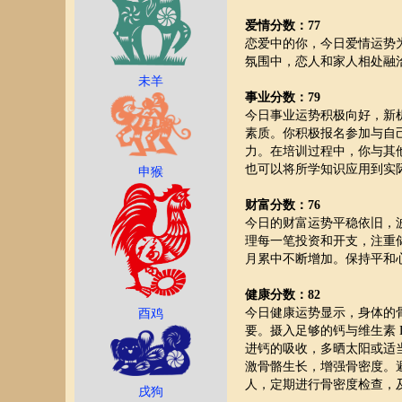
爱情分数：77
恋爱中的你，今日爱情运势
氛围中，恋人和家人相处融
未羊
事业分数：79
今日事业运势积极向好，新
素质。你积极报名参加与自
力。在培训过程中，你与其
也可以将所学知识应用到实
申猴
财富分数：76
今日的财富运势平稳依旧，
理每一笔投资和开支，注重
月累中不断增加。保持平和
健康分数：82
今日健康运势显示，身体的
酉鸡
要。摄入足够的钙与维生素 
进钙的吸收，多晒太阳或适
激骨骼生长，增强骨密度。
人，定期进行骨密度检查，
戌狗