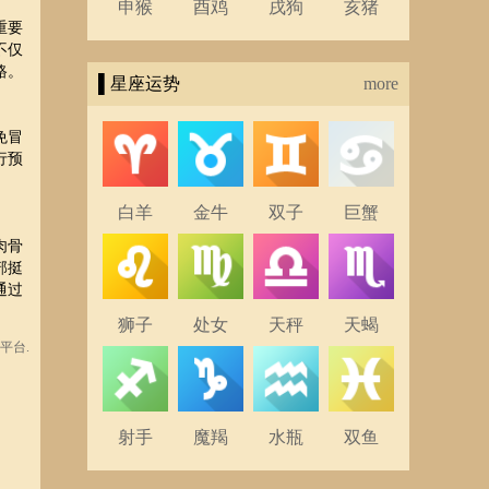
申猴
酉鸡
戌狗
亥猪
重要
不仅
路。
▌星座运势
more
免冒
行预
白羊
金牛
双子
巨蟹
肉骨
部挺
通过
狮子
处女
天秤
天蝎
平台.
射手
魔羯
水瓶
双鱼