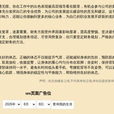
遇无限。你在工作中的出色表现被高层领导看在眼里，有机会参与公司的
够充分发挥自己的专业优势，为公司的发展提出建设性的意见和建议。这
影响力，还能让你接触到更多的核心业务，为自己的职业发展开辟新的道
性笼罩，迷雾重重。财务方面受外界因素影响显著，需高度警惕。坚决避
开支，合理规划债务偿还。尽管局势复杂，但只要坚定财务规划，严格执
稳定财务的方法。
良好的体态。正确的体态不仅能提升气质，还能减轻身体的负担，预防肌
，双肩放松，收腹提臀，让身体的重心均匀分布在双脚；坐姿时，保持背
臀部保持同一水平。避免长时间低头看手机、弯腰驼背等不良姿势。可以
核心肌群，增强身体的稳定性与平衡能力，帮助维持良好的体态。
声明：此文由
缘友
上传,不代表本站立场,本站仅提供发布
seo页面广告位