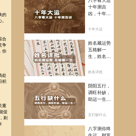
八字看大运
富豪，解读
十年测吉
您的事业天
凶，十年一
快的
赋，扭转当
运卜吉凶，
心。
下不利困
未来命运全
十年大运
局！！
知晓。
综合
姓名藏运势
竞争
五格解一
，你
生，姓名判
断你一生吉
凶，你的名
姓名详批
慎处
字真的适合
日积
你吗？
阴阳五行，
调旺补缺，
助运一生！
通晓五行，
关重
能促
把控起伏波
五行缺什么
，刺
澜，调旺补
年
缺，助运你
八字测你终
的一生！
生运，财富