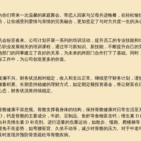
为你们带来一次温馨的家庭聚会。带恋人回家与父母共进晚餐，在轻松愉
洽，让你感受到爱情与亲情的完美融合，更加坚定了与对方共度一生的决
机会纷至沓来。公司计划开展一系列的培训活动，提升员工的专业技能和
己职业发展相关的培训课程，通过学习新知识、新技能，不断提升自己的
他部门的同事建立了良好的关系，为未来的跨部门合作打下了基础。同时
际工作中，为公司创造更多的价值。
波澜不兴。财务状况相对稳定，收入和支出正常。继续坚守财务计划，谨
储蓄积累。长期坚持稳健的理财方式，如定期定额投资基金，将让财富在
心态，财务状况将持续稳定。
骨骼健康不容忽视。骨骼支撑着身体的结构，保持骨骼健康对日常生活至
D，钙是骨骼的主要成分，牛奶、豆制品、鱼虾等食物富含钙；维生素 D 
当补充维生素 D 补充剂。进行适量的负重运动，如散步、慢跑、爬楼梯等
避免不良姿势，如弯腰驼背、久坐不动等，减少对骨骼的压力。对于中老
及时发现并预防骨质疏松等骨骼疾病。