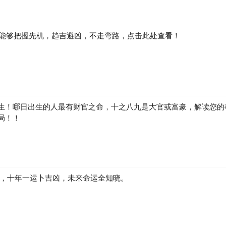
如何能够把握先机，趋吉避凶，不走弯路，点击此处查看！
生！哪日出生的人最有财官之命，十之八九是大官或富豪，解读您的
局！！
凶，十年一运卜吉凶，未来命运全知晓。