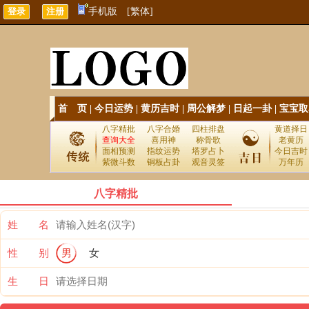
手机版
[繁体]
首 页
|
今日运势
|
黄历吉时
|
周公解梦
|
日起一卦
|
宝宝取
八字精批
八字合婚
四柱排盘
黄道择日
查询大全
喜用神
称骨歌
老黄历
面相预测
指纹运势
塔罗占卜
今日吉时
紫微斗数
铜板占卦
观音灵签
万年历
八字精批
姓 名
性 别
男
女
生 日