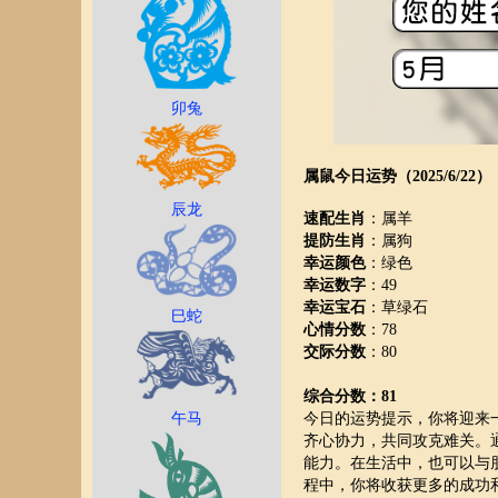
卯兔
属鼠今日运势（2025/6/22）
辰龙
速配生肖
：属羊
提防生肖
：属狗
幸运颜色
：绿色
幸运数字
：49
幸运宝石
：草绿石
巳蛇
心情分数
：78
交际分数
：80
综合分数：81
午马
今日的运势提示，你将迎来
齐心协力，共同攻克难关。
能力。在生活中，也可以与
程中，你将收获更多的成功