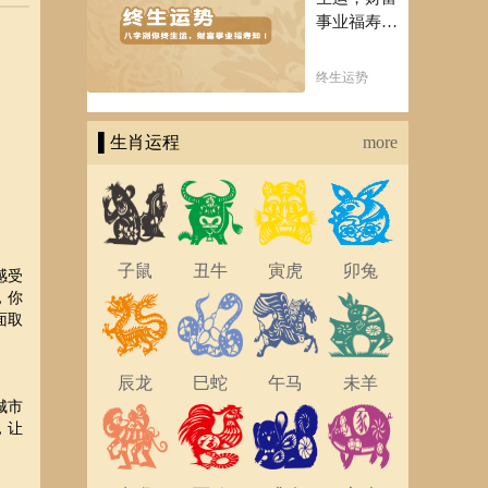
事业福寿
知！五行透
析一生运势
终生运势
知天命方可
福寿绵长终
▌生肖运程
生富贵！
more
子鼠
丑牛
寅虎
卯兔
感受
，你
面取
辰龙
巳蛇
午马
未羊
城市
，让