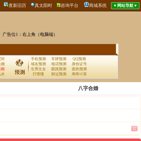
查新旧历
真太阳时
咨询平台
商城系统
广告位1：右上角（电脑端）
配对
手机预测
车牌预测
QQ预测
合婚
域名预测
电话预测
身份证号
运程
生男生女
眼跳预测
面热预测
风水
打喷嚏
财运预测
寿终计算
八字合婚