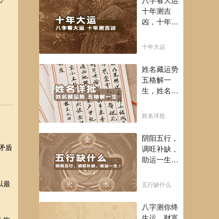
八字看大运
富豪，解读
十年测吉
您的事业天
凶，十年一
赋，扭转当
运卜吉凶，
下不利困
未来命运全
十年大运
局！！
知晓。
姓名藏运势
五格解一
生，姓名判
断你一生吉
凶，你的名
姓名详批
字真的适合
你吗？
阴阳五行，
矛盾
调旺补缺，
助运一生！
通晓五行，
把控起伏波
以最
五行缺什么
澜，调旺补
缺，助运你
八字测你终
的一生！
生运，财富