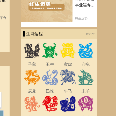
人拖
事业福寿
知！五行透
析一生运势
平台.
终生运势
知天命方可
福寿绵长终
▌生肖运程
生富贵！
more
子鼠
丑牛
寅虎
卯兔
辰龙
巳蛇
午马
未羊