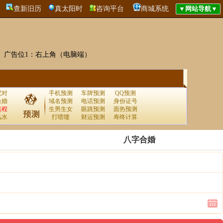
查新旧历
真太阳时
咨询平台
商城系统
广告位1：右上角（电脑端）
配对
手机预测
车牌预测
QQ预测
合婚
域名预测
电话预测
身份证号
运程
生男生女
眼跳预测
面热预测
风水
打喷嚏
财运预测
寿终计算
八字合婚