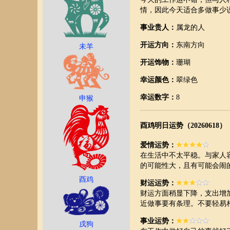
情，因此今天适合多做事少
事业贵人：
属龙的人
开运方向：
东南方向
未羊
开运饰物：
珊瑚
幸运颜色：
翠绿色
幸运数字：
8
申猴
酉鸡明日运势（20260618）
爱情运势：
在生活中不太平稳。与家人
的可能性大，且有可能会闹
酉鸡
财运运势：
财运方面稍显下降，支出增
近做事要有条理。不要轻易
事业运势：
戌狗