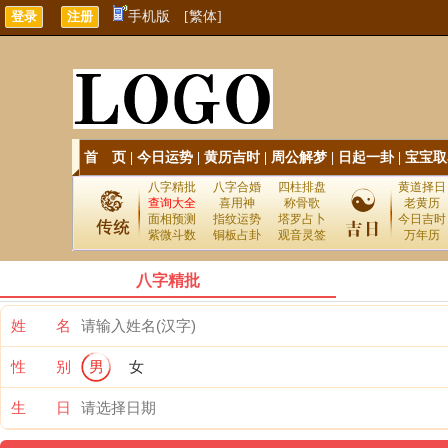
手机版
[繁体]
首 页
|
今日运势
|
黄历吉时
|
周公解梦
|
日起一卦
|
宝宝取
八字精批
八字合婚
四柱排盘
黄道择日
查询大全
喜用神
称骨歌
老黄历
面相预测
指纹运势
塔罗占卜
今日吉时
紫微斗数
铜板占卦
观音灵签
万年历
八字精批
姓 名
性 别
男
女
生 日