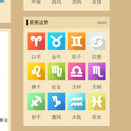
申猴
酉鸡
戌狗
亥猪
▌星座运势
more
白羊
金牛
双子
巨蟹
狮子
处女
天秤
天蝎
射手
魔羯
水瓶
双鱼
事业