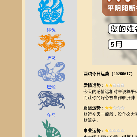
卯兔
辰龙
酉鸡今日运势（20260617）
爱情运势：
巳蛇
今天的感情运相对来说算平
而让你的好心被当作驴肝肺
财运运势：
财运今天一般般，没什么大
午马
财流失。
事业运势：
今天的工作运不错，但与人