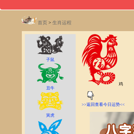
首页
>
生肖运程
子鼠
鸡
丑牛
>>返回查看今日运势<<
寅虎