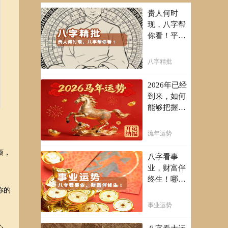
贵人何时
现，八字帮
你看！平阴
阳断祸福，
八字精批批
八字精批
出一生好命
运！
2026年已经
到来，如何
能够把握先
机，趋吉避
凶，不走弯
流年运势
路，点击此
处查看！
烦，
八字看事
业，财富伴
终生！哪日
出生的人最
你的
有财官之
事业运势
命，十之八
九是大官或
心