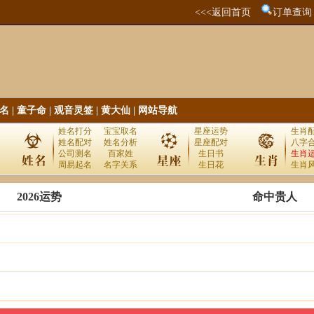
<<<返回首页
订单查询
名
|
童子命
|
观音灵签
|
黄大仙
|
网站导航
姓名打分
宝宝取名
星座运势
生肖
姓名配对
姓名分析
星座配对
八字
公司测名
百家姓
生日书
生肖
周易起名
名字关系
生日花
生肖
2026运势
命中贵人