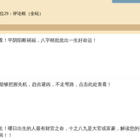
位29：评论框（全站）
看！平阴阳断祸福，八字精批批出一生好命运！
如何能够把握先机，趋吉避凶，不走弯路，点击此处查看！
生！哪日出生的人最有财官之命，十之八九是大官或富豪，解读您的
局！！