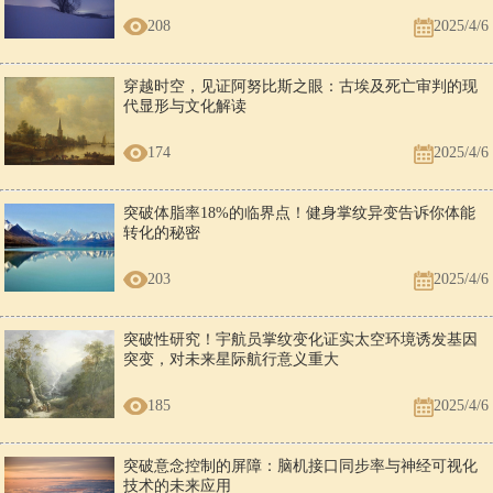
208
2025/4/6
穿越时空，见证阿努比斯之眼：古埃及死亡审判的现
代显形与文化解读
174
2025/4/6
突破体脂率18%的临界点！健身掌纹异变告诉你体能
转化的秘密
203
2025/4/6
突破性研究！宇航员掌纹变化证实太空环境诱发基因
突变，对未来星际航行意义重大
185
2025/4/6
突破意念控制的屏障：脑机接口同步率与神经可视化
技术的未来应用