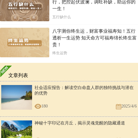
行，把控起伏波澜，调旺补缺，助运你的
一生！
五行缺什么
八字测你终生运，财富事业福寿知！五行
透析一生运势 知天命方可福寿绵长终生富
贵！
终生运势
文章列表
社会适应报告：解读空白命盘人群的独特挑战与潜在
的优势
180
2025/4/6
神秘十字印记在月丘，揭示灵魂觉醒的隐藏通道