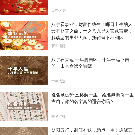
流年运势
八字看事业，财富伴终生！哪日出生的人
最有财官之命，十之八九是大官或富豪，
解读您的事业天赋，扭转当下不利困
局！！
事业运势
八字看大运 十年测吉凶，十年一运卜吉
凶，未来命运全知晓。
十年大运
姓名藏运势 五格解一生，姓名判断你一生
吉凶，你的名字真的适合你吗？
姓名详批
阴阳五行，调旺补缺，助运一生！通晓五