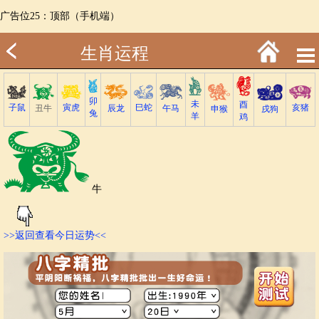
广告位25：顶部（手机端）
生肖运程
卯
未
酉
子鼠
巳蛇
寅虎
亥猪
丑牛
午马
辰龙
戌狗
申猴
兔
羊
鸡
牛
>>返回查看今日运势<<