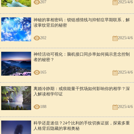
207
2025/4/6
神秘的掌相密码：锁链感情线与抑郁症早期联系，解
读掌纹背后的秘密
202
2025/4/6
神经活动可视化：脑机接口同步率如何揭示意念控制
者的秘密？
165
2025/4/6
离婚冷静期：戒痕能量干扰场如何影响你的相学？深
入解读相学印证
188
2025/4/6
科学还是迷信？24个比利的手纹切换证据，探索多重
人格背后隐藏的掌相奥秘