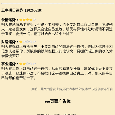
丑牛明日运势（20260618）
爱情运势：
明天在感情易受挫折，但是不要沮丧，也不要对自己盲目自信，觉得别
人一定会喜欢你，这样只会让自己尴尬。明天与异性相处时说话不要过
于直接，委婉一点，也可以给自己留个台阶下。
财运运势：
明天在钱财上有所损失，不要对自己的想法过于自信，也因为你过于相
信别人会帮你，所以你的钱财也损失的比较快，要循序渐进你的收入才
会慢慢变好。
事业运势：
明天在工作上对自己过于自信，从而容易遭受挫折，建议你明天不要过
于激进，欲速则不达，不要把什么事都揽到自己身上，对于别人的事自
己能帮的也帮助一下。
声明：此文由
缘友
上传,不代表本站立场,本站仅提供发布平台.
seo页面广告位