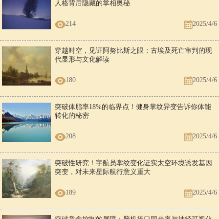
人格背后隐藏的掌相奥秘
214
2025/4/6
穿越时空，见证阿努比斯之眼：古埃及死亡审判的现
代显形与文化解读
180
2025/4/6
突破体脂率18%的临界点！健身掌纹异变告诉你体能
转化的秘密
208
2025/4/6
突破性研究！宇航员掌纹变化证实太空环境诱发基因
突变，对未来星际航行意义重大
189
2025/4/6