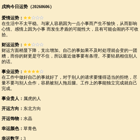
戌狗今日运势（20260606）
爱情运势：
在生活中不太平稳。与家人容易因为一点小事而产生不愉快，从而影响
心情。感情上因为小事 而发生矛盾的可能性大，且有可能会闹的不可收
拾。
财运运势：
财运方面稍显下降，支出增加。自己的事如果不及时处理就会变的一团
糟，而你的财更是守不住，所以最近做事要有条理。不要轻易相信别人
的话。
事业运势：
在工作中做好自己的事就好了，对于别人的请求要懂得适当的拒绝，尽
量不要与别人合作，容易被别人拖后腿。工作上的事能独立完成就自己
完成。
事业贵人：
属虎的人
开运方向：
东北方向
开运饰物：
水晶
幸运颜色：
草青色
幸运数字：
3