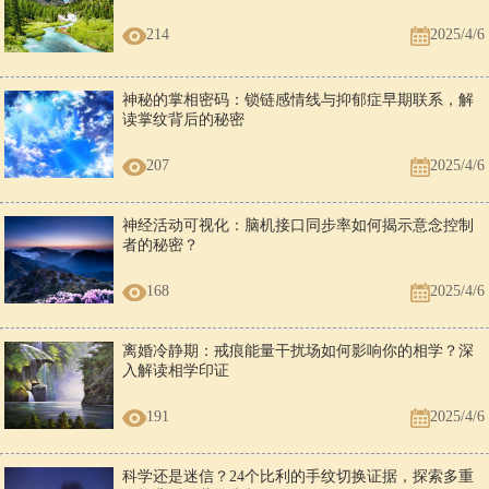
214
2025/4/6
神秘的掌相密码：锁链感情线与抑郁症早期联系，解
读掌纹背后的秘密
207
2025/4/6
神经活动可视化：脑机接口同步率如何揭示意念控制
者的秘密？
168
2025/4/6
离婚冷静期：戒痕能量干扰场如何影响你的相学？深
入解读相学印证
191
2025/4/6
科学还是迷信？24个比利的手纹切换证据，探索多重