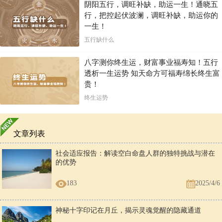
阴阳五行，调旺补缺，助运一生！通晓五
行，把控起伏波澜，调旺补缺，助运你的
一生！
五行缺什么
八字测你终生运，财富事业福寿知！五行
透析一生运势 知天命方可福寿绵长终生富
贵！
终生运势
文章列表
社会适应报告：解读空白命盘人群的独特挑战与潜在
的优势
183
2025/4/6
神秘十字印记在月丘，揭示灵魂觉醒的隐藏通道