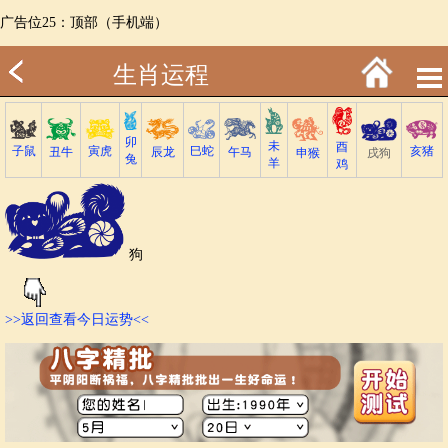
广告位25：顶部（手机端）
生肖运程
卯
未
酉
子鼠
巳蛇
寅虎
亥猪
丑牛
午马
辰龙
戌狗
申猴
兔
羊
鸡
狗
>>返回查看今日运势<<