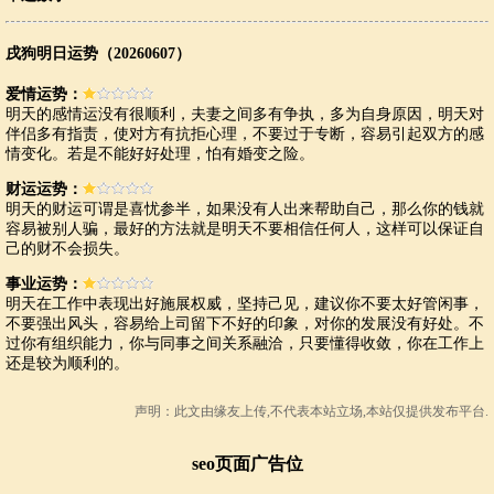
戌狗明日运势（20260607）
爱情运势：
明天的感情运没有很顺利，夫妻之间多有争执，多为自身原因，明天对
伴侣多有指责，使对方有抗拒心理，不要过于专断，容易引起双方的感
情变化。若是不能好好处理，怕有婚变之险。
财运运势：
明天的财运可谓是喜忧参半，如果没有人出来帮助自己，那么你的钱就
容易被别人骗，最好的方法就是明天不要相信任何人，这样可以保证自
己的财不会损失。
事业运势：
明天在工作中表现出好施展权威，坚持己见，建议你不要太好管闲事，
不要强出风头，容易给上司留下不好的印象，对你的发展没有好处。不
过你有组织能力，你与同事之间关系融洽，只要懂得收敛，你在工作上
还是较为顺利的。
声明：此文由
缘友
上传,不代表本站立场,本站仅提供发布平台.
seo页面广告位