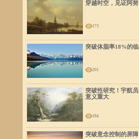
穿越时空，见证阿努
173
突破体脂率18%的
201
突破性研究！宇航员
意义重大
184
突破意念控制的屏障