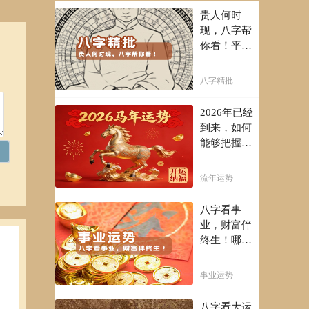
贵人何时
现，八字帮
你看！平阴
阳断祸福，
八字精批批
八字精批
出一生好命
运！
2026年已经
到来，如何
能够把握先
机，趋吉避
凶，不走弯
流年运势
路，点击此
处查看！
八字看事
业，财富伴
终生！哪日
出生的人最
有财官之
事业运势
命，十之八
九是大官或
八字看大运