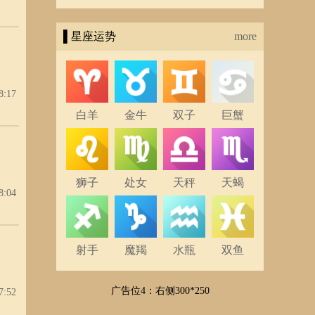
▌星座运势
more
8:17
白羊
金牛
双子
巨蟹
狮子
处女
天秤
天蝎
8:04
射手
魔羯
水瓶
双鱼
广告位4：右侧300*250
7:52