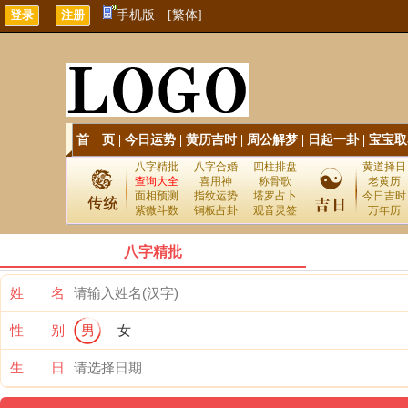
手机版
[繁体]
首 页
|
今日运势
|
黄历吉时
|
周公解梦
|
日起一卦
|
宝宝取
八字精批
八字合婚
四柱排盘
黄道择日
查询大全
喜用神
称骨歌
老黄历
面相预测
指纹运势
塔罗占卜
今日吉时
紫微斗数
铜板占卦
观音灵签
万年历
八字精批
姓 名
性 别
男
女
生 日