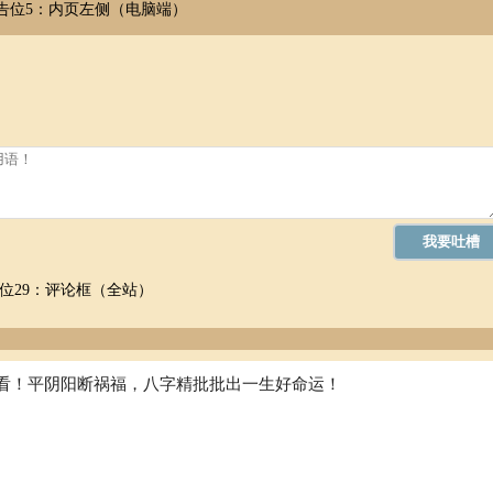
告位5：内页左侧（电脑端）
位29：评论框（全站）
看！平阴阳断祸福，八字精批批出一生好命运！