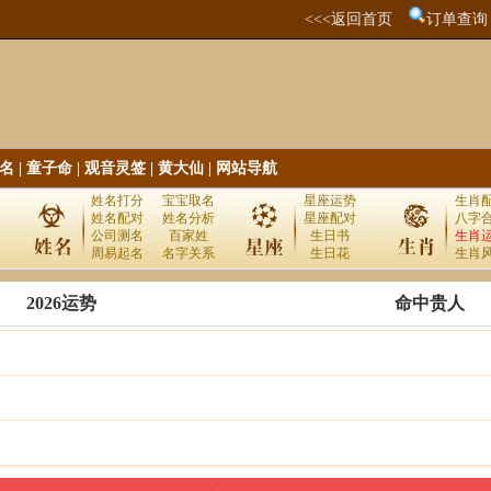
<<<返回首页
订单查询
名
|
童子命
|
观音灵签
|
黄大仙
|
网站导航
姓名打分
宝宝取名
星座运势
生肖
姓名配对
姓名分析
星座配对
八字
公司测名
百家姓
生日书
生肖
周易起名
名字关系
生日花
生肖
2026运势
命中贵人