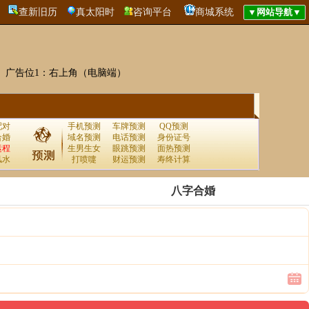
查新旧历
真太阳时
咨询平台
商城系统
广告位1：右上角（电脑端）
配对
手机预测
车牌预测
QQ预测
合婚
域名预测
电话预测
身份证号
运程
生男生女
眼跳预测
面热预测
风水
打喷嚏
财运预测
寿终计算
八字合婚