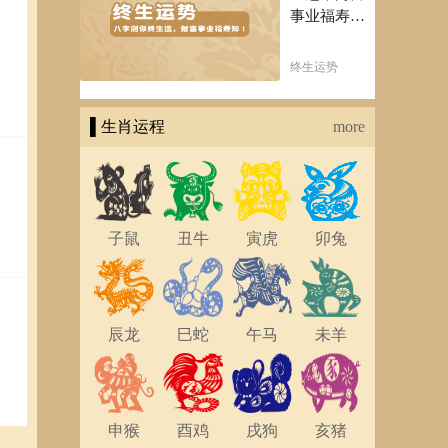
事业福寿
知！五行透
析一生运势
终生运势
知天命方可
福寿绵长终
▌生肖运程
生富贵！
more
子鼠
丑牛
寅虎
卯兔
辰龙
巳蛇
午马
未羊
申猴
酉鸡
戌狗
亥猪