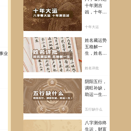
富豪，解读
十年测吉
您的事业天
凶，十年一
赋，扭转当
运卜吉凶，
下不利困
未来命运全
十年大运
局！！
知晓。
姓名藏运势
五格解一
生，姓名判
事业
断你一生吉
凶，你的名
姓名详批
字真的适合
你吗？
阴阳五行，
调旺补缺，
助运一生！
通晓五行，
把控起伏波
五行缺什么
澜，调旺补
缺，助运你
八字测你终
的一生！
生运，财富