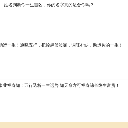
生，姓名判断你一生吉凶，你的名字真的适合你吗？
助运一生！通晓五行，把控起伏波澜，调旺补缺，助运你的一生！
事业福寿知！五行透析一生运势 知天命方可福寿绵长终生富贵！