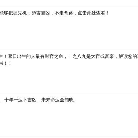
如何能够把握先机，趋吉避凶，不走弯路，点击此处查看！
生！哪日出生的人最有财官之命，十之八九是大官或富豪，解读您的
局！！
凶，十年一运卜吉凶，未来命运全知晓。