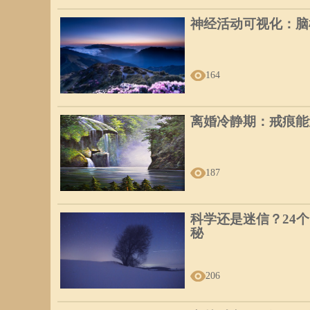
神经活动可视化：脑
164
离婚冷静期：戒痕能
187
科学还是迷信？24
秘
206