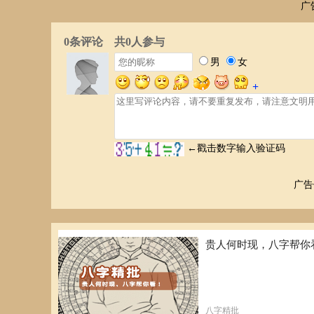
广
广告
贵人何时现，八字帮你
八字精批