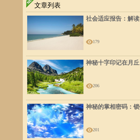
文章列表
社会适应报告：解读
179
神秘十字印记在月丘
206
神秘的掌相密码：锁
201