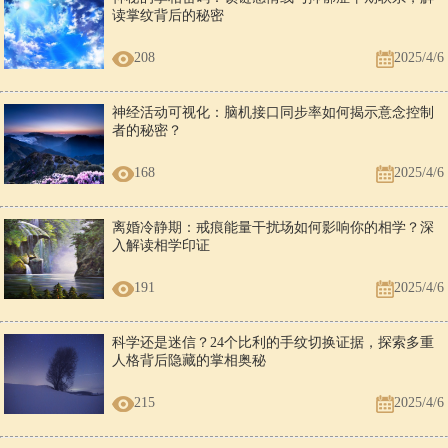
修正自己错误的语言思想行为，尽可能多做利益民众的事，，若想获得
读掌纹背后的秘密
健康，就必须戒杀生，若想获得财富，就必须多施舍，若想获得聪明智
慧就必须，向人多介绍好的方法技巧，同时少饮酒或干脆不饮酒，等
208
2025/4/6
等，所以，佛讲三世因果，确有它的必然性，是一切富贵贫贱的根本
啊！吉祥自在（一三六八四九四五七九）个人观点仅供参考交流
神经活动可视化：脑机接口同步率如何揭示意念控制
玄学师傅回答 为什么八字可以知道一个人的未
者的秘密？
来～原理是什么？
168
2025/4/6
人禀天地命属阴阳，生居覆载之内尽在五行之中……混沌中盘古开天辟
地后始有阴阳二气(即无极生太极，太极生两仪，两仪生四象，四象生
离婚冷静期：戒痕能量干扰场如何影响你的相学？深
八卦，八卦生万物)而人为万物之灵秉清气多则聪慧秉浊多则愚钝……
入解读相学印证
古人用六十花甲记录时间年月日时以二十四节气得知气候的阴阳……八
字又叫四柱就是四组花甲，我们根据出生的年月日时就能推算出人阴阳
秉气的多少观察四柱五行生克就能看出是顺还是不顺是否克六亲是否有
191
2025/4/6
伤残……这个细说就很深奥简单说就是阴阳五行相生相克的原理（五行
就是金木水火土，比如水克火等等）
科学还是迷信？24个比利的手纹切换证据，探索多重
人格背后隐藏的掌相奥秘
215
2025/4/6