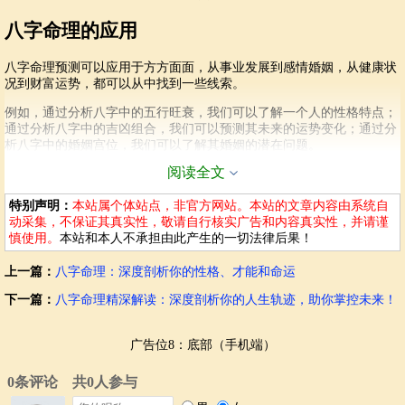
八字命理的应用
八字命理预测可以应用于方方面面，从事业发展到感情婚姻，从健康状
况到财富运势，都可以从中找到一些线索。
例如，通过分析八字中的五行旺衰，我们可以了解一个人的性格特点；
通过分析八字中的吉凶组合，我们可以预测其未来的运势变化；通过分
析八字中的婚姻宫位，我们可以了解其婚姻的潜在问题。
阅读全文
重要的是，八字命理预测并非决定论，而是一种参考。它可以帮助我们
更好地了解自身，找到潜在的优势和不足，从而调整策略，趋吉避凶。
特别声明：
本站属个体站点，非官方网站。本站的文章内容由系统自
动采集，不保证其真实性，敬请自行核实广告和内容真实性，并请谨
八字与人生规划
慎使用。
本站和本人不承担由此产生的一切法律后果！
了解自己的八字有助于制定更加明确的人生规划。我们可以根据八字推
上一篇：
八字命理：深度剖析你的性格、才能和命运
算出的运势走向，找到自身的优势和劣势，从而在事业、感情、财富等
方面做出更加精准的决策。
下一篇：
八字命理精深解读：深度剖析你的人生轨迹，助你掌控未来！
例如，如果八字显示未来的某段时间可能会面临事业瓶颈，那么我们可
以提前做好准备，提升自身技能，寻求新的发展方向。如果八字显示未
广告位8：底部（手机端）
来的某段时间可能会面临感情危机，那么我们可以注意与伴侣的沟通，
维护感情的稳定。
八字命理预测并非万能，它只能提供参考方向，最终的成功还是要依靠