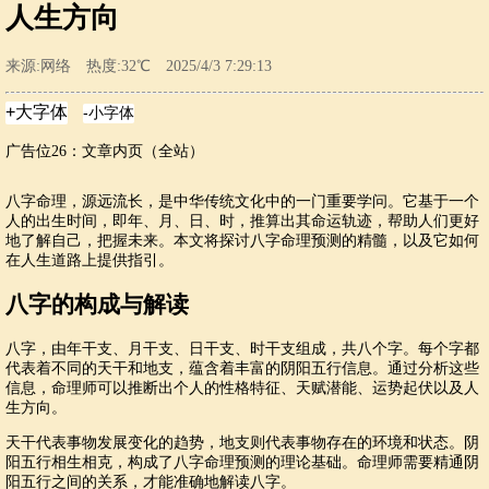
人生方向
来源:网络 热度:32℃ 2025/4/3 7:29:13
广告位26：文章内页（全站）
八字命理，源远流长，是中华传统文化中的一门重要学问。它基于一个
人的出生时间，即年、月、日、时，推算出其命运轨迹，帮助人们更好
地了解自己，把握未来。本文将探讨八字命理预测的精髓，以及它如何
在人生道路上提供指引。
八字的构成与解读
八字，由年干支、月干支、日干支、时干支组成，共八个字。每个字都
代表着不同的天干和地支，蕴含着丰富的阴阳五行信息。通过分析这些
信息，命理师可以推断出个人的性格特征、天赋潜能、运势起伏以及人
生方向。
天干代表事物发展变化的趋势，地支则代表事物存在的环境和状态。阴
阳五行相生相克，构成了八字命理预测的理论基础。命理师需要精通阴
阳五行之间的关系，才能准确地解读八字。