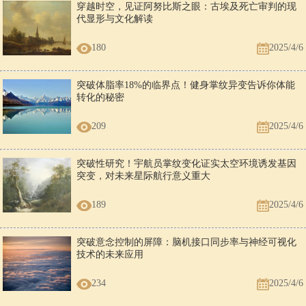
穿越时空，见证阿努比斯之眼：古埃及死亡审判的现
代显形与文化解读
180
2025/4/6
突破体脂率18%的临界点！健身掌纹异变告诉你体能
转化的秘密
209
2025/4/6
突破性研究！宇航员掌纹变化证实太空环境诱发基因
突变，对未来星际航行意义重大
189
2025/4/6
突破意念控制的屏障：脑机接口同步率与神经可视化
技术的未来应用
234
2025/4/6