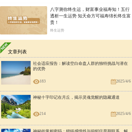
是岁运引动的事了。 原局戊子自合，子未穿，卯未合，子水食神受制，
因为是印星制了食神必然是头脑聪明、学业不错的，戊为头子水为思
八字测你终生运，财富事业福寿知！五行
维。 上大学的应期就要看岁运的组合作用了，此人癸巳运，戊寅年戊癸
透析一生运势 知天命方可福寿绵长终生富
合寅巳穿，戊癸合说明考的还不错，但是寅巳穿就表示落榜了，官星被
穿，事业（学业）受阻。 己卯年，卯酉冲，卯未合，财冲禄禄又在门户
贵！
还是驿马星，必然出远门，为何事？卯未合，为了印，当然是学业了，
终生运势
去上学，很明显的象啊。 如果不分析原局，就不知道是出去上学还是赚
钱了，因为都是财动了，印也可以是工作啊？ 最后，看八字必须有自己
的理解，对大自然、对生活、对社会的理解。 八字命理学，不仅仅是玄
学，首先是一门哲学，没有对世界的深刻的辩证的认识，是学不好的。
文章列表
八字可以预测人生吗？
社会适应报告：解读空白命盘人群的独特挑战与潜在
的优势
根据生辰八字即命理学，是依据阴阳五行的生克制化原理进行综合分析
判断，得出结论，当然，很有依据，命理学仅是时间序列的组合，应该
183
2025/4/6
加一个空间序列的组合，再加一个，人的主观能动性，则会更加完美无
缺！单单是四柱八字这个时间序列，当然，也会有很多的不确定性，不
过，一个高明的命理学者，首先，他的综合知识是很丰富的，他会考虑
神秘十字印记在月丘，揭示灵魂觉醒的隐藏通道
在这个时间序列状态中加上其他应该与命运相关联的一切因素来进行综
合分析判断，所以，其预测的准确度会大大加强！所谓“天时（时间序
列）地利（空间系列）人和（人的主观能动性即变易之象）”则，一切
214
2025/4/6
的生命的运势轨迹是很容易被预测到的！这个只是对于一般俗人而言，
至于学佛修道者尤其是能够从自己语言思想行为调整能量序列组合者，
以生命能量为提升者的生命能量基因已经改变，即所谓“不在五行
中”者，这个数值是对他不起作用的！所以“命在我而不在天”重要的是，
神秘的掌相密码：锁链感情线与抑郁症早期联系，解