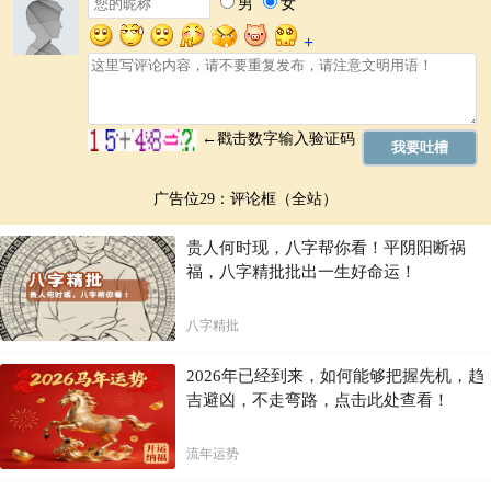
自身的努力和智慧。
八字命理的局限性
八字命理预测，并非没有局限性。它只是一种推算方法，并不能完全准
确地预测未来，更不应被完全依赖。
八字命理预测需要专业的命理师进行解读，并不能由非专业人士轻易理
解和应用。只有经过专业训练、经验丰富的命理师，才能对八字进行深
广告位29：评论框（全站）
入的分析和解读。
八字与现实生活的联系
贵人何时现，八字帮你看！平阴阳断祸
福，八字精批批出一生好命运！
八字命理预测并非脱离现实的玄学，它与现实生活有着密切的联系。
通过对八字的分析，我们可以了解自己的性格倾向、天赋潜能，从而更
八字精批
好地发挥自己的优势，弥补自己的不足； 通过对八字的分析，我们可以
了解自己未来的运势走向，从而避免一些潜在的风险，抓住一些机会。
2026年已经到来，如何能够把握先机，趋
吉避凶，不走弯路，点击此处查看！
总结
八字命理预测，是探索自身和未来的一种有效途径。它可以帮助我们更
流年运势
好地了解自己，洞察未来趋势，从而更好地规划人生。但同时，我们也
要理性看待八字预测的结果，将它作为人生决策的参考，而不是唯一的