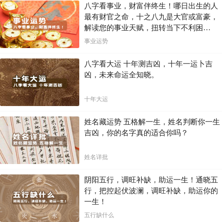
八字看事业，财富伴终生！哪日出生的人
依据。
最有财官之命，十之八九是大官或富豪，
通过对自身八字的学习和理解，配合自我的努力和智慧，我们才能在人
解读您的事业天赋，扭转当下不利困
生的道路上走得更加顺利，更加成功。记住，命运掌握在自己手中，八
局！！
事业运势
字命理预测只是指引方向的灯塔。
希望本文能为您提供一些关于八字命理预测的思考与启发。
八字看大运 十年测吉凶，十年一运卜吉
凶，未来命运全知晓。
怎么看八字才是正确的思路?
十年大运
八字是玄学，需要很高的悟性还要有这方面的缘分才能学好，这是对
的。 但是学会、弄懂，就不需要那么严格的条件了，现在根据我个人对
姓名藏运势 五格解一生，姓名判断你一生
八字的理解，谈谈看八字的思路。 首先，八字是人生的表现，生活中几
吉凶，你的名字真的适合你吗？
乎所有的人事，都可以通过八字解释。 这是对八字命理的唯物性、可预
测性、可掌握性的最经典的说法。 不要怀疑命理的真实可靠性，断不准
只是技术的高低问题，而不是术数本身的问题，当然凡事都有局限性，
姓名详批
八字也不例外：比如四同八字，同时代的或不同时代的，同地点的或不
同地点的四同八字，该怎么解释？相信正宗的八字命理师是有区分四同
八字的技术理论的，只是我们无从知晓吧。 其次，八字首先注重原局，
阴阳五行，调旺补缺，助运一生！通晓五
岁运只是原局吉凶祸福的应期。 今天又一网友说一个八字，上大学的年
行，把控起伏波澜，调旺补缺，助运你的
份，解释为何是那一年，不注重原局信息，是非常错误的。 乾：辛酉
一生！
乙未 辛卯 戊子 癸巳运的戊寅年落榜，己卯年外出上大学为何？能不能
上大学，有没有那个本事，必须分析原局的组合信息，至于哪一年上那
五行缺什么