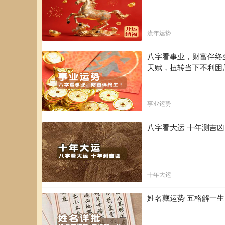
流年运势
八字看事业，财富伴终
天赋，扭转当下不利困
事业运势
八字看大运 十年测吉
十年大运
姓名藏运势 五格解一