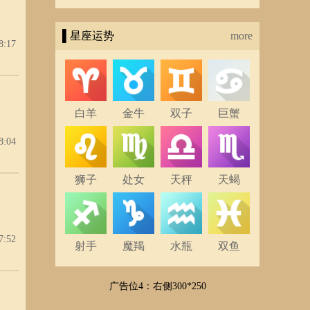
▌星座运势
more
8:17
白羊
金牛
双子
巨蟹
8:04
狮子
处女
天秤
天蝎
7:52
射手
魔羯
水瓶
双鱼
广告位4：右侧300*250