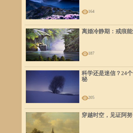
164
离婚冷静期：戒痕能
187
科学还是迷信？24
秘
205
穿越时空，见证阿努