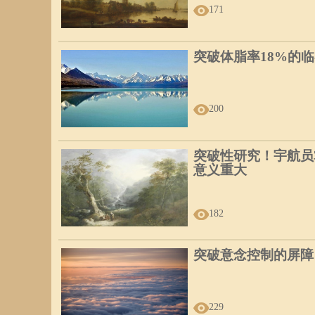
171
突破体脂率18%的
200
突破性研究！宇航员
意义重大
182
突破意念控制的屏障
229