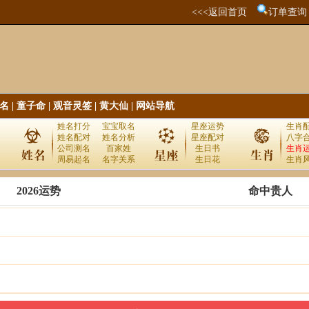
<<<返回首页
订单查询
名
|
童子命
|
观音灵签
|
黄大仙
|
网站导航
姓名打分
宝宝取名
星座运势
生肖
姓名配对
姓名分析
星座配对
八字
公司测名
百家姓
生日书
生肖
周易起名
名字关系
生日花
生肖
2026运势
命中贵人