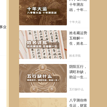
富豪，解读
十年测吉
您的事业天
凶，十年一
赋，扭转当
运卜吉凶，
下不利困
未来命运全
十年大运
局！！
知晓。
事业
姓名藏运势
五格解一
生，姓名判
断你一生吉
凶，你的名
姓名详批
字真的适合
你吗？
阴阳五行，
调旺补缺，
助运一生！
通晓五行，
把控起伏波
五行缺什么
澜，调旺补
缺，助运你
八字测你终
的一生！
生运，财富