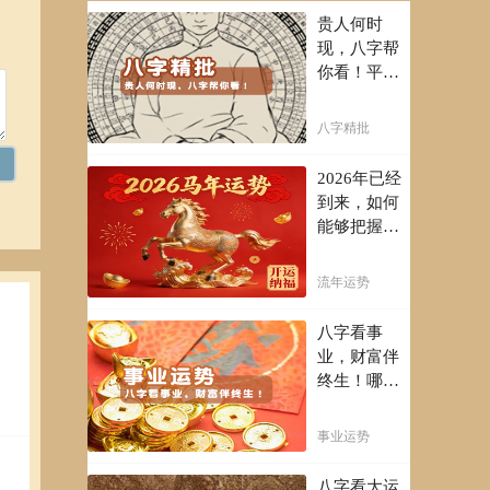
贵人何时
现，八字帮
你看！平阴
阳断祸福，
八字精批批
八字精批
出一生好命
运！
2026年已经
到来，如何
能够把握先
机，趋吉避
凶，不走弯
流年运势
路，点击此
处查看！
八字看事
业，财富伴
终生！哪日
出生的人最
有财官之
事业运势
命，十之八
九是大官或
八字看大运