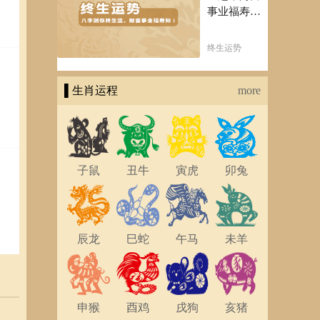
事业福寿
知！五行透
析一生运势
终生运势
知天命方可
福寿绵长终
▌生肖运程
生富贵！
more
子鼠
丑牛
寅虎
卯兔
辰龙
巳蛇
午马
未羊
申猴
酉鸡
戌狗
亥猪