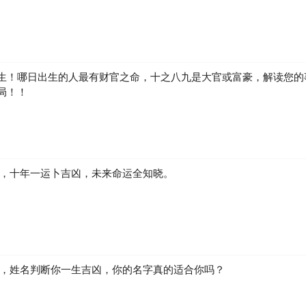
生！哪日出生的人最有财官之命，十之八九是大官或富豪，解读您的
局！！
凶，十年一运卜吉凶，未来命运全知晓。
生，姓名判断你一生吉凶，你的名字真的适合你吗？