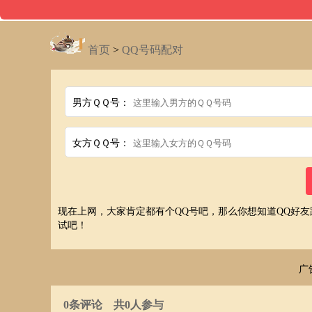
首页
>
QQ号码配对
男方ＱＱ号：
女方ＱＱ号：
现在上网，大家肯定都有个QQ号吧，那么你想知道QQ好
试吧！
广