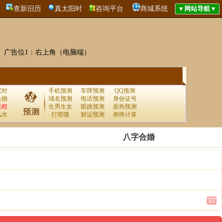
查新旧历
真太阳时
咨询平台
商城系统
广告位1：右上角（电脑端）
配对
手机预测
车牌预测
QQ预测
合婚
域名预测
电话预测
身份证号
运程
生男生女
眼跳预测
面热预测
风水
打喷嚏
财运预测
寿终计算
八字合婚