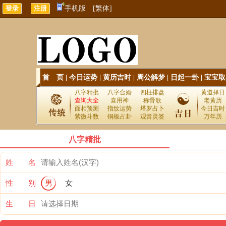
手机版
[繁体]
首 页
|
今日运势
|
黄历吉时
|
周公解梦
|
日起一卦
|
宝宝取
八字精批
八字合婚
四柱排盘
黄道择日
查询大全
喜用神
称骨歌
老黄历
面相预测
指纹运势
塔罗占卜
今日吉时
紫微斗数
铜板占卦
观音灵签
万年历
八字精批
姓 名
性 别
男
女
生 日