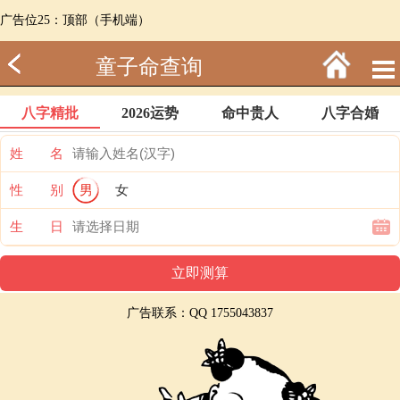
广告位25：顶部（手机端）
童子命查询
八字精批
2026运势
命中贵人
八字合婚
姓 名
性 别
男
女
生 日
广告联系：QQ 1755043837