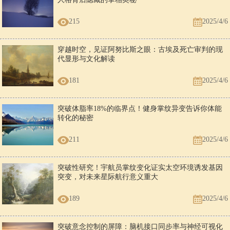
215
2025/4/6
穿越时空，见证阿努比斯之眼：古埃及死亡审判的现
代显形与文化解读
181
2025/4/6
突破体脂率18%的临界点！健身掌纹异变告诉你体能
转化的秘密
211
2025/4/6
突破性研究！宇航员掌纹变化证实太空环境诱发基因
突变，对未来星际航行意义重大
189
2025/4/6
突破意念控制的屏障：脑机接口同步率与神经可视化