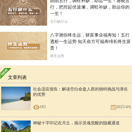
阴阳五行，调旺补缺，助运一生！通晓五
行，把控起伏波澜，调旺补缺，助运你的
一生！
五行缺什么
八字测你终生运，财富事业福寿知！五行
透析一生运势 知天命方可福寿绵长终生富
贵！
终生运势
文章列表
社会适应报告：解读空白命盘人群的独特挑战与潜在
的优势
183
2025/4/6
神秘十字印记在月丘，揭示灵魂觉醒的隐藏通道