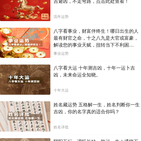
吉避凶，不走弯路，点击此处查看！
流年运势
八字看事业，财富伴终生！哪日出生的人
最有财官之命，十之八九是大官或富豪，
解读您的事业天赋，扭转当下不利困
局！！
事业运势
八字看大运 十年测吉凶，十年一运卜吉
凶，未来命运全知晓。
十年大运
姓名藏运势 五格解一生，姓名判断你一生
吉凶，你的名字真的适合你吗？
姓名详批