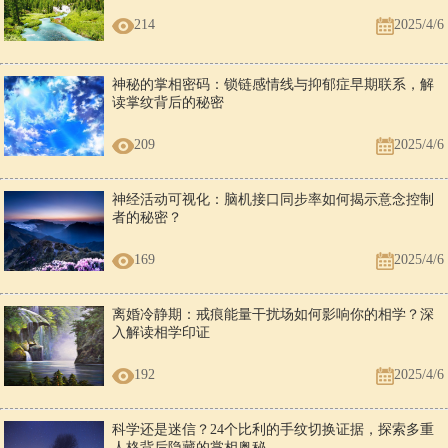
214
2025/4/6
神秘的掌相密码：锁链感情线与抑郁症早期联系，解
读掌纹背后的秘密
209
2025/4/6
神经活动可视化：脑机接口同步率如何揭示意念控制
者的秘密？
169
2025/4/6
离婚冷静期：戒痕能量干扰场如何影响你的相学？深
入解读相学印证
192
2025/4/6
科学还是迷信？24个比利的手纹切换证据，探索多重
人格背后隐藏的掌相奥秘