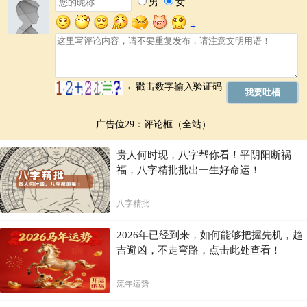
判断在不同时期对方的运势走向，并评估这种流年会给婚姻关系带来哪
些影响。
八字合婚的适用范围
八字合婚并非万能预测，只是为婚姻提供了一种参考。它可以帮助人们
更全面地了解自己和伴侣，增进彼此的理解，提前预防潜在的矛盾，但
最终的婚姻幸福与否，仍然取决于双方共同的努力和经营。
广告位29：评论框（全站）
八字合婚的局限性
贵人何时现，八字帮你看！平阴阳断祸
八字合婚在一定程度上受到时间和空间的限制，并不能完全准确地预测
未来。它也并非唯一参考标准，还需要结合其他因素，如性格、价值
福，八字精批批出一生好命运！
观、生活习惯等进行综合考量。
八字精批
八字合婚的建议
2026年已经到来，如何能够把握先机，趋
对于想要了解自身和伴侣的潜在合婚情况的人士，建议结合八字合婚结
果，积极沟通，了解彼此需求和个性。尊重差异，包容彼此，才能在婚
吉避凶，不走弯路，点击此处查看！
姻道路中携手前行。记住合婚仅仅是参考，最终的幸福需要双方共同努
力去创造。
流年运势
总结