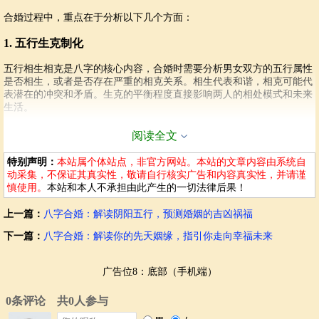
合婚过程中，重点在于分析以下几个方面：
1. 五行生克制化
五行相生相克是八字的核心内容，合婚时需要分析男女双方的五行属性
是否相生，或者是否存在严重的相克关系。相生代表和谐，相克可能代
表潜在的冲突和矛盾。生克的平衡程度直接影响两人的相处模式和未来
生活。
2. 阴阳平衡
阅读全文
阴阳平衡也是八字合婚的重要考量因素。阴阳调和者，则姻缘能长久，
特别声明：
本站属个体站点，非官方网站。本站的文章内容由系统自
如阴阳失衡，则恐带来诸多磨难。合婚师会分析男女双方的阴阳属性，
动采集，不保证其真实性，敬请自行核实广告和内容真实性，并请谨
并判断其阴阳是否协调，是否能建立和谐的相互关系。
慎使用。
本站和本人不承担由此产生的一切法律后果！
3. 四柱之间的关系
上一篇：
八字合婚：解读阴阳五行，预测婚姻的吉凶祸福
下一篇：
八字合婚：解读你的先天姻缘，指引你走向幸福未来
八字合婚不仅仅关注日柱，还需要分析年柱、月柱、时柱之间的关系。
这种关系能反映出两人性格特点、运势走向、以及人生际遇，从而预测
两人的相处状况。
广告位8：底部（手机端）
4. 大运流年
除了分析八字本身，合婚师还需对男女双方的未来大运流年进行预测，