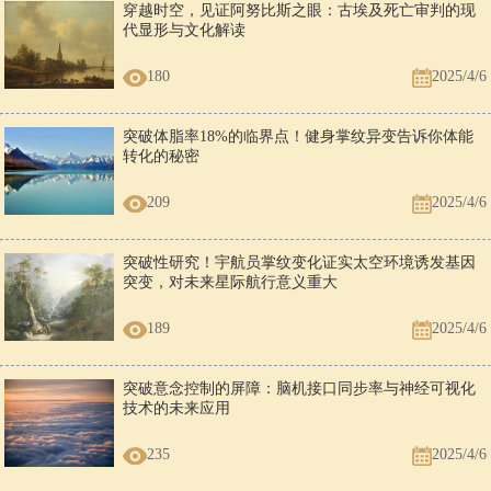
穿越时空，见证阿努比斯之眼：古埃及死亡审判的现
代显形与文化解读
180
2025/4/6
突破体脂率18%的临界点！健身掌纹异变告诉你体能
转化的秘密
209
2025/4/6
突破性研究！宇航员掌纹变化证实太空环境诱发基因
突变，对未来星际航行意义重大
189
2025/4/6
突破意念控制的屏障：脑机接口同步率与神经可视化
技术的未来应用
235
2025/4/6