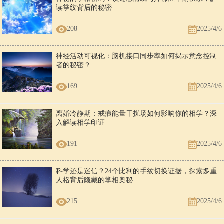
读掌纹背后的秘密
208
2025/4/6
神经活动可视化：脑机接口同步率如何揭示意念控制
者的秘密？
169
2025/4/6
离婚冷静期：戒痕能量干扰场如何影响你的相学？深
入解读相学印证
191
2025/4/6
科学还是迷信？24个比利的手纹切换证据，探索多重
人格背后隐藏的掌相奥秘
215
2025/4/6