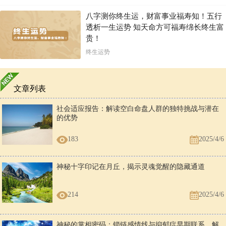
八字测你终生运，财富事业福寿知！五行
透析一生运势 知天命方可福寿绵长终生富
贵！
终生运势
文章列表
社会适应报告：解读空白命盘人群的独特挑战与潜在
的优势
183
2025/4/6
神秘十字印记在月丘，揭示灵魂觉醒的隐藏通道
214
2025/4/6
神秘的掌相密码：锁链感情线与抑郁症早期联系，解