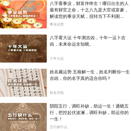
八字看事业，财富伴终生！哪日出生的人
八字合婚作为一种预测姻缘的方式，可以帮助人们更好地了解彼此的命
最有财官之命，十之八九是大官或富豪，
运，增进理解，更有效地构建和谐美满的姻缘关系。但这仅仅是一个参
解读您的事业天赋，扭转当下不利困
考，良好的沟通与相处，才是建立幸福婚姻的关键。
局！！
事业运势
请谨记，八字合婚的结果仅供参考，最终的幸福取决于双方的努力和经
营。
八字看大运 十年测吉凶，十年一运卜吉
凶，未来命运全知晓。
十年大运
姓名藏运势 五格解一生，姓名判断你一生
吉凶，你的名字真的适合你吗？
姓名详批
阴阳五行，调旺补缺，助运一生！通晓五
行，把控起伏波澜，调旺补缺，助运你的
一生！
五行缺什么