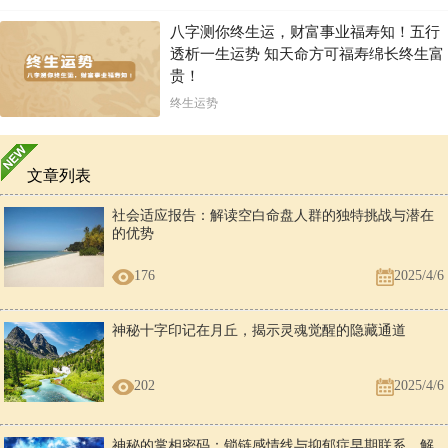
八字测你终生运，财富事业福寿知！五行
透析一生运势 知天命方可福寿绵长终生富
贵！
终生运势
文章列表
社会适应报告：解读空白命盘人群的独特挑战与潜在
的优势
176
2025/4/6
神秘十字印记在月丘，揭示灵魂觉醒的隐藏通道
202
2025/4/6
神秘的掌相密码：锁链感情线与抑郁症早期联系，解