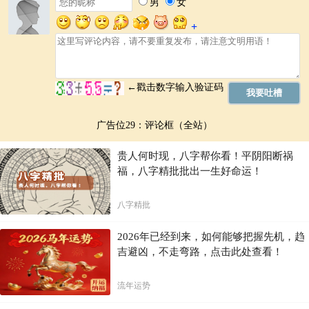
虽然八字合婚可以提供一些参考，但它也存在一些局限性：
非绝对预测：
八字合婚是基于命理推演，并非绝对的预测，最终
的婚姻走向取决于双方共同的努力。
需要专业解读：
八字合婚需要专业的合婚师进行解读，非专业解
读可能产生误导。
个人努力重要：
无论合婚结果如何，个人努力和沟通仍然是维护
婚姻的关键因素。
并非万能钥匙：
不能将合婚结果作为唯一参考标准，需要结合实
广告位29：评论框（全站）
际情况进行综合判断。
贵人何时现，八字帮你看！平阴阳断祸
如何选择合婚师？
福，八字精批批出一生好命运！
选择一位经验丰富、诚信可靠的合婚师非常重要。建议多方咨询，了解
合婚师的专业资质和口碑，选择信誉度高的合婚师。
八字精批
记住，合婚只是提供参考，最终的幸福需要靠两个人的努力和经营。
2026年已经到来，如何能够把握先机，趋
结语
吉避凶，不走弯路，点击此处查看！
八字合婚，作为一种古老的预测方法，可以帮助我们更好地了解彼此，
流年运势
提前预估婚姻中的可能挑战，但更重要的是，它提醒我们，婚姻的幸福
需要双方共同的努力、理解和经营。记住，婚姻的成功，最终取决于你