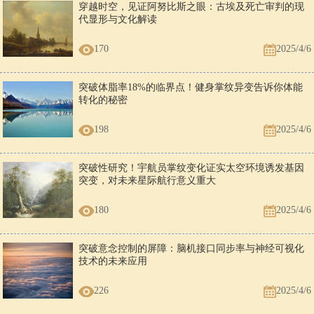
穿越时空，见证阿努比斯之眼：古埃及死亡审判的现
代显形与文化解读
170
2025/4/6
突破体脂率18%的临界点！健身掌纹异变告诉你体能
转化的秘密
198
2025/4/6
突破性研究！宇航员掌纹变化证实太空环境诱发基因
突变，对未来星际航行意义重大
180
2025/4/6
突破意念控制的屏障：脑机接口同步率与神经可视化
技术的未来应用
226
2025/4/6