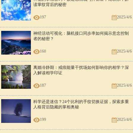
读掌纹背后的秘密
197
2025/4/6
神经活动可视化：脑机接口同步率如何揭示意念控制
者的秘密？
160
2025/4/6
离婚冷静期：戒痕能量干扰场如何影响你的相学？深
入解读相学印证
187
2025/4/6
科学还是迷信？24个比利的手纹切换证据，探索多重
人格背后隐藏的掌相奥秘
199
2025/4/6