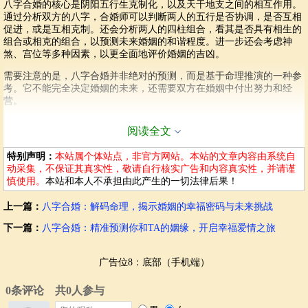
八字合婚的核心是阴阳五行生克制化，以及天干地支之间的相互作用。
通过分析双方的八字，合婚师可以判断两人的五行是否协调，是否互相
促进，或是互相克制。还会分析两人的四柱组合，看其是否具有相生的
组合或相克的组合，以预测未来婚姻的和谐程度。进一步还会考虑神
煞、宫位等多种因素，以更全面地评价婚姻的吉凶。
需要注意的是，八字合婚并非绝对的预测，而是基于命理推演的一种参
考。它不能完全决定婚姻的未来，还需要双方在婚姻中付出努力和经
营。
八字合婚可以预测哪些方面？
阅读全文
八字合婚不仅仅是预测婚姻的吉凶，还能对未来婚姻中的诸多方面进行
特别声明：
本站属个体站点，非官方网站。本站的文章内容由系统自
预测，例如：
动采集，不保证其真实性，敬请自行核实广告和内容真实性，并请谨
慎使用。
本站和本人不承担由此产生的一切法律后果！
性格互补与冲突：
分析双方性格的差异，预测在相处中可能出现
的矛盾冲突。
上一篇：
八字合婚：解码命理，揭示婚姻的幸福密码与未来挑战
事业发展：
预测婚姻对双方事业发展的影响。
子女运势：
预测双方是否能够拥有健康快乐的子女。
下一篇：
八字合婚：精准预测你和TA的姻缘，开启幸福爱情之旅
财运走向：
预测婚姻对双方财运的影响。
健康状况：
预测婚姻对双方健康的影响。
广告位8：底部（手机端）
家庭关系：
预测婚姻对双方家庭关系的影响。
感情走向：
预测婚姻的走向，包括爱情的持续和稳定。
八字合婚的局限性