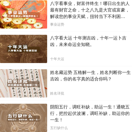
八字看事业，财富伴终生！哪日出生的人
与伴侣的共同行动和深厚的情感。
最有财官之命，十之八九是大官或富豪，
希望本文能够在您探索婚姻的道路上提供一些帮助。
解读您的事业天赋，扭转当下不利困
局！！
事业运势
八字看大运 十年测吉凶，十年一运卜吉
凶，未来命运全知晓。
十年大运
姓名藏运势 五格解一生，姓名判断你一生
吉凶，你的名字真的适合你吗？
姓名详批
阴阳五行，调旺补缺，助运一生！通晓五
行，把控起伏波澜，调旺补缺，助运你的
一生！
五行缺什么