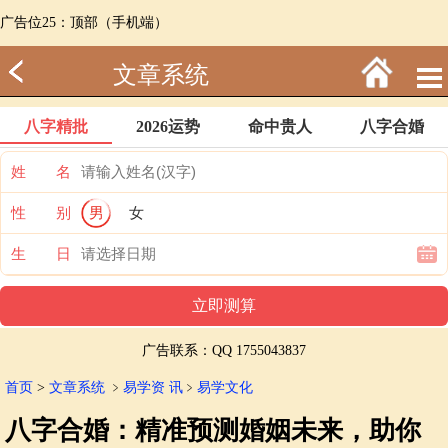
广告位25：顶部（手机端）
文章系统
八字精批
2026运势
命中贵人
八字合婚
姓 名
性 别
男
女
生 日
广告联系：QQ 1755043837
首页
>
文章系统
﹥
易学资 讯
﹥
易学文化
八字合婚：精准预测婚姻未来，助你