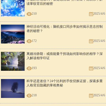
读掌纹背后的秘密
210
2025/4/6
神经活动可视化：脑机接口同步率如何揭示意念控制
者的秘密？
172
2025/4/6
离婚冷静期：戒痕能量干扰场如何影响你的相学？深
入解读相学印证
193
2025/4/6
科学还是迷信？24个比利的手纹切换证据，探索多重
人格背后隐藏的掌相奥秘
218
2025/4/6