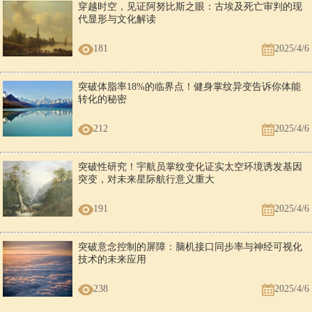
穿越时空，见证阿努比斯之眼：古埃及死亡审判的现
代显形与文化解读
181
2025/4/6
突破体脂率18%的临界点！健身掌纹异变告诉你体能
转化的秘密
212
2025/4/6
突破性研究！宇航员掌纹变化证实太空环境诱发基因
突变，对未来星际航行意义重大
191
2025/4/6
突破意念控制的屏障：脑机接口同步率与神经可视化
技术的未来应用
238
2025/4/6