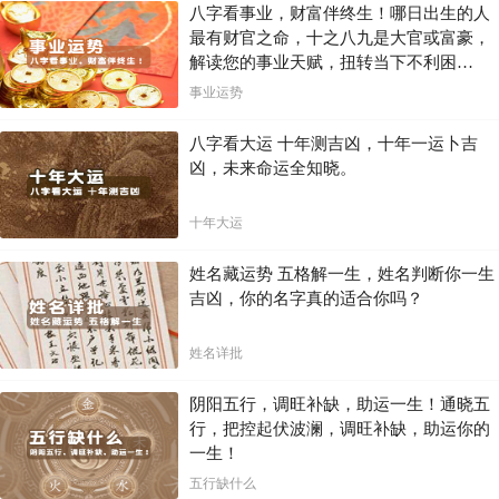
八字看事业，财富伴终生！哪日出生的人
最有财官之命，十之八九是大官或富豪，
你的紫微星盘，隐藏着无限的可能。 揭开它的秘密，了解你的星象秘
解读您的事业天赋，扭转当下不利困
密，你将洞悉自己的命运轨迹，更加清晰地认识自己，在人生的道路上
走得更加坚定和自信。
局！！
事业运势
八字看大运 十年测吉凶，十年一运卜吉
凶，未来命运全知晓。
十年大运
姓名藏运势 五格解一生，姓名判断你一生
吉凶，你的名字真的适合你吗？
姓名详批
阴阳五行，调旺补缺，助运一生！通晓五
行，把控起伏波澜，调旺补缺，助运你的
一生！
五行缺什么