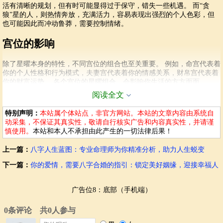
活有清晰的规划，但有时可能显得过于保守，错失一些机遇。 而“贪
狼”星的人，则热情奔放，充满活力，容易表现出强烈的个人色彩，但
也可能因此而冲动鲁莽，需要控制情绪。
宫位的影响
除了星曜本身的特性，不同宫位的组合也至关重要。 例如，命宫代表着
你的个人性格和行为模式，夫妻宫代表着你的情感关系，财帛宫代表着
你的财富运势。 各个宫位的星曜组合，会影响你生活的方方面面。
阅读全文
通过分析各个宫位的星曜组合，我们可以了解你的性格优势和劣势，你
的情感模式，以及你的事业运势。 例如，如果你的财帛宫星曜分布不
特别声明：
本站属个体站点，非官方网站。本站的文章内容由系统自
佳，那么你需要重视理财，避免过度挥霍，才能避免陷入困境。
动采集，不保证其真实性，敬请自行核实广告和内容真实性，并请谨
慎使用。
本站和本人不承担由此产生的一切法律后果！
命盘解读的意义
上一篇：
八字人生蓝图：专业命理师为你精准分析，助力人生蜕变
紫微斗数的意义并非仅仅在于预言未来，更在于帮助你认识自我。 通过
解读你的星盘，你能够更加清晰地了解自己的性格、优势、劣势，以及
下一篇：
你的爱情，需要八字合婚的指引：锁定美好姻缘，迎接幸福人
可能面临的挑战。 这有助于你扬长避短，更好地规划自己的生活，从而
生
驾驭自己的命运。
广告位8：底部（手机端）
许多人通过紫微斗数，了解了自身性格的根源，认清了情感关系模式，
找到了问题的症结，从而做出改变。 它就像一面镜子，照射出你内心的
渴望和恐惧，指引你走上正确的道路。