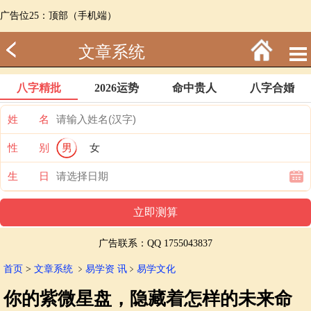
广告位25：顶部（手机端）
文章系统
八字精批
2026运势
命中贵人
八字合婚
姓 名
性 别
男
女
生 日
广告联系：QQ 1755043837
首页
>
文章系统
﹥
易学资 讯
﹥
易学文化
你的紫微星盘，隐藏着怎样的未来命