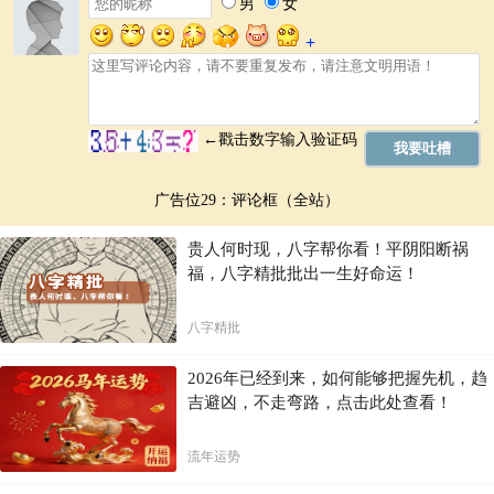
运势的把握
紫微斗数并非一成不变的预言，它也包含了运势变化的规律。 通过分析
大限、流年等元素，我们可以预测未来的运势变化趋势。 这能够帮助你
未雨绸缪，在关键时刻做出正确的决策。
例如，如果你知道即将有大限改变，那么你就可以提前做好准备，调整
好心态，从而迎接新的挑战和机遇。 通过对未来运势的预判，你能够主
动适应变化，掌控自己的命运。
广告位29：评论框（全站）
超越预言的洞察
贵人何时现，八字帮你看！平阴阳断祸
福，八字精批批出一生好命运！
紫微斗数并非简单的占事，它更像是一扇通往自我认知的窗户。 它能够
帮助你理解你的性格、你的情感世界，以及你与他人之间的互动模式。
这是一种深刻的自我探索，是一种对自身命运深刻的思考。
八字精批
通过深入了解紫微斗数，你将拥有更加清晰的人生目标和方向，不再迷
茫，更好地掌握生命的主导权。 它能帮助你应对人生中的挑战，抓住机
2026年已经到来，如何能够把握先机，趋
会，最终创造出属于你自己的精彩人生。
吉避凶，不走弯路，点击此处查看！
记住，理解星盘只是第一步，更重要的是运用这些知识指导你的行动，
主动创造属于你自己的灿烂未来。
流年运势
结语