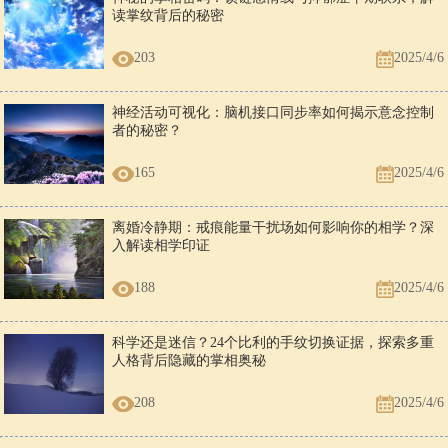
读掌纹背后的秘密
203
2025/4/6
神经活动可视化：脑机接口同步率如何揭示意念控制
者的秘密？
165
2025/4/6
离婚冷静期：戒痕能量干扰场如何影响你的相学？深
入解读相学印证
188
2025/4/6
科学还是迷信？24个比利的手纹切换证据，探索多重
人格背后隐藏的掌相奥秘
208
2025/4/6