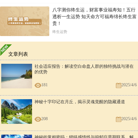
八字测你终生运，财富事业福寿知！五行
透析一生运势 知天命方可福寿绵长终生富
贵！
终生运势
文章列表
社会适应报告：解读空白命盘人群的独特挑战与潜在
的优势
181
2025/4/6
神秘十字印记在月丘，揭示灵魂觉醒的隐藏通道
208
2025/4/6
神秘的掌相密码：锁链感情线与抑郁症早期联系，解