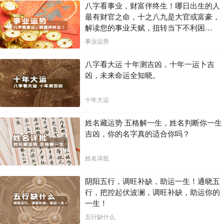
了解自己的八字密码，就像获得了一把开启人生宝藏的钥匙。它可以帮
八字看事业，财富伴终生！哪日出生的人
助我们更好地认识自己，找到自己的优势和不足，并根据自身情况制定
最有财官之命，十之八九是大官或富豪，
更适合自己的发展策略。请记住，八字并非命运的枷锁，而是指引我们
解读您的事业天赋，扭转当下不利困
方向的灯塔，让我们在人生的旅途中，更加自信、从容地前进。
局！！
事业运势
八字看大运 十年测吉凶，十年一运卜吉
凶，未来命运全知晓。
十年大运
姓名藏运势 五格解一生，姓名判断你一生
吉凶，你的名字真的适合你吗？
姓名详批
阴阳五行，调旺补缺，助运一生！通晓五
行，把控起伏波澜，调旺补缺，助运你的
一生！
五行缺什么