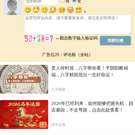
四、 八字密码的应用：规划人生之路
了解自己的八字密码，可以帮助我们更好地规划人生道路。我们可以根
据八字的提示，选择适合自己的职业方向、人际交往方式、以及生活方
式。例如，如果八字显示你适合从事与创意相关的行业，那么你就可以
在艺术、设计、写作等方面努力发展。
同时，我们也可以通过八字的解读，调整自己的行为方式，提升自我修
养，从而更好地应对各种挑战和机遇。
广告位29：评论框（全站）
五、 八字解读并非绝对，还需要结合实践
贵人何时现，八字帮你看！平阴阳断祸
需要注意的是，八字解读并非绝对，它只是一项参考工具，并不能完全
福，八字精批批出一生好命运！
决定一个人的命运。个人的努力、机遇、选择等，同样起着至关重要的
作用。最终，我们需要将八字解读与自身实践结合起来，才能更好地把
握人生的机遇和挑战。
八字精批
人生的道路充满了未知和变数，八字解读只是为我们提供了一个参考框
架，帮助我们更好地了解自己，规划未来。而更重要的是，要保持积极
2026年已经到来，如何能够把握先机，趋
乐观的心态，不断学习和提升自我，才能最终创造属于自己的人生价
吉避凶，不走弯路，点击此处查看！
值。
六、 结语
流年运势