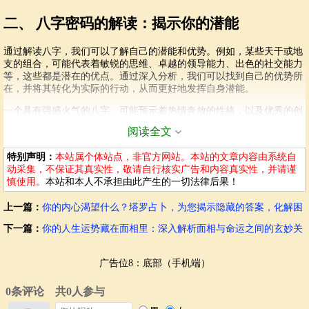
二、 八字密码的解读：揭示你的潜能
通过解读八字，我们可以了解自己的潜能和优势。例如，某些天干或地
支的组合，可能代表着敏锐的思维、卓越的领导能力、出色的社交能力
等，这些都是潜在的优点。通过深入分析，我们可以找到自己的优势所
在，并将其转化为实际的行动，从而更好地发挥自身潜能。
一个具有强盛火气的八字，可能预示着热情奔放的性格，以及优秀的创
造力。但同时，也可能伴随着急躁易怒的情绪，需要学习控制和调整。
阅读全文
因此，理解自己的八字密码，能帮助我们更好地自我认知和管理。
特别声明：
本站属个体站点，非官方网站。本站的文章内容由系统自
三、 挑战与机遇：八字密码中的困境
动采集，不保证其真实性，敬请自行核实广告和内容真实性，并请谨
慎使用。
本站和本人不承担由此产生的一切法律后果！
八字并非只有优点，也可能揭示潜在的挑战。例如，某些天干或地支组
合，可能代表着易犯错误、人际关系复杂、健康问题等。这些挑战并非
上一篇：
你的内心渴望什么？塔罗占卜，为您揭示隐藏的答案，化解困
无法克服，而是需要我们有意识地去应对和调整。通过了解八字的密
惑
码，我们可以提前预判可能出现的困难，并积极采取措施，化解潜在危
下一篇：
你的人生运势藏在面相里：深入解析面相与命运之间的玄妙关
机。
系
有些八字可能会遇到较大的财运波动，这需要更谨慎的理财规划和投资
广告位8：底部（手机端）
策略；某些八字可能会有较大的压力，需要掌握合适的放松技巧和应对
方法。