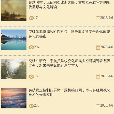
穿越时空，见证阿努比斯之眼：古埃及死亡审判的现
代显形与文化解读
174
2025/4/6
突破体脂率18%的临界点！健身掌纹异变告诉你体能
转化的秘密
204
2025/4/6
突破性研究！宇航员掌纹变化证实太空环境诱发基因
突变，对未来星际航行意义重大
186
2025/4/6
突破意念控制的屏障：脑机接口同步率与神经可视化
技术的未来应用
233
2025/4/6