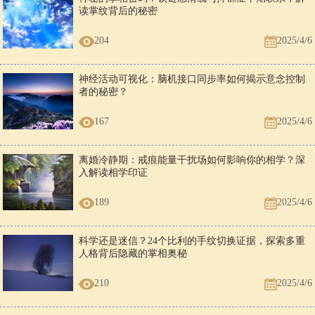
读掌纹背后的秘密
204
2025/4/6
神经活动可视化：脑机接口同步率如何揭示意念控制
者的秘密？
167
2025/4/6
离婚冷静期：戒痕能量干扰场如何影响你的相学？深
入解读相学印证
189
2025/4/6
科学还是迷信？24个比利的手纹切换证据，探索多重
人格背后隐藏的掌相奥秘
210
2025/4/6