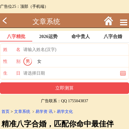
广告位25：顶部（手机端）
文章系统
八字精批
2026运势
命中贵人
八字合婚
姓 名
性 别
男
女
生 日
广告联系：QQ 1755043837
首页
>
文章系统
﹥
易学资 讯
﹥
易学文化
精准八字合婚，匹配你命中最佳伴