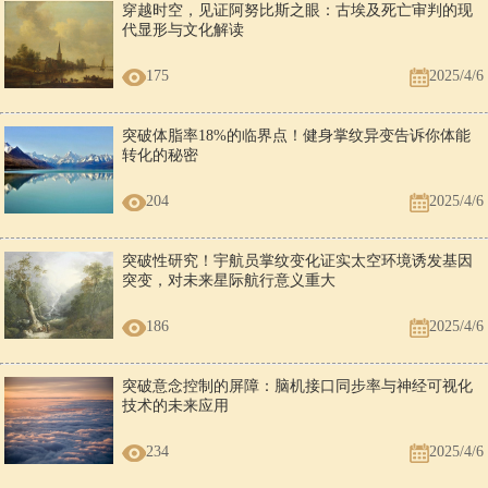
穿越时空，见证阿努比斯之眼：古埃及死亡审判的现
代显形与文化解读
175
2025/4/6
突破体脂率18%的临界点！健身掌纹异变告诉你体能
转化的秘密
204
2025/4/6
突破性研究！宇航员掌纹变化证实太空环境诱发基因
突变，对未来星际航行意义重大
186
2025/4/6
突破意念控制的屏障：脑机接口同步率与神经可视化
技术的未来应用
234
2025/4/6