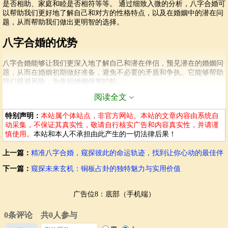
是否相助、家庭和睦是否相符等等。 通过细致入微的分析，八字合婚可
以帮助我们更好地了解自己和对方的性格特点，以及在婚姻中的潜在问
题，从而帮助我们做出更明智的选择。
八字合婚的优势
八字合婚能够让我们更深入地了解自己和潜在伴侣，预见潜在的婚姻问
题，从而在婚姻初期做好准备，避免不必要的矛盾和争执。它能够帮助
我们规避风险，为幸福婚姻保驾护航。
阅读全文
精准的八字合婚，并非简单的吉凶判断，它更像是一面镜子，照出我们
内心的需求，让我们更好地理解自己和对方，更好地规划未来的生活。
特别声明：
本站属个体站点，非官方网站。本站的文章内容由系统自
它能帮助我们提前预防潜在的婚姻问题，在婚姻的道路上少走弯路，以
动采集，不保证其真实性，敬请自行核实广告和内容真实性，并请谨
减少矛盾的发生，从而提升幸福指数。
慎使用。
本站和本人不承担由此产生的一切法律后果！
特别提醒
：八字合婚仅供参考，并非绝对的决定性因素。最终的婚姻选
择，还需要综合考虑个人感受、性格契合度和价值观等多方面因素。
上一篇：
精准八字合婚，窥探彼此的命运轨迹，找到让你心动的最佳伴
侣，开启幸福人生！
下一篇：
窥探未来玄机：铜板占卦的独特魅力与实用价值
如何进行精准的八字合婚？
精准的八字合婚需要专业人士的解读与分析。八字合婚需根据个人的出
广告位8：底部（手机端）
生时间，计算出完整的八字信息。再根据专业的八字合婚原则，进行全
面分析，最终得出合婚结果。通过对夫妻双方八字之间的生克制化、刑
冲合害等诸多组合进行深入研究分析，从而判断两人婚配是否合适。