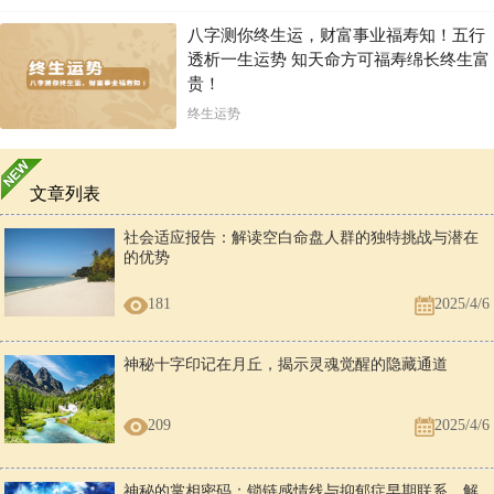
八字测你终生运，财富事业福寿知！五行
透析一生运势 知天命方可福寿绵长终生富
贵！
终生运势
文章列表
社会适应报告：解读空白命盘人群的独特挑战与潜在
的优势
181
2025/4/6
神秘十字印记在月丘，揭示灵魂觉醒的隐藏通道
209
2025/4/6
神秘的掌相密码：锁链感情线与抑郁症早期联系，解