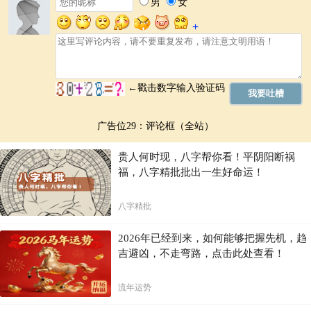
在选择合婚师时，务必选择经验丰富、专业水平高的合婚师，以确保合
婚结果的准确性。选择合婚师时，要仔细了解其合婚经验和专业知识，
并对合婚师的水平进行综合考量，从而避免选择不合适的合婚师。
八字合婚的未来展望
随着社会的发展和人们对婚姻观念的不断更新，八字合婚也在不断地完
善和发展。八字合婚结合现代心理学、社会学等学科的知识，能够更好
地解读婚姻中的各种问题，并提供更具针对性和实用性的指导，最终帮
广告位29：评论框（全站）
助人们找到更合适的伴侣，打造更幸福的婚姻。
八字合婚，不仅仅是寻求一个匹配的伴侣，更是帮助我们更好地了解自
贵人何时现，八字帮你看！平阴阳断祸
己，更好地了解对方，更好地规划未来。通过对八字信息的解读，我们
福，八字精批批出一生好命运！
可以更清晰地认识到自身的优势和不足，更深刻地理解伴侣的性格和需
求，从而在婚姻的道路上少走弯路，共同走向幸福的未来。
八字精批
开启幸福婚姻新篇章，从精准八字合婚开始。
联系方式
： (此处可添加联系方式，例如电话号码、微信号、网站链接
2026年已经到来，如何能够把握先机，趋
等)
吉避凶，不走弯路，点击此处查看！
流年运势