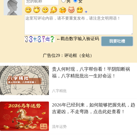
今天，生肖蛇在感情方面需要付出更多的耐心和理解。沟通是维系感情
的关键，用心倾听对方的感受，积极回应对方的诉求，能有效增进彼此
的了解和感情。
如果你是单身人士，今天有机会结识新朋友。展现你的魅力，真诚待
人，积极主动地参与互动，会有不错的收获。
已婚人士，要多关心爱人，关怀彼此的需求。适时表达爱意，能有效提
升感情质量。
建议：
用心沟通，理解对方的感受；积极参与互动，建立良好关系。
广告位29：评论框（全站）
健康篇：保持良好状态，注意劳逸结合
贵人何时现，八字帮你看！平阴阳断祸
福，八字精批批出一生好命运！
4月6日，生肖蛇的健康运势良好，但仍需注意劳逸结合。保持充足的睡
眠，适度的运动，有助于提升身体免疫力。
八字精批
注意饮食均衡，避免暴饮暴食，保持良好的作息习惯。
建议：
保持充足睡眠，适度运动；注意饮食健康，避免辛辣刺激食物。
2026年已经到来，如何能够把握先机，趋
吉避凶，不走弯路，点击此处查看！
总结：
流年运势
4月6日，生肖蛇的朋友整体运势不错，事业和财运方面都存在着突破性
发展的机会。关键在于积极主动，抓住时机，并保持良好的心态和行动