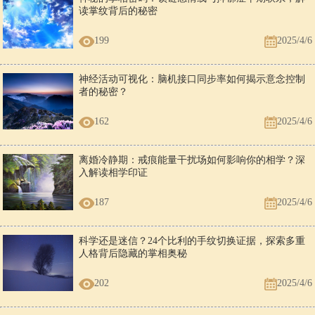
读掌纹背后的秘密
199
2025/4/6
神经活动可视化：脑机接口同步率如何揭示意念控制
者的秘密？
162
2025/4/6
离婚冷静期：戒痕能量干扰场如何影响你的相学？深
入解读相学印证
187
2025/4/6
科学还是迷信？24个比利的手纹切换证据，探索多重
人格背后隐藏的掌相奥秘
202
2025/4/6