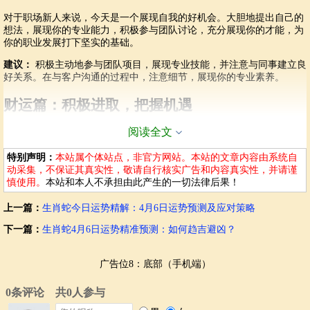
对于职场新人来说，今天是一个展现自我的好机会。大胆地提出自己的
想法，展现你的专业能力，积极参与团队讨论，充分展现你的才能，为
你的职业发展打下坚实的基础。
建议：
积极主动地参与团队项目，展现专业技能，并注意与同事建立良
好关系。在与客户沟通的过程中，注意细节，展现你的专业素养。
财运篇：积极进取，把握机遇
阅读全文
4月6日，生肖蛇的财运相对较好，适合进行一些投资理财活动。但切忌
盲目跟风，要根据自身情况进行理性投资。在投资决策方面，寻求专业
特别声明：
本站属个体站点，非官方网站。本站的文章内容由系统自
人士的建议，能够帮助你做出更明智的选择。
动采集，不保证其真实性，敬请自行核实广告和内容真实性，并请谨
一些额外的收入机会可能出现，例如兼职、临时工作等。如果你的技能
慎使用。
本站和本人不承担由此产生的一切法律后果！
足够出色，可以尝试寻找一些高回报的短期项目，增加收入来源。
上一篇：
生肖蛇今日运势精解：4月6日运势预测及应对策略
同时，也要注意控制开支。做好预算，避免不必要的消费，节省资金有
利于你实现财务目标。
下一篇：
生肖蛇4月6日运势精准预测：如何趋吉避凶？
建议：
谨慎投资，寻求专业意见；积极寻找额外的收入机会；控制开
支，理性消费。
广告位8：底部（手机端）
感情篇：用心沟通，增进了解