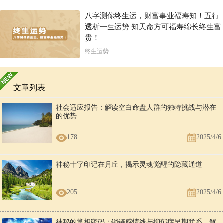
八字测你终生运，财富事业福寿知！五行
透析一生运势 知天命方可福寿绵长终生富
贵！
终生运势
文章列表
社会适应报告：解读空白命盘人群的独特挑战与潜在
的优势
178
2025/4/6
神秘十字印记在月丘，揭示灵魂觉醒的隐藏通道
205
2025/4/6
神秘的掌相密码：锁链感情线与抑郁症早期联系，解