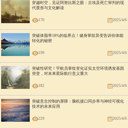
穿越时空，见证阿努比斯之眼：古埃及死亡审判的现
代显形与文化解读
170
2025/4/6
突破体脂率18%的临界点！健身掌纹异变告诉你体能
转化的秘密
199
2025/4/6
突破性研究！宇航员掌纹变化证实太空环境诱发基因
突变，对未来星际航行意义重大
182
2025/4/6
突破意念控制的屏障：脑机接口同步率与神经可视化
技术的未来应用
229
2025/4/6