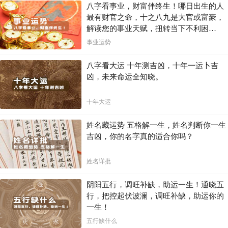
力。同时，也要注意控制风险，理性决策，才能更好地把握机遇，获得
八字看事业，财富伴终生！哪日出生的人
成功。
最有财官之命，十之八九是大官或富豪，
解读您的事业天赋，扭转当下不利困
记住，运势只是参考，最终结果取决于你的努力和智慧。祝愿你在4月6
局！！
日拥有美好的一天！
事业运势
八字看大运 十年测吉凶，十年一运卜吉
凶，未来命运全知晓。
十年大运
姓名藏运势 五格解一生，姓名判断你一生
吉凶，你的名字真的适合你吗？
姓名详批
阴阳五行，调旺补缺，助运一生！通晓五
行，把控起伏波澜，调旺补缺，助运你的
一生！
五行缺什么