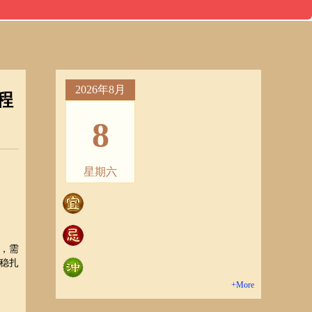
2026年8月
程
8
星期六
，需
稳扎
+More