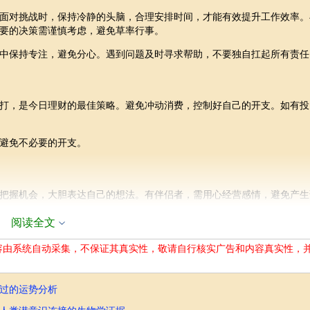
面对挑战时，保持冷静的头脑，合理安排时间，才能有效提升工作效率。
要的决策需谨慎考虑，避免草率行事。
中保持专注，避免分心。遇到问题及时寻求帮助，不要独自扛起所有责任
打，是今日理财的最佳策略。避免冲动消费，控制好自己的开支。如有投
避免不必要的开支。
把握机会，大胆表达自己的想法。有伴侣者，需用心经营感情，避免产生
阅读全文
琐事而争吵，多些包容和理解。
容由系统自动采集，不保证其真实性，敬请自行核实广告和内容真实性，
持良好的生活习惯，均衡饮食，适度运动，才能保持健康的身体状态。
错过的运势分析
免发生意外。