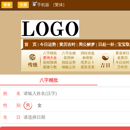
手机版
[繁体]
首 页
|
今日运势
|
黄历吉时
|
周公解梦
|
日起一卦
|
宝宝取
八字精批
八字合婚
四柱排盘
黄道择日
查询大全
喜用神
称骨歌
老黄历
面相预测
指纹运势
塔罗占卜
今日吉时
紫微斗数
铜板占卦
观音灵签
万年历
八字精批
姓 名
性 别
男
女
生 日