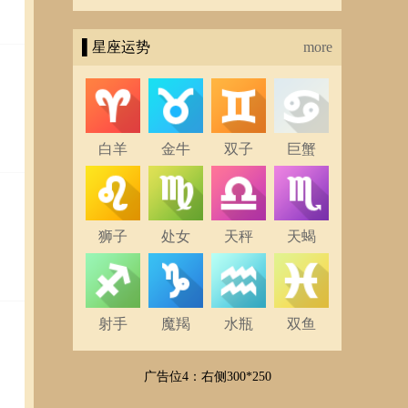
▌星座运势
more
请阴
）。
奉
白羊
金牛
双子
巨蟹
狮子
处女
天秤
天蝎
射手
魔羯
水瓶
双鱼
广告位4：右侧300*250