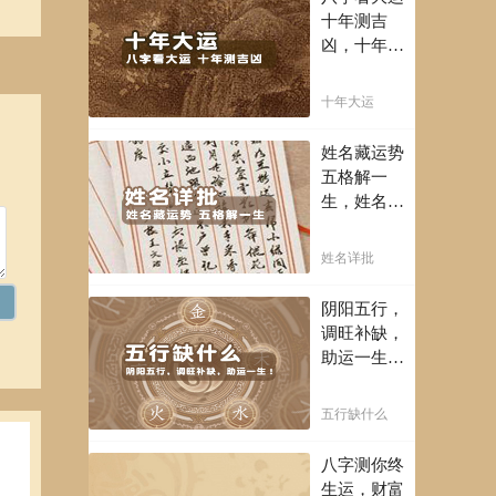
富豪，解读
十年测吉
您的事业天
凶，十年一
赋，扭转当
运卜吉凶，
下不利困
未来命运全
十年大运
局！！
知晓。
姓名藏运势
五格解一
生，姓名判
断你一生吉
凶，你的名
姓名详批
字真的适合
你吗？
阴阳五行，
保持
调旺补缺，
助运一生！
通晓五行，
把控起伏波
五行缺什么
澜，调旺补
利进
缺，助运你
八字测你终
的一生！
生运，财富