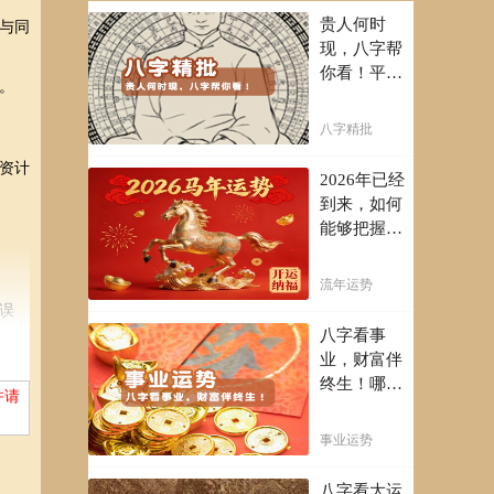
贵人何时
与同
现，八字帮
你看！平阴
。
阳断祸福，
八字精批批
八字精批
出一生好命
资计
运！
2026年已经
到来，如何
能够把握先
机，趋吉避
凶，不走弯
流年运势
路，点击此
误
处查看！
八字看事
业，财富伴
终生！哪日
并请
出生的人最
有财官之
事业运势
命，十之八
九是大官或
八字看大运