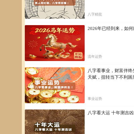
属马今日运气
八字精批
你好属马的人2016年运程综述属马的人，今年吉星不多，
赢利的机会。 就职5261人士，虽然今年升职的机率较小
注意调整好自己情绪，不要因为运势一时冷淡而愁眉不展，
2026年已经到来，
你以后提4102升职位的资历。 今年凶星有「灾煞」、「天
于奔命的日子，同年恐有人事斗争、官司纠缠及无妄之灾出
度外则可化险为夷。 整年来说小顺大逆，不宜作担保人，
为宜。 建议佩戴「寅午戌贵人增庆手链』，随身保平安，
流年运势
属马今曰运势由其是今天的财运如何？
八字看事业，财富伴终
事业运势下滑，做起事情就是觉得不顺心，气势冲不上来，
天赋，扭转当下不利困
纾解，才能迅速恢复元气。 以下是根据你明天的生肖运势
加倍，好运能量上升!今日幸运颜色：浅绿色。 幸运数字与
开运法：在办公桌放置绿幽灵七星阵。 今日好运指数：财
率将会大增，而且今日运气不佳，外出时建议别带太多钱在
事业运势
颜色、数字、地点、贵人等开运方法，可以让你的自信心加倍
辰：中午十一时至一时。 你的财运贵人：属虎的下属。 财
八字看大运 十年测吉
伤春悲秋，也很容易因为一些场景，而想起你的旧情人，让
吧!以下是根据你明天的生肖运势，所提供的今日幸运颜色
幸运颜色：浅绿色。 幸运数字与尾数：3。 最佳恋爱约会