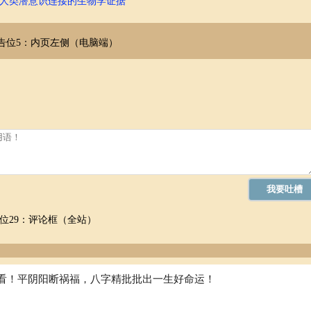
人类潜意识连接的生物学证据
告位5：内页左侧（电脑端）
好运。
不到的收获。
行重要活动，将更有利于成功。
的心态，凡事多想一想，才能避免不必要的麻烦。避免冲动消费和投资。
挑战。
位29：评论框（全站）
划，细致入微地处理事务。注意沟通，避免误解。相信自己，一切都会顺
看！平阴阳断祸福，八字精批批出一生好命运！