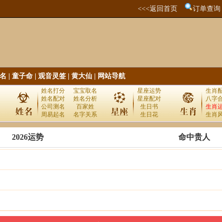
<<<返回首页
订单查询
名
|
童子命
|
观音灵签
|
黄大仙
|
网站导航
姓名打分
宝宝取名
星座运势
生肖
姓名配对
姓名分析
星座配对
八字
公司测名
百家姓
生日书
生肖
周易起名
名字关系
生日花
生肖
2026运势
命中贵人