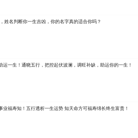
六属马的运程
体运势差。 当请本命太岁护身符化解，消灾免祸。 太岁符分阴阳，男士
生，姓名判断你一生吉凶，你的名字真的适合你吗？
阳太岁符双色化太岁锦囊化解犯太岁（男士请黄色锦囊，女士请红色锦囊
很少，正品开光阴阳太岁符、化太岁锦囊可联系中国太岁网（太岁符网）
助运一生！通晓五行，把控起伏波澜，调旺补缺，助运你的一生！
事业福寿知！五行透析一生运势 知天命方可福寿绵长终生富贵！