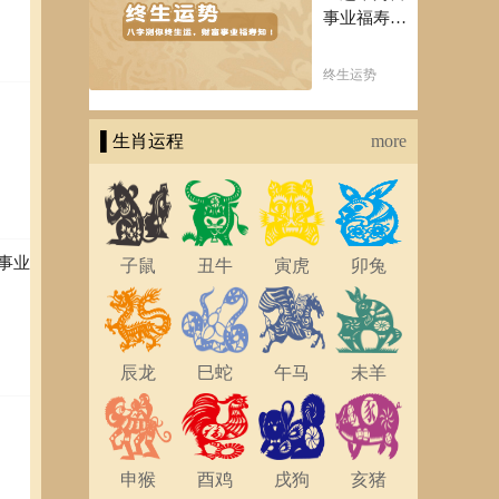
事业福寿
知！五行透
有较多
析一生运势
终生运势
定要
知天命方可
也是
福寿绵长终
53
▌生肖运程
生富贵！
more
置身
少去
事业
子鼠
丑牛
寅虎
卯兔
度的
信心
 事业
的机
幸运
辰龙
巳蛇
午马
未羊
时
容易
来
今日
申猴
酉鸡
戌狗
亥猪