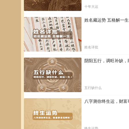
属相马生肖一生运程请问1966年4月初
十年大运
属马今年本命年犯太岁，犯太岁诸多不顺，事业、婚姻等整
姓名藏运势 五格解一
符、女士请阳符，勿请错了符咒。 太岁符之外，也可请阴
犯太岁宜早化解，化解不利会连续衰三年的。 现在太岁庙
请。
姓名详批
阴阳五行，调旺补缺，
五行缺什么
八字测你终生运，财富
终生运势