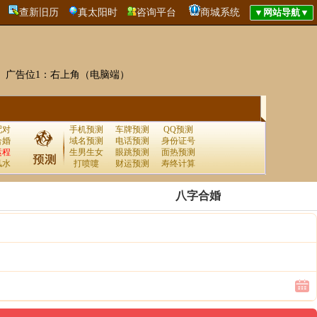
查新旧历
真太阳时
咨询平台
商城系统
广告位1：右上角（电脑端）
配对
手机预测
车牌预测
QQ预测
合婚
域名预测
电话预测
身份证号
运程
生男生女
眼跳预测
面热预测
风水
打喷嚏
财运预测
寿终计算
八字合婚