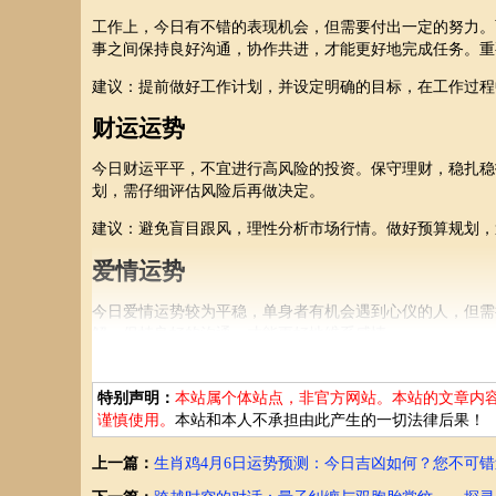
工作上，今日有不错的表现机会，但需要付出一定的努力。
事之间保持良好沟通，协作共进，才能更好地完成任务。重
建议：提前做好工作计划，并设定明确的目标，在工作过程
财运运势
今日财运平平，不宜进行高风险的投资。保守理财，稳扎稳
划，需仔细评估风险后再做决定。
建议：避免盲目跟风，理性分析市场行情。做好预算规划，
爱情运势
今日爱情运势较为平稳，单身者有机会遇到心仪的人，但需
解。保持良好的沟通，才能更好地维系感情。
建议：多抽出时间陪伴家人和爱人，展现你的爱意。避免因
特别声明：
本站属个体站点，非官方网站。本站的文章内
健康运势
谨慎使用。
本站和本人不承担由此产生的一切法律后果！
今日健康运势良好，但需注意劳逸结合，避免过度劳累。保
上一篇：
生肖鸡4月6日运势预测：今日吉凶如何？您不可
建议：适时放松身心，避免压力过大。外出时注意安全，避