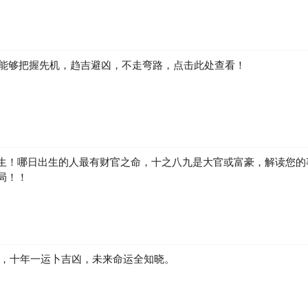
运势相对来说，较为平淡，2113工作上总感觉放不开拳脚，不过经商人士
，但工作上还是会受重用，同时也有加薪的机会。 属马的朋友在工作方面一
积极向上的心态也能带动运势良性发展，你的努力会被老板看在眼里，这
如何能够把握先机，趋吉避凶，不走弯路，点击此处查看！
狗」、「吊客」、「囚狱」入运，象征不如意事较多，难免会迈向一些疲16
现。 流年不顺，处事时要认真小心谨慎，闲事莫理，凡有是非谣言，要
明哲保身为要内；并留意家中年老长辈的健康状况，若有探病问丧之事，
同时可招贵人护持，增容添吉庆。
生！哪日出生的人最有财官之命，十之八九是大官或富豪，解读您的
心情也闷闷的，其实状况不好的时候，就该让自己放放假，让身心灵都适
局！！
，所提供的今日幸运颜色、数字、地点、贵人等开运方法，可以让你的自
尾数：9。 最佳的开运元气食物：龙须菜。 你的事业贵人：属羊的长辈。
运不佳，运势低落，所以不宜做重大的决定，因为你若冲动做决定，破财
身上，才不会发生危险。 以下是根据你明天的生肖运势，所提供的今日
，好运能量上升!今日幸运颜色：红色。 幸运数字与尾数：2。 幸运的
运开运法：背一个红色系包包外出。 今日好运指数：今日你有些爱哭，很
凶，十年一运卜吉凶，未来命运全知晓。
你一整天都有些忧郁的感觉，其实这样的忧郁并不利于感情运，快振作起
、数字、地点、贵人等开运方法，可以让你的自信心加倍，好运能量上升!
地点：健康步道。 你的爱情贵人：属狗的晚辈。