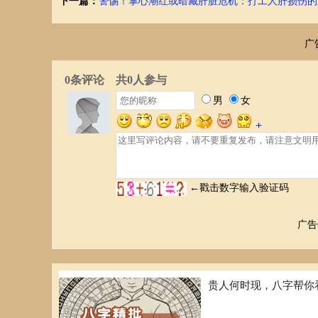
下一篇：
警惕！掌心潮红或暗藏肝脏危机：打工人肝损伤的
症，反之亦然。 仅仅根据掌纹判断病情，可能导致误诊和
扰。
任何潜在的心理健康问题都应该由专业的医学人员进行评估
广
早期识别抑郁症的有效方法
虽然掌纹变化可能与抑郁症有关，但更可靠的早期识别方法
观察持续的情绪变化：
持续性的低落情绪、兴趣减退、疲惫感、睡眠障碍、食欲改
及时寻求专业帮助至关重要。
注意行为改变：
如果日常生活中出现异常行为，例如社交退缩、注意力下降
关注人际关系：
广告
抑郁症会影响人际关系，导致社交障碍、人际隔阂等。如有
积极寻求专业帮助：
贵人何时现，八字帮你
一旦发现自己或身边的人出现可疑症状，不要犹豫，积极寻
并提供相应的治疗方案。