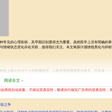
种常见的心理疾病，其早期识别显得尤为重要。虽然医学上没有明确的掌
与情绪状态变化存在关联，值得我们关注。本文将探讨感情线黑化与抑郁
传统上被认为与个人的情感状态、人际关系及情绪变化有关。近年来，一
状态时，感情线可能呈现出深色，甚至出现“锁链”般的细小横纹，其颜色
阅读全文
的迹象。
化仅仅是一种可能暗示潜在情绪问题的线索，并不能独立证明抑郁症的存
容由系统自动采集，不保证其真实性，敬请自行核实广告和内容真实性，
掌纹之争
如遗传、生活习惯、情绪波动等等。并非所有感情线黑化的个体都会患有