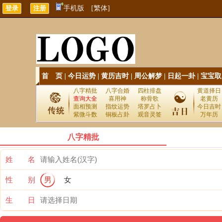
手机版
[繁体]
首 页
|
今日运势
|
黄历吉时
|
周公解梦
|
日起一卦
|
宝宝取
八字精批
八字合婚
四柱排盘
黄道择日
查询大全
喜用神
称骨歌
老黄历
面相预测
指纹运势
塔罗占卜
今日吉时
紫微斗数
铜板占卦
观音灵签
万年历
八字精批
姓 名
性 别
男
女
生 日