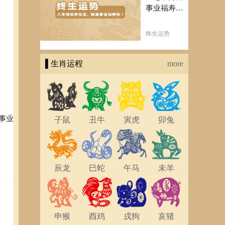
事业福寿
知！五行透
析一生运势
终生运势
估为
知天命方可
医生
福寿绵长终
▌生肖运程
生富贵！
more
事业
子鼠
丑牛
寅虎
卯兔
辰龙
巳蛇
午马
未羊
申猴
酉鸡
戌狗
亥猪