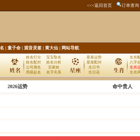
<<<返回首页
订单查询
名
|
童子命
|
观音灵签
|
黄大仙
|
网站导航
姓名打分
宝宝取名
星座运势
生肖
姓名配对
姓名分析
星座配对
八字
公司测名
百家姓
生日书
生肖
周易起名
名字关系
生日花
生肖
2026运势
命中贵人