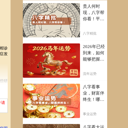
贵人何时
现，八字帮
你看！平阴
阳断祸福，
八字精批批
八字精批
出一生好命
运！
2026年已经
相诊
到来，如何
症发
能够把握先
机，趋吉避
凶，不走弯
流年运势
路，点击此
些研
处查看！
加
八字看事
业，财富伴
终生！哪日
在。
并请
出生的人最
有财官之
事业运势
命，十之八
抑郁
九是大官或
八字看大运