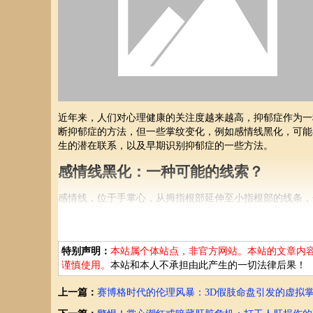
近年来，人们对心理健康的关注度越来越高，抑郁症作为一
断抑郁症的方法，但一些掌纹变化，例如感情线黑化，可能
生的潜在联系，以及早期识别抑郁症的一些方法。
感情线黑化：一种可能的线索？
感情线，位于手掌心，从拇指根部延伸至小指根部的线条，
究人员注意到，当个人情绪低落、压力过大或长期处于焦虑
深，甚至变黑。 这类变化，也被部分人解读为潜在抑郁症
需要注意的是，掌纹变化并非抑郁症的诊断依据。感情线黑
特别声明：
本站属个体站点，非官方网站。本站的文章内
谨慎使用。
本站和本人不承担由此产生的一切法律后果！
掌相与心理健康：并非万能诊断
上一篇：
赛博格时代的伦理风暴：3D假肢命盘引发的虚拟
掌纹并非万能的诊断工具。感情线受到多种因素的影响，例