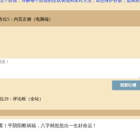
五个阶段，详解每个阶段的症状表现和应对方法，助您保护肝脏，远离疾
误判，因此，不建议仅依靠掌纹来诊断抑郁症。
和诊断。千万不要忽视专业医生的意见，而仅仅依靠掌纹来判断。
告位5：内页左侧（电脑端）
来自心理学和医学领域的专业知识。早期识别抑郁症需要多方面的综合评
变等都是抑郁症常见的症状。如果您发现自己或身边的人持续出现这些症
、缺乏动力，甚至出现自我伤害的想法，也应该引起重视。
位29：评论框（全站）
发现可疑迹象，应及时倾诉和寻求帮助。
看！平阴阳断祸福，八字精批批出一生好命运！
求专业的心理咨询师或精神科医生的帮助。他们能够进行全面的评估和诊