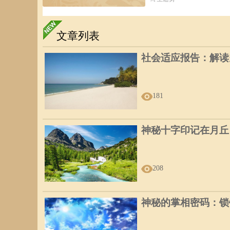
文章列表
社会适应报告：解读
181
神秘十字印记在月丘
208
神秘的掌相密码：锁