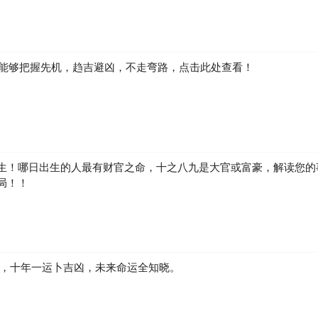
症的唯一诊断依据。切勿轻信任何非专业的诊断手段，应以专业的医学评
低落、兴趣缺失、行为异常等迹象，请及时寻求专业的心理咨询或精神科
如何能够把握先机，趋吉避凶，不走弯路，点击此处查看！
郁症困扰的人们。
任何心理健康问题，请咨询专业医生。
生！哪日出生的人最有财官之命，十之八九是大官或富豪，解读您的
局！！
凶，十年一运卜吉凶，未来命运全知晓。