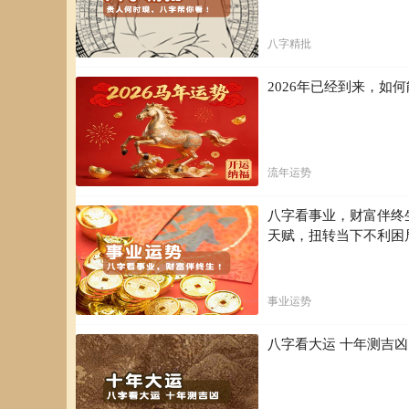
总结
八字精批
感情线黑化可能与抑郁症存在潜在关联，但此现象并非抑郁
准。 积极关注自身或他人的情绪变化，若出现持续性情绪
2026年已经到来，
的帮助。 只有专业的诊断和治疗，才能真正帮助那些受抑
重要提醒：
本文内容仅供参考，不能作为诊断依据。如有
流年运势
八字看事业，财富伴终
天赋，扭转当下不利困
事业运势
八字看大运 十年测吉