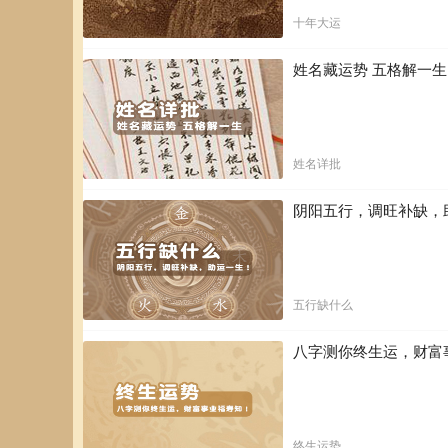
十年大运
姓名藏运势 五格解一
姓名详批
阴阳五行，调旺补缺，
五行缺什么
八字测你终生运，财富
终生运势