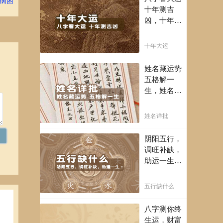
病困
富豪，解读
十年测吉
您的事业天
凶，十年一
赋，扭转当
运卜吉凶，
下不利困
未来命运全
十年大运
局！！
知晓。
估：
姓名藏运势
五格解一
生，姓名判
状，
断你一生吉
凶，你的名
姓名详批
字真的适合
你吗？
阴阳五行，
调旺补缺，
助运一生！
通晓五行，
把控起伏波
五行缺什么
澜，调旺补
缺，助运你
八字测你终
断，
的一生！
生运，财富