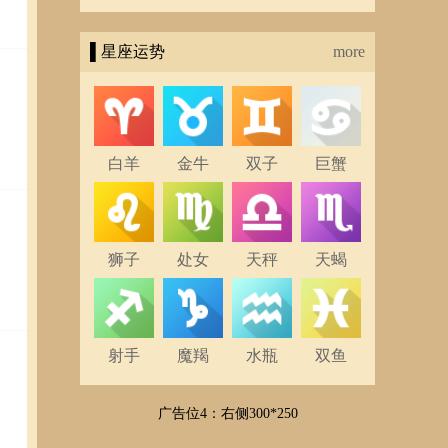
▌星座运势
more
白羊
金牛
双子
巨蟹
狮子
处女
天秤
天蝎
射手
魔羯
水瓶
双鱼
广告位4：右侧300*250