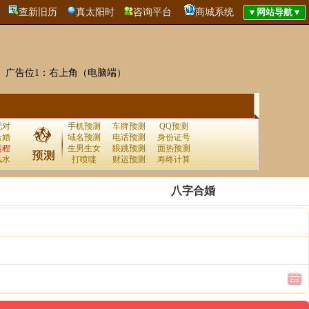
查新旧历
真太阳时
咨询平台
商城系统
广告位1：右上角（电脑端）
配对
手机预测
车牌预测
QQ预测
合婚
域名预测
电话预测
身份证号
运程
生男生女
眼跳预测
面热预测
风水
打喷嚏
财运预测
寿终计算
八字合婚