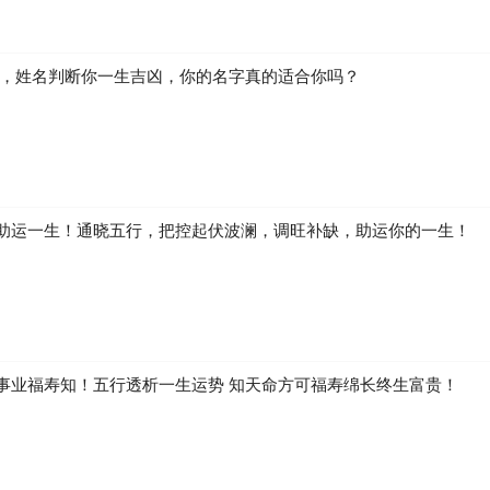
生，姓名判断你一生吉凶，你的名字真的适合你吗？
助运一生！通晓五行，把控起伏波澜，调旺补缺，助运你的一生！
事业福寿知！五行透析一生运势 知天命方可福寿绵长终生富贵！