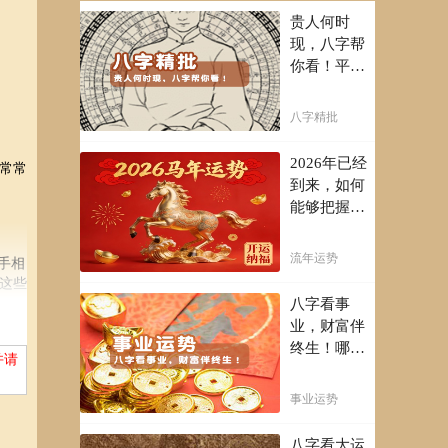
贵人何时
现，八字帮
你看！平阴
阳断祸福，
八字精批批
八字精批
出一生好命
运！
2026年已经
常常
到来，如何
能够把握先
机，趋吉避
凶，不走弯
流年运势
手相
路，点击此
这些
处查看！
八字看事
业，财富伴
们不
终生！哪日
并请
出生的人最
有财官之
事业运势
命，十之八
，它
九是大官或
八字看大运