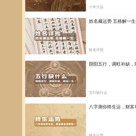
十年大运
姓名藏运势 五格解一
姓名详批
阴阳五行，调旺补缺，
五行缺什么
八字测你终生运，财富
终生运势