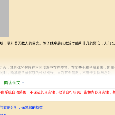
般，吸引着无数人的目光。除了她卓越的政治才能和非凡的野心，人们也
的组合，其具体的解读在不同流派中存在差异。在某些手相学派看来，断掌
同时，断掌也常被解读为性格刚强、果断甚至偏激，不善于妥协与忍让。
阅读全文
多的是一种文化现象，其解读也容易受到个人主观因素的影响。因此，我
容由系统自动采集，不保证其真实性，敬请自行核实广告和内容真实性，
与案例分析，保障您的权益
度，去理解武则天的性格特征。如果武则天的手掌纹路符合“断掌”的特征