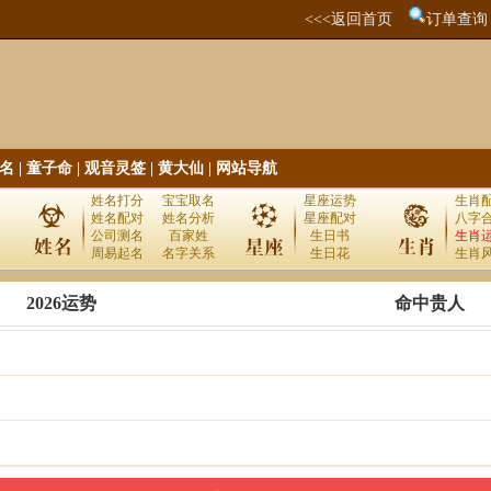
<<<返回首页
订单查询
名
|
童子命
|
观音灵签
|
黄大仙
|
网站导航
姓名打分
宝宝取名
星座运势
生肖
姓名配对
姓名分析
星座配对
八字
公司测名
百家姓
生日书
生肖
周易起名
名字关系
生日花
生肖
2026运势
命中贵人