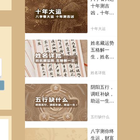
富豪，解读
十年测吉
您的事业天
的强
凶，十年一
赋，扭转当
运卜吉凶，
下不利困
的勇
未来命运全
十年大运
局！！
知晓。
格特
姓名藏运势
五格解一
生，姓名判
断你一生吉
凶，你的名
姓名详批
字真的适合
维护
你吗？
阴阳五行，
调旺补缺，
的机
助运一生！
通晓五行，
把控起伏波
五行缺什么
澜，调旺补
缺，助运你
八字测你终
的一生！
则天
生运，财富