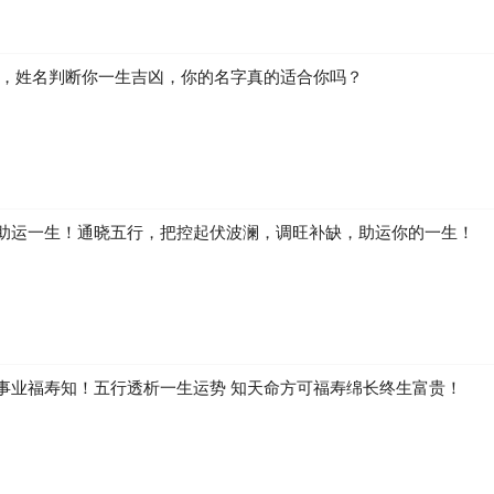
生，姓名判断你一生吉凶，你的名字真的适合你吗？
助运一生！通晓五行，把控起伏波澜，调旺补缺，助运你的一生！
事业福寿知！五行透析一生运势 知天命方可福寿绵长终生富贵！