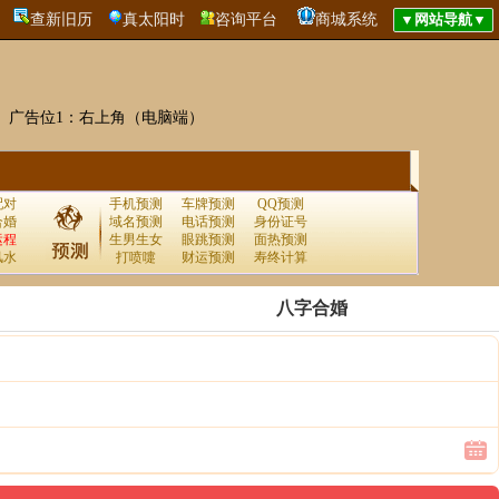
查新旧历
真太阳时
咨询平台
商城系统
广告位1：右上角（电脑端）
配对
手机预测
车牌预测
QQ预测
合婚
域名预测
电话预测
身份证号
运程
生男生女
眼跳预测
面热预测
风水
打喷嚏
财运预测
寿终计算
八字合婚