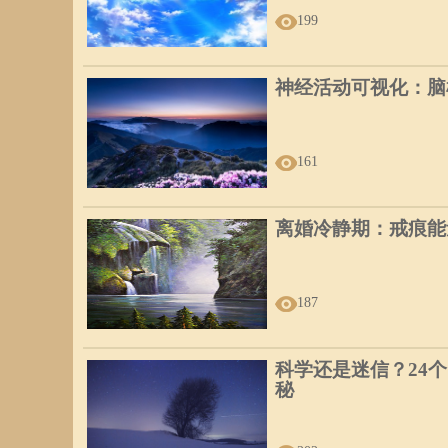
199
神经活动可视化：脑
161
离婚冷静期：戒痕能
187
科学还是迷信？24
秘