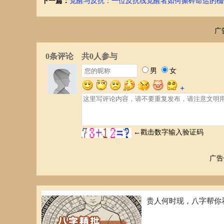
下一篇：
觉醒与反抗：一位反抗线觉醒者如何撕碎命运的枷
或许能解释她：
坚韧不拔的意志： 对于权力和目标的执着，是武则天取得
大意志。
广
果断的决策力： 武则天的政治决策往往迅速且果断，这与
气和果决。
极端的个性： 历史记载显示，武则天并非是一个易于相处
征相对应，也可能被视为她最终成功的代价。
不畏强权： 武则天能在男权社会中取得如此高的成就，其
掌”的特性相呼应。
三、女性触及权力的策略：超越手相的
武则天的成功，不仅仅是性格决定的，更重要的是她运用了
政权稳定，并且在一定程度上迎合了当时社会对女性政治参
除了政治策略，武则天的成功还离不开她对于环境的深刻洞
广告
遇，在复杂的环境中，巧妙地运作，最终夺取权力。
因此，我们不应该仅仅从“断掌”手相的角度来解读武则天
四、结论
贵人何时现，八字帮你
武则天的一生充满了传奇色彩，她的成功并非单一因素决定