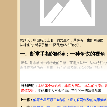
武则天，中国历史上唯一的女皇帝，其传奇一生如同谜团一
从神秘的“断掌手相”中探寻她成功的秘密。
一、断掌手相的解读：一种争议的视角
“断掌”并非单指一种特定的手相，而是指掌纹中某些特征
象征着强烈的自主意识、独立的思考能力和极强的行动力。
特质，无疑都与武则天的性格和政治策略相吻合。
手相学的科学性一直备受争议。它缺乏可靠的科学依据，更
能将断掌手相作为武则天成功的唯一解释依据。
特别声明：
本站属个体站点，非官方网站。本站的文章内
谨慎使用。
本站和本人不承担由此产生的一切法律后果！
二、武则天的性格特质：从“断掌”解读
上一篇：
解开火星平原三角陷阱：应对官司纠纷的实用策略
即使在缺乏科学支撑的情况下，我们仍可尝试从“断掌”的角