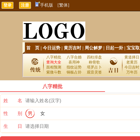
手机版
[繁体]
首 页
|
今日运势
|
黄历吉时
|
周公解梦
|
日起一卦
|
宝宝取
八字精批
八字合婚
四柱排盘
黄道择日
查询大全
喜用神
称骨歌
老黄历
面相预测
指纹运势
塔罗占卜
今日吉时
紫微斗数
铜板占卦
观音灵签
万年历
八字精批
姓 名
性 别
男
女
生 日