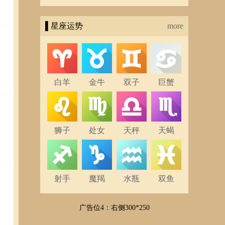
▌星座运势
more
白羊
金牛
双子
巨蟹
狮子
处女
天秤
天蝎
射手
魔羯
水瓶
双鱼
广告位4：右侧300*250