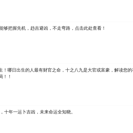
精妙的政治策略以及对时代环境的深刻洞察。她的成功，是对女性触及权
思考。
而非迷信的观点，去探究历史人物的成功秘诀。
如何能够把握先机，趋吉避凶，不走弯路，点击此处查看！
生！哪日出生的人最有财官之命，十之八九是大官或富豪，解读您的
局！！
凶，十年一运卜吉凶，未来命运全知晓。