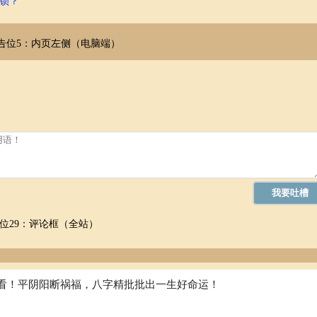
锁？
成功的关键因素。她能够忍受重重阻碍，最终登上帝位，这反映了她内在
告位5：内页左侧（电脑端）
“断掌”所表达的性格特征相符。她敢于挑战传统，敢于创新，这需要极大
的人，她性格中或许存在着某种程度的极端。这或许和“断掌”所象征的性
内在的自信和不畏强权的精神是不可忽视的。这或许也在某种程度上与“断
解读
精妙的政治策略。这包括：与男性建立联盟、利用皇室内斗、清除异己、
与的期待。
察。她能够准确把握时局，并据此做出相应的反应和决策。她利用了时代
位29：评论框（全站）
，而应该全面地考察其性格、手段和策略。
看！平阴阳断祸福，八字精批批出一生好命运！
的。虽然“断掌手相”理论存在争议，但我们可以尝试从其象征意义理解武