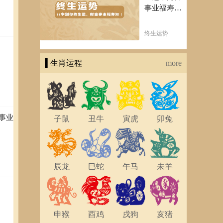
力的
事业福寿
知！五行透
析一生运势
终生运势
知天命方可
福寿绵长终
▌生肖运程
生富贵！
more
事业
子鼠
丑牛
寅虎
卯兔
辰龙
巳蛇
午马
未羊
申猴
酉鸡
戌狗
亥猪