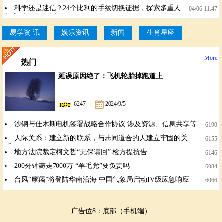
解读相学印证
科学还是迷信？24个比利的手纹切换证据，探索多重人
04/06 11:47
格背后隐藏的掌相奥秘
易学资 讯
娱乐资讯
新闻
生肖星座
More
热门
延误原因绝了：飞机轮胎掉跑道上
6247
2024/9/5
沙钢与佳木斯电机签署战略合作协议 涉及资源、信息共享等
6190
人际关系：建立新的联系，与志同道合的人建立牢固的关
6155
系。
地方法院裁定柯文哲“无保请回” 检方提抗告
6146
200分钟薅走7000万 “羊毛党”要负责吗
6084
台风“摩羯”将登陆华南沿海 中国气象局启动IV级应急响应
6066
广告位8：底部（手机端）