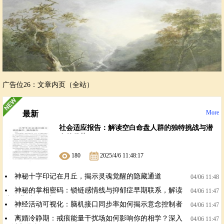
广告位26：文章内页（全站）
More
最新
社会适应报告：解读空白命盘人群的独特挑战与潜
在的优势
180
2025/4/6 11:48:17
神秘十字印记在月丘，揭示灵魂觉醒的隐藏通道
04/06 11:48
神秘的掌相密码：锁链感情线与抑郁症早期联系，解读
04/06 11:47
掌纹背后的秘密
神经活动可视化：脑机接口同步率如何揭示意念控制者
04/06 11:47
的秘密？
离婚冷静期：戒痕能量干扰场如何影响你的相学？深入
04/06 11:47