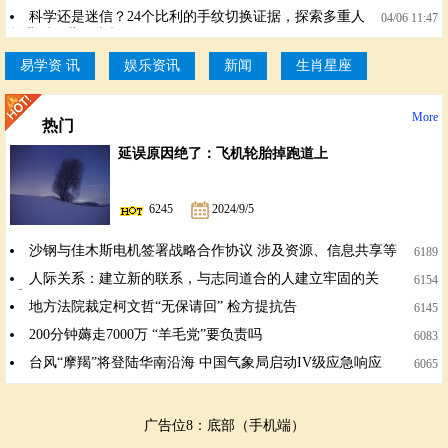
解读相学印证
科学还是迷信？24个比利的手纹切换证据，探索多重人
04/06 11:47
格背后隐藏的掌相奥秘
易学资 讯
娱乐资讯
新闻
生肖星座
More
热门
延误原因绝了：飞机轮胎掉跑道上
6245
2024/9/5
沙钢与佳木斯电机签署战略合作协议 涉及资源、信息共享等
6189
人际关系：建立新的联系，与志同道合的人建立牢固的关
6154
系。
地方法院裁定柯文哲“无保请回” 检方提抗告
6145
200分钟薅走7000万 “羊毛党”要负责吗
6083
台风“摩羯”将登陆华南沿海 中国气象局启动IV级应急响应
6065
广告位8：底部（手机端）