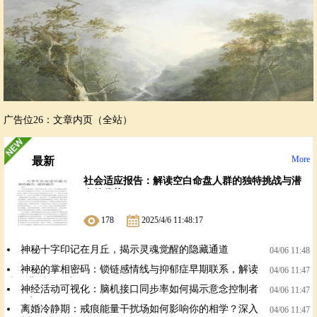
广告位26：文章内页（全站）
More
最新
社会适应报告：解读空白命盘人群的独特挑战与潜
在的优势
178
2025/4/6 11:48:17
神秘十字印记在月丘，揭示灵魂觉醒的隐藏通道
04/06 11:48
神秘的掌相密码：锁链感情线与抑郁症早期联系，解读
04/06 11:47
掌纹背后的秘密
神经活动可视化：脑机接口同步率如何揭示意念控制者
04/06 11:47
的秘密？
离婚冷静期：戒痕能量干扰场如何影响你的相学？深入
04/06 11:47