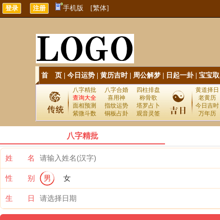
手机版
[繁体]
首 页
|
今日运势
|
黄历吉时
|
周公解梦
|
日起一卦
|
宝宝取
八字精批
八字合婚
四柱排盘
黄道择日
查询大全
喜用神
称骨歌
老黄历
面相预测
指纹运势
塔罗占卜
今日吉时
紫微斗数
铜板占卦
观音灵签
万年历
八字精批
姓 名
性 别
男
女
生 日