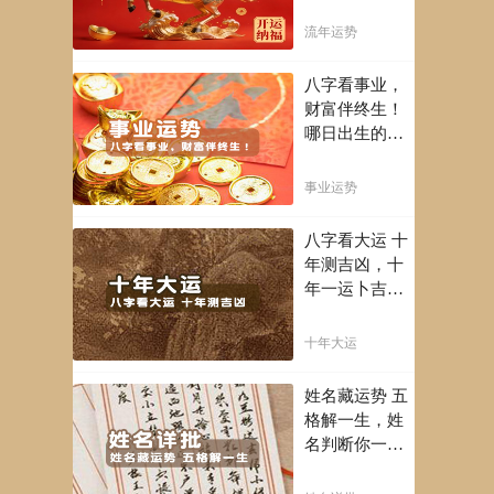
吉避凶，不走
弯路，点击此
流年运势
处查看！
八字看事业，
财富伴终生！
哪日出生的人
最有财官之
命，十之八九
事业运势
是大官或富
豪，解读您的
八字看大运 十
事业天赋，扭
年测吉凶，十
转当下不利困
年一运卜吉
局！！
凶，未来命运
全知晓。
十年大运
姓名藏运势 五
格解一生，姓
名判断你一生
吉凶，你的名
字真的适合你