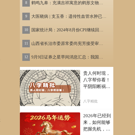
8
鹤鸣九皋：充满吉祥寓意的鹤形文物｜新知
8
9
大医晓病 | 支玉香：遗传性血管水肿已实现可防可治
9
10
国家统计局：2024年8月份CPI继续回升 PPI有所下降
10
11
山西省长治市委原常委尚宪芳接受审查调查
11
12
9月9日证券之星早间消息汇总：我国制造业领域外资准入限制措施实现“清零”
12
告
贵人何时现，
八字帮你看！
平阴阳断祸
福，八字精批
批出一生好命
八字精批
运！
多
2026年已经到
优
来，如何能够
把握先机，趋