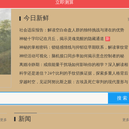
今日新鲜
社会适应报告：解读空白命盘人群的独特挑战与潜在的优势
神秘十字印记在月丘，揭示灵魂觉醒的隐藏通道
新
神秘的掌相密码：锁链感情线与抑郁症早期联系，解读掌纹背
后的秘密
神经活动可视化：脑机接口同步率如何揭示意念控制者的秘
密？
离婚冷静期：戒痕能量干扰场如何影响你的相学？深入解读相
学印证
科学还是迷信？24个比利的手纹切换证据，探索多重人格背后
隐藏的掌相奥秘
穿越时空，见证阿努比斯之眼：古埃及死亡审判的现代显形与
文化解读
新闻
更多
更