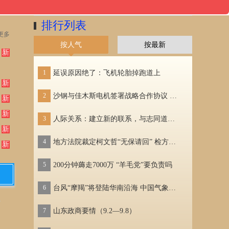
排行列表
更多
按人气
按最新
新
1
延误原因绝了：飞机轮胎掉跑道上
1
新
2
沙钢与佳木斯电机签署战略合作协议 涉及资源、信息共享等
2
新
新
3
人际关系：建立新的联系，与志同道合的人建立牢固的关系。
3
新
4
地方法院裁定柯文哲“无保请回” 检方提抗告
4
新
5
200分钟薅走7000万 “羊毛党”要负责吗
5
6
台风“摩羯”将登陆华南沿海 中国气象局启动IV级应急响应
6
7
山东政商要情（9.2—9.8）
7
多