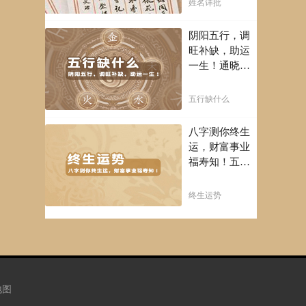
姓名详批
吗？
阴阳五行，调
旺补缺，助运
一生！通晓五
行，把控起伏
波澜，调旺补
五行缺什么
缺，助运你的
一生！
八字测你终生
运，财富事业
福寿知！五行
透析一生运势
知天命方可福
终生运势
寿绵长终生富
贵！
地图