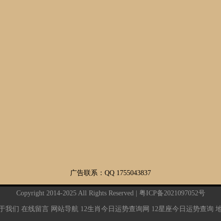
当地
通常具备强大的学习能力和求知欲，可以快速学习和适应新知识
决
和新技能，填补空白。创造力与创新力：由于缺乏固有的模式，
他们更倾向于打破常规，发掘自己的创造力与创新力，找到独特
的解决方案。灵活的思维方式：灵活的思维方式，可以帮助他们
更好地应对不同的人和事，避免僵化的思维模式，在应对变化的
时候游刃有余。深刻的自我反省能力：由于缺乏明显的强势星
体，他们更加倾向于从自身出发去进行自我反省，从而更加清晰
地认识到自身的不足，并积极地改进。如何提升社会适应力虽然
空白命盘的人群有着潜在的优势，但也需要一些方法来增强社会
适应力：积极探索自我：通过学习心理学、哲学等知识，深入了
解自身，发现潜能，并有效地规划人生目标。加强人际交往：主
动参与社交活动，与不同的人接触，学习不同的人际交往技巧，
从经验中总结。培养积极心态：积极乐观地面对生活中的挑战和
压力，培养强大的抗压能力，提升自我调节情绪的能力。持续学
习：不断学习新知识和新技能，提升自身能力，从而更好地适应
社会环境。寻求专业指导：专业的星盘分析师，也可以帮助更好
广告联系：QQ 1755043837
地理解星象的潜在含义，从而更好地适应社会。结语空白命盘并
非劣势，而是另一种独特的优势。关键在于，如何充分了解自
Copyright 2014-2025 All Rights Reserved |
粤ICP备2021097052号
身，积极探索，并在社会适应的旅途中，发现属于自己的闪光
于我们
在线留言
网站导航
12生肖今日运势查询网
12星座今日运势查询
点。
[详细]