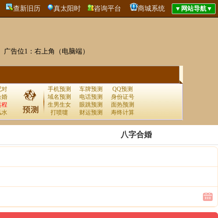
查新旧历
真太阳时
咨询平台
商城系统
广告位1：右上角（电脑端）
配对
手机预测
车牌预测
QQ预测
合婚
域名预测
电话预测
身份证号
运程
生男生女
眼跳预测
面热预测
风水
打喷嚏
财运预测
寿终计算
八字合婚