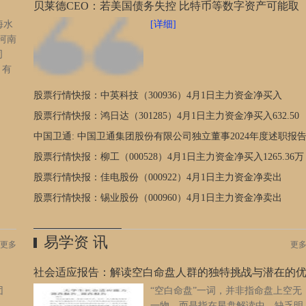
贝莱德CEO：若美国债务失控 比特币等数字资产可能取
海水
[详细]
代美元
0河南
司
）有
股票行情快报：中英科技（300936）4月1日主力资金净买入
全国鲍
报价
720.44万元
股票行情快报：鸿日达（301285）4月1日主力资金净买入632.50
息中
万元
中国卫通: 中国卫通集团股份有限公司独立董事2024年度述职报
（金野）内容摘要
股票行情快报：柳工（000528）4月1日主力资金净买入1265.36万
元
股票行情快报：佳电股份（000922）4月1日主力资金净卖出
986.44万元
股票行情快报：锡业股份（000960）4月1日主力资金净卖出
3061.47万元
易学资 讯
更多
更
社会适应报告：解读空白命盘人群的独特挑战与潜在的
团
“空白命盘”一词，并非指命盘上空无
势
一物，而是指在星盘解读中，缺乏明