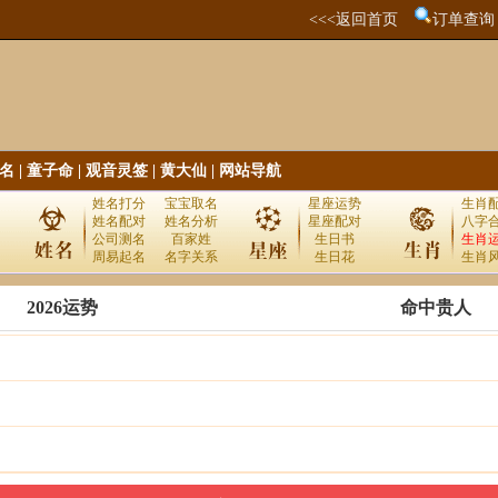
<<<返回首页
订单查询
名
|
童子命
|
观音灵签
|
黄大仙
|
网站导航
姓名打分
宝宝取名
星座运势
生肖
姓名配对
姓名分析
星座配对
八字
公司测名
百家姓
生日书
生肖
周易起名
名字关系
生日花
生肖
2026运势
命中贵人