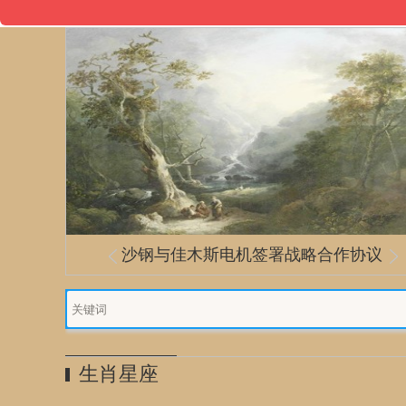
人际关系：建立新的联系，与志同道
200分钟薅走7000万 “羊毛党”要负责吗
地方法院裁定柯文哲“无保请回” 检方
台风“摩羯”将登陆华南沿海 中国气象
沙钢与佳木斯电机签署战略合作协议
延误原因绝了：飞机轮胎掉跑道上
合的人建立牢固的关系。
涉及资源、信息共享等
局启动IV级应急响应
提抗告
生肖星座