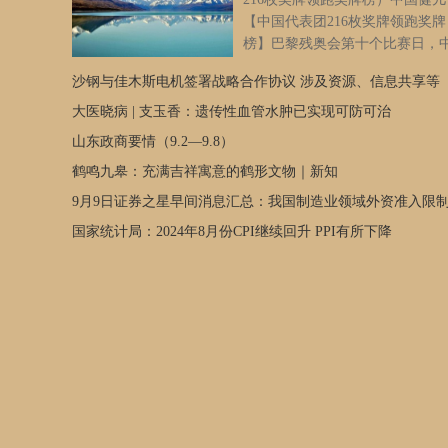
【中国代表团216枚奖牌领跑奖牌
榜】巴黎残奥会第十个比赛日，
体育代表团在游泳、田径、乒乓
沙钢与佳木斯电机签署战略合作协议 涉及资源、信息共享等
举重等赛场再获10枚金牌。截至当地时间9月7日，巴黎残奥
国体育代表团已获得216枚奖牌高居榜首，其中金牌94枚、银牌
大医晓病 | 支玉香：遗传性血管水肿已实现可防可治
枚、铜牌49枚。英国（47枚金牌120枚奖牌）、美国（36枚金
山东政商要情（9.2—9.8）
102枚奖牌）继续位居双榜（金牌榜和奖牌榜）第二位和第三
鹤鸣九皋：充满吉祥寓意的鹤形文物｜新知
【中国游泳队再获4金】在女子200米个人混合泳SM10级决赛
张蒙以2分26秒81的成绩夺得冠军；在男子100米仰泳S6级决
9月9日证券之星早间消息汇总：我国制造业领域外资准入限
中，杨洪以1分14秒31的成绩获得冠军；在女子100米仰泳S6
施实现“清零”
国家统计局：2024年8月份CPI继续回升 PPI有所下降
赛中，蒋裕燕以1分19秒44的成绩打破世界纪录获得冠军；在
200米个人混合泳SM5级决赛中，何聖羔、卢冬、成姣包揽金
牌（见封图）。【中国举重队再获2金】在女子79公斤级决赛
韩淼雨以154公斤获得冠军，并打破世界纪录；闫盼盼以242
打破残奥会纪录，获得男子88公斤级金牌。【蔡秉辰夺得男
球F33级金牌】在男子铅球F33级金牌，蔡秉辰以12.77米的成
破世界纪录夺得金牌。奥运动态【巴黎残奥会闭幕式将变电
对】当地时间9月8日晚，巴黎残奥会闭幕式将在法兰西体育
行。闭幕式上将有24组DJ登场，让·米歇尔·雅尔等艺术家将
约一个小时的电音派对。此外，各国运动员可能共同步入场