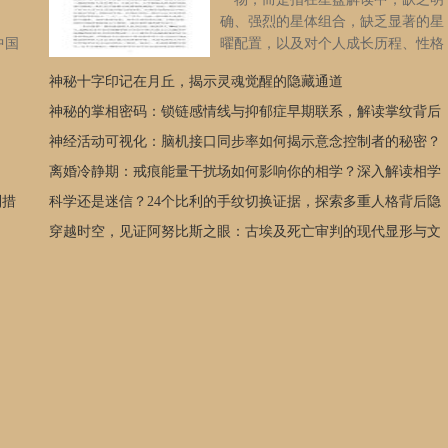
确、强烈的星体组合，缺乏显著的星
中国
曜配置，以及对个人成长历程、性格
球、
特征、以及社会适应能力的关键信息
神秘十字印记在月丘，揭示灵魂觉醒的隐藏通道
会中
缺乏具体描述。对于这类人群，社会适应并非一帆风顺，但也孕
73
育着独特的潜在优势。挑战：缺乏清晰的“导航”缺乏明确的星体
神秘的掌相密码：锁链感情线与抑郁症早期联系，解读掌纹背后
牌
组合，如同缺少了星盘中的“导航”。这可能会导致以下挑战：自
的秘密
神经活动可视化：脑机接口同步率如何揭示意念控制者的秘密？
位。
我认知模糊：缺乏清晰的星象指引，可能导致自我认知模糊，对
离婚冷静期：戒痕能量干扰场如何影响你的相学？深入解读相学
中，
自身优势和劣势的理解不足，难以有效规划个人发展方向。目标
赛
不明确：缺乏明确的星象暗示，可能导致目标不明确，在人生道
制措
印证
科学还是迷信？24个比利的手纹切换证据，探索多重人格背后隐
级决
路上缺乏方向感，容易迷失自我。人际关系复杂：缺乏清晰的星
藏的掌相奥秘
穿越时空，见证阿努比斯之眼：古埃及死亡审判的现代显形与文
女子
象暗示，可能导致人际关系处理能力较弱，在人际交往中缺乏策
化解读
银铜
略和技巧，容易与他人产生误解和冲突。社会适应力不足：缺少
中，
星象的“助力”，可能会在社会环境中显得不够适应，缺乏应对压
公斤
力和挑战的能力。情绪波动较大：缺乏清晰的能量平衡，可能会
子铅
导致情绪波动较大，难以自我调节和控制情绪。潜在优势：无限
绩打
的可能性尽管“空白命盘”带来挑战，但也蕴藏着无限的可能性，
音派
这正是其潜在优势所在：高度的适应性：缺少固定的星象暗示，
场举
使得这类人群拥有高度的适应性，能够迅速融入不同的环境和社
打造
会群体。他们通常比较灵活、开放，能接受新鲜事物，不会被刻
内，
板的模式束缚。强大的学习能力：面对未知的环境和情况，他们