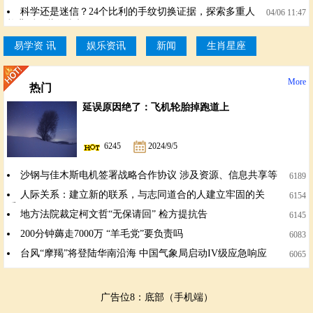
解读相学印证
科学还是迷信？24个比利的手纹切换证据，探索多重人
04/06 11:47
格背后隐藏的掌相奥秘
易学资 讯
娱乐资讯
新闻
生肖星座
More
热门
延误原因绝了：飞机轮胎掉跑道上
6245
2024/9/5
沙钢与佳木斯电机签署战略合作协议 涉及资源、信息共享等
6189
人际关系：建立新的联系，与志同道合的人建立牢固的关
6154
系。
地方法院裁定柯文哲“无保请回” 检方提抗告
6145
200分钟薅走7000万 “羊毛党”要负责吗
6083
台风“摩羯”将登陆华南沿海 中国气象局启动IV级应急响应
6065
广告位8：底部（手机端）