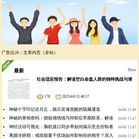
广告位26：文章内页（全站）
More
最新
社会适应报告：解读空白命盘人群的独特挑战与潜
在的优势
178
2025/4/6 11:48:17
神秘十字印记在月丘，揭示灵魂觉醒的隐藏通道
04/06 11:48
神秘的掌相密码：锁链感情线与抑郁症早期联系，解读
04/06 11:47
掌纹背后的秘密
神经活动可视化：脑机接口同步率如何揭示意念控制者
04/06 11:47
的秘密？
离婚冷静期：戒痕能量干扰场如何影响你的相学？深入
04/06 11:47