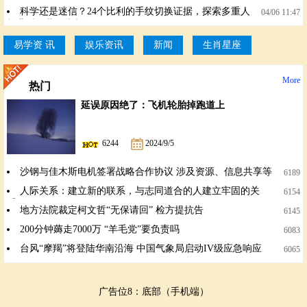
解读相学印证
科学还是迷信？24个比利的手纹切换证据，探索多重人
04/06 11:47
格背后隐藏的掌相奥秘
易学资 讯
娱乐资讯
新闻
生肖星座
More
热门
延误原因绝了：飞机轮胎掉跑道上
6244
2024/9/5
沙钢与佳木斯电机签署战略合作协议 涉及资源、信息共享等
6189
人际关系：建立新的联系，与志同道合的人建立牢固的关
6154
系。
地方法院裁定柯文哲“无保请回” 检方提抗告
6145
200分钟薅走7000万 “羊毛党”要负责吗
6083
台风“摩羯”将登陆华南沿海 中国气象局启动IV级应急响应
6065
广告位8：底部（手机端）