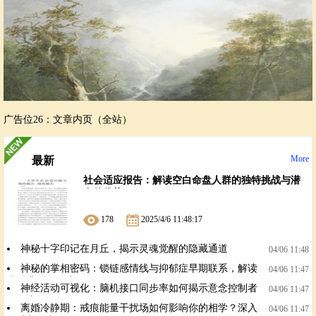
广告位26：文章内页（全站）
More
最新
社会适应报告：解读空白命盘人群的独特挑战与潜
在的优势
178
2025/4/6 11:48:17
神秘十字印记在月丘，揭示灵魂觉醒的隐藏通道
04/06 11:48
神秘的掌相密码：锁链感情线与抑郁症早期联系，解读
04/06 11:47
掌纹背后的秘密
神经活动可视化：脑机接口同步率如何揭示意念控制者
04/06 11:47
的秘密？
离婚冷静期：戒痕能量干扰场如何影响你的相学？深入
04/06 11:47