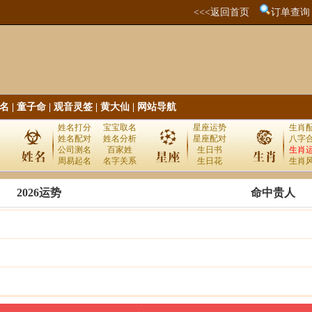
<<<返回首页
订单查询
名
|
童子命
|
观音灵签
|
黄大仙
|
网站导航
姓名打分
宝宝取名
星座运势
生肖
姓名配对
姓名分析
星座配对
八字
公司测名
百家姓
生日书
生肖
周易起名
名字关系
生日花
生肖
2026运势
命中贵人