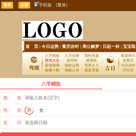
手机版
[繁体]
首 页
|
今日运势
|
黄历吉时
|
周公解梦
|
日起一卦
|
宝宝取
八字精批
八字合婚
四柱排盘
黄道择日
查询大全
喜用神
称骨歌
老黄历
面相预测
指纹运势
塔罗占卜
今日吉时
紫微斗数
铜板占卦
观音灵签
万年历
八字精批
姓 名
性 别
男
女
生 日