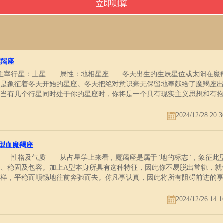
魔羯座
日 主宰行星：土星 属性：地相星座 冬天出生的生辰星位或太阳在魔
是象征着冬天开始的星座。冬天把绝对意识毫无保留地奉献给了魔羯座
其当有几个行星同时处于你的星座时，你将是一个具有现实主义思想和有
热烈的感情征服，是一个有强烈的忘我精神的人。你表情平静而淡漠，不
。你害怕别人毫无意义的谈话会占据你宝贵的时间，也不能接受别人对你
2024/12/28 20:3
深沉、始终如一、忠诚可靠、正直廉洁并富有献身精神。另外，你坚如磐
，也从不报任何幻想。你深居简出，喜欢把自己关在象牙塔中，这对你比
。谨慎可能会使你错过许多良机，于是你便会产生失望和怀才不遇之感。
A型血魔羯座
责任感的、勤奋的劳动者和杰出的组织者。如同攀登山峰一样，魔羯座的
日 性格及气质 从占星学上来看，魔羯座是属于"地的标志"，象征此
不懈的努力去换取。你的成功主要靠你艰苦奋斗的精神和你的工作能力，
、稳固及包容。加上A型本身所具有这种特征，因此你不易脱出常轨，就
不喜欢碌碌无为，无所事事，你的实际感促使你不断地改进自己的工作质
一样，平稳而顺畅地往前奔驰而去。你凡事认真，因此将所有阻碍前进的
人是以事业为主的，常常把个人生活置之度外。一切都从最现实的观点
，只有努力不懈地迈向未来，才能让心里感觉充实。 你凡事只相信自
起，并追求实实在在的结果。你渴望成功，也许这是为了补偿内心的某种
住的就是自己，不易对别人敞开胸怀，去相信别人，甚至去接纳别人。这
2024/12/26 14:1
从来不会把感情与事业混为一谈。你的逻辑思想、客观态度和组织观念有
从你朴素、踏实的外表上看出来。虽然表面上你与世无争，但并不是消极
时还会把你引向社会或政治生活的道路上去。许多国家领导人，在你们的
，正如星星之火在心底烧起来，愈来愈炽烈。由于你对别人的不信任，因