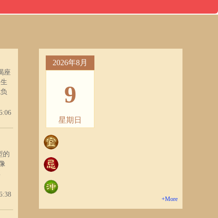
2026年8月
羯座
出生
9
抱负
太容
粗暴
6:06
星期日
石、
去经
然
人的
型的
而不
像
量和
享
出
己，
需求
种认
6:38
可能
+More
，在
天宫
此你