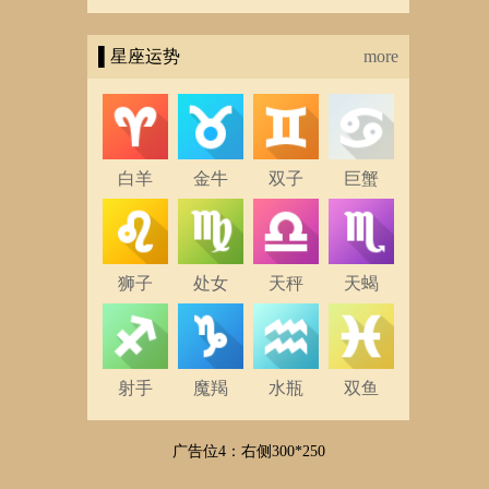
▌星座运势
more
白羊
金牛
双子
巨蟹
狮子
处女
天秤
天蝎
射手
魔羯
水瓶
双鱼
广告位4：右侧300*250