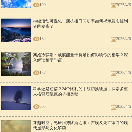
199
2025/4/6
神经活动可视化：脑机接口同步率如何揭示意念控制
者的秘密？
162
2025/4/6
离婚冷静期：戒痕能量干扰场如何影响你的相学？深
入解读相学印证
187
2025/4/6
科学还是迷信？24个比利的手纹切换证据，探索多重
人格背后隐藏的掌相奥秘
203
2025/4/6
穿越时空，见证阿努比斯之眼：古埃及死亡审判的现
代显形与文化解读