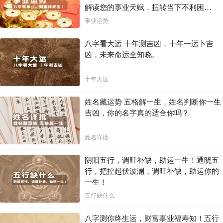
解读您的事业天赋，扭转当下不利困
局！！
事业运势
八字看大运 十年测吉凶，十年一运卜吉
凶，未来命运全知晓。
十年大运
姓名藏运势 五格解一生，姓名判断你一生
吉凶，你的名字真的适合你吗？
姓名详批
阴阳五行，调旺补缺，助运一生！通晓五
行，把控起伏波澜，调旺补缺，助运你的
一生！
五行缺什么
八字测你终生运，财富事业福寿知！五行