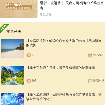
透析一生运势 知天命方可福寿绵长终生富
贵！
终生运势
文章列表
社会适应报告：解读空白命盘人群的独特挑战与潜在
的优势
178
2025/4/6
神秘十字印记在月丘，揭示灵魂觉醒的隐藏通道
205
2025/4/6
神秘的掌相密码：锁链感情线与抑郁症早期联系，解
读掌纹背后的秘密