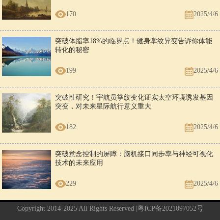
170
2025/4/6
突破体脂率18%的临界点！健身掌纹异变告诉你体能
转化的秘密
199
2025/4/6
突破性研究！宇航员掌纹变化证实太空环境诱发基因
突变，对未来星际航行意义重大
182
2025/4/6
突破意念控制的屏障：脑机接口同步率与神经可视化
技术的未来应用
229
2025/4/6
Copyright 2014-2025 All Rights Reserved |
粤ICP备2021097052号