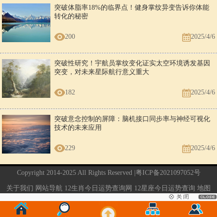
突破体脂率18%的临界点！健身掌纹异变告诉你体能
转化的秘密
200
2025/4/6
突破性研究！宇航员掌纹变化证实太空环境诱发基因
突变，对未来星际航行意义重大
182
2025/4/6
突破意念控制的屏障：脑机接口同步率与神经可视化
技术的未来应用
229
2025/4/6
Copyright 2014-2025 All Rights Reserved |
粤ICP备2021097052号
关于我们
网站导航
12生肖今日运势查询网
12星座今日运势查询
地图
电脑版