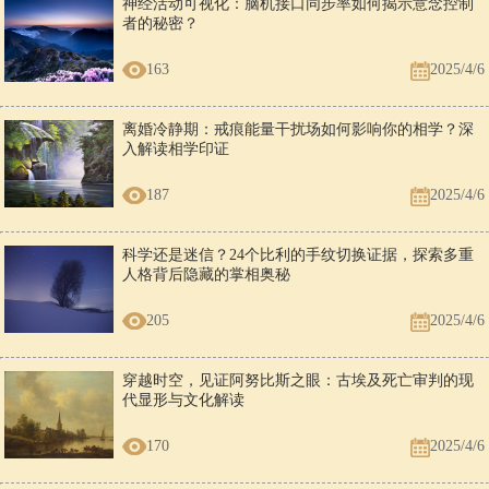
神经活动可视化：脑机接口同步率如何揭示意念控制
者的秘密？
163
2025/4/6
离婚冷静期：戒痕能量干扰场如何影响你的相学？深
入解读相学印证
187
2025/4/6
科学还是迷信？24个比利的手纹切换证据，探索多重
人格背后隐藏的掌相奥秘
205
2025/4/6
穿越时空，见证阿努比斯之眼：古埃及死亡审判的现
代显形与文化解读
170
2025/4/6