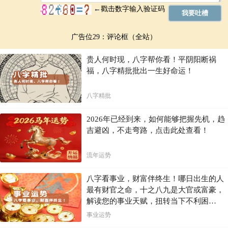
广告位29：评论框（全站）
贵人何时现，八字帮你看！平阴阳断祸
福，八字精批批出一生好命运！
八字精批
2026年已经到来，如何能够把握先机，趋
吉避凶，不走弯路，点击此处查看！
流年运势
八字看事业，财富伴终生！哪日出生的人
最有财官之命，十之八九是大官或富豪，
解读您的事业天赋，扭转当下不利困
局！！
事业运势