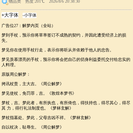
物品类
热度:201℃ 2026/8/6 20:38:30
广告位27：解梦内页（全站）
梦到手杖，预示你将草率签订不成熟的契约，并因此遭受经济上的损
失。
梦见你在使用手杖行走，表示你将听从并依赖于他人的忠告。
梦见羡慕漂亮的手杖，预示你将会把自己的切身利益委托交付给忠实的
人料理。
原版周公解梦：
拷讯杖责，主大吉。《周公解梦》
梦见使杖，免罚罪，吉。《敦煌本梦书》
梦杖，吉。梦此者，有所执也，有所倚也，得扶持也，得尽其心，得尽
其 力，得行礼法制度也。《梦林玄解》
梦杖指墓处。梦此，父母吉凶不祥。《梦林玄解》
自以杖决，耻辱生。《周公解梦》