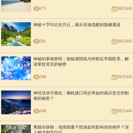
175
2025/4/6
神秘十字印记在月丘，揭示灵魂觉醒的隐藏通道
201
2025/4/6
神秘的掌相密码：锁链感情线与抑郁症早期联系，解
读掌纹背后的秘密
196
2025/4/6
神经活动可视化：脑机接口同步率如何揭示意念控制
者的秘密？
160
2025/4/6
离婚冷静期：戒痕能量干扰场如何影响你的相学？深
入解读相学印证