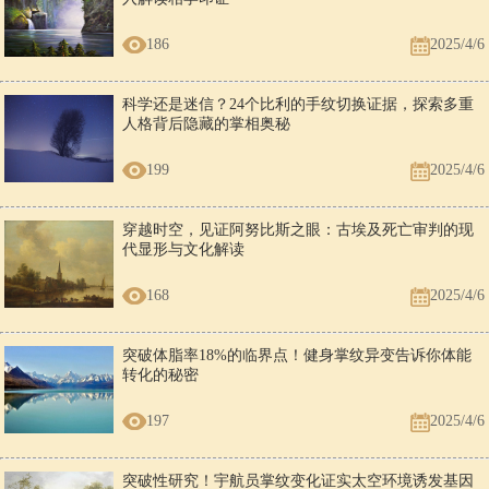
186
2025/4/6
科学还是迷信？24个比利的手纹切换证据，探索多重
人格背后隐藏的掌相奥秘
199
2025/4/6
穿越时空，见证阿努比斯之眼：古埃及死亡审判的现
代显形与文化解读
168
2025/4/6
突破体脂率18%的临界点！健身掌纹异变告诉你体能
转化的秘密
197
2025/4/6
突破性研究！宇航员掌纹变化证实太空环境诱发基因