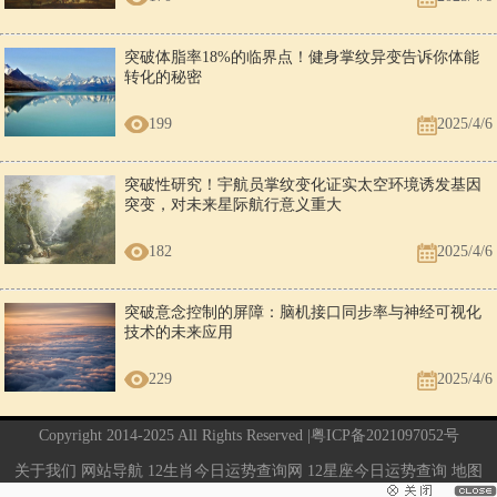
突破体脂率18%的临界点！健身掌纹异变告诉你体能
转化的秘密
199
2025/4/6
突破性研究！宇航员掌纹变化证实太空环境诱发基因
突变，对未来星际航行意义重大
182
2025/4/6
突破意念控制的屏障：脑机接口同步率与神经可视化
技术的未来应用
229
2025/4/6
Copyright 2014-2025 All Rights Reserved |
粤ICP备2021097052号
关于我们
网站导航
12生肖今日运势查询网
12星座今日运势查询
地图