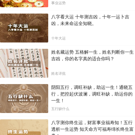
局！！
事业运势
八字看大运 十年测吉凶，十年一运卜吉
凶，未来命运全知晓。
十年大运
姓名藏运势 五格解一生，姓名判断你一生
吉凶，你的名字真的适合你吗？
姓名详批
阴阳五行，调旺补缺，助运一生！通晓五
行，把控起伏波澜，调旺补缺，助运你的
一生！
五行缺什么
八字测你终生运，财富事业福寿知！五行
透析一生运势 知天命方可福寿绵长终生富