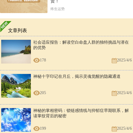
贵！
终生运势
文章列表
社会适应报告：解读空白命盘人群的独特挑战与潜在
的优势
178
2025/4/6
神秘十字印记在月丘，揭示灵魂觉醒的隐藏通道
205
2025/4/6
神秘的掌相密码：锁链感情线与抑郁症早期联系，解
读掌纹背后的秘密
199
2025/4/6