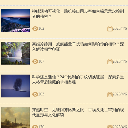
神经活动可视化：脑机接口同步率如何揭示意念控制
者的秘密？
162
2025/4/6
离婚冷静期：戒痕能量干扰场如何影响你的相学？深
入解读相学印证
187
2025/4/6
科学还是迷信？24个比利的手纹切换证据，探索多重
人格背后隐藏的掌相奥秘
203
2025/4/6
穿越时空，见证阿努比斯之眼：古埃及死亡审判的现
代显形与文化解读
170
2025/4/6