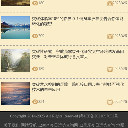
180
2025/4/6
突破体脂率18%的临界点！健身掌纹异变告诉你体能
转化的秘密
209
2025/4/6
突破性研究！宇航员掌纹变化证实太空环境诱发基因
突变，对未来星际航行意义重大
189
2025/4/6
突破意念控制的屏障：脑机接口同步率与神经可视化
技术的未来应用
234
2025/4/6
Copyright 2014-2025 All Rights Reserved |
粤ICP备2021097052号
关于我们
网站导航
12生肖今日运势查询网
12星座今日运势查询
地图