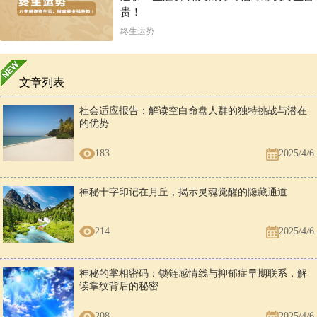
贵！
终生运势
文章列表
社会适应报告：解读空白命盘人群的独特挑战与潜在
的优势
183
2025/4/6
神秘十字印记在月丘，揭示灵魂觉醒的隐藏通道
214
2025/4/6
神秘的掌相密码：锁链感情线与抑郁症早期联系，解
读掌纹背后的秘密
208
2025/4/6