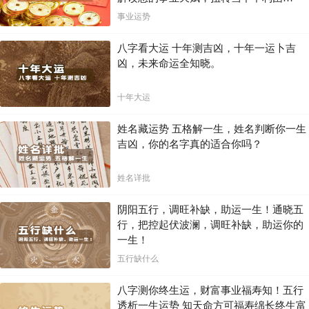
局！！
事业运势
八字看大运 十年测吉凶，十年一运卜吉
凶，未来命运全知晓。
十年大运
姓名藏运势 五格解一生，姓名判断你一生
吉凶，你的名字真的适合你吗？
姓名详批
阴阳五行，调旺补缺，助运一生！通晓五
行，把控起伏波澜，调旺补缺，助运你的
一生！
五行缺什么
八字测你终生运，财富事业福寿知！五行
透析一生运势 知天命方可福寿绵长终生富