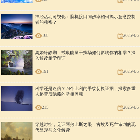
神经活动可视化：脑机接口同步率如何揭示意念控制
者的秘密？
168
2025/4/6
离婚冷静期：戒痕能量干扰场如何影响你的相学？深
入解读相学印证
191
2025/4/6
科学还是迷信？24个比利的手纹切换证据，探索多重
人格背后隐藏的掌相奥秘
215
2025/4/6
穿越时空，见证阿努比斯之眼：古埃及死亡审判的现
代显形与文化解读