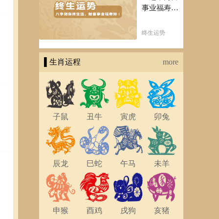
事业福寿
知！五行透
析一生运势
终生运势
知天命方可
福寿绵长终
▌生肖运程
生富贵！
more
子鼠
丑牛
寅虎
卯兔
辰龙
巳蛇
午马
未羊
申猴
酉鸡
戌狗
亥猪