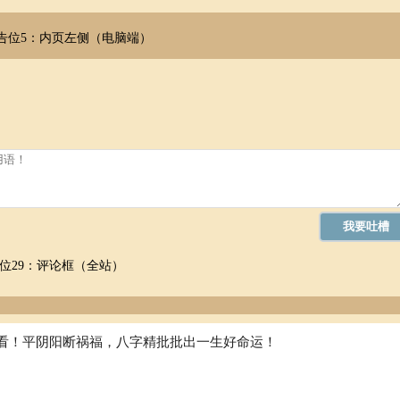
告位5：内页左侧（电脑端）
位29：评论框（全站）
看！平阴阳断祸福，八字精批批出一生好命运！