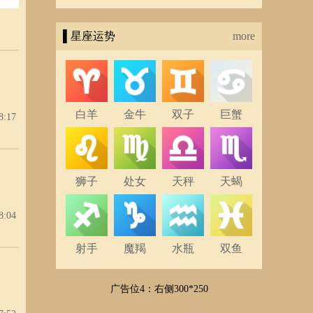
▌星座运势
more
白羊
金牛
双子
巨蟹
8:17
狮子
处女
天秤
天蝎
8:04
射手
魔羯
水瓶
双鱼
广告位4：右侧300*250