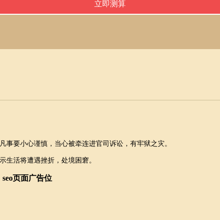
凡事要小心谨慎，当心被牵连进官司诉讼，有牢狱之灾。
示生活将遭遇挫折，处境困窘。
seo页面广告位