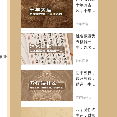
富豪，解读
十年测吉
您的事业天
凶，十年一
赋，扭转当
运卜吉凶，
下不利困
未来命运全
十年大运
局！！
知晓。
姓名藏运势
五格解一
生，姓名判
断你一生吉
事业
凶，你的名
姓名详批
字真的适合
你吗？
阴阳五行，
调旺补缺，
助运一生！
通晓五行，
把控起伏波
五行缺什么
澜，调旺补
缺，助运你
八字测你终
的一生！
生运，财富