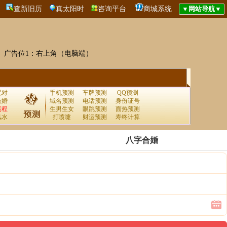
查新旧历
真太阳时
咨询平台
商城系统
广告位1：右上角（电脑端）
配对
手机预测
车牌预测
QQ预测
合婚
域名预测
电话预测
身份证号
运程
生男生女
眼跳预测
面热预测
风水
打喷嚏
财运预测
寿终计算
八字合婚