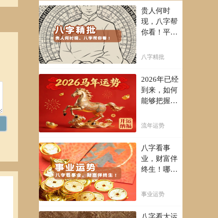
贵人何时
现，八字帮
你看！平阴
阳断祸福，
八字精批批
八字精批
出一生好命
运！
2026年已经
到来，如何
能够把握先
机，趋吉避
凶，不走弯
流年运势
路，点击此
处查看！
八字看事
业，财富伴
终生！哪日
出生的人最
有财官之
事业运势
命，十之八
九是大官或
八字看大运