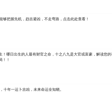
如何能够把握先机，趋吉避凶，不走弯路，点击此处查看！
生！哪日出生的人最有财官之命，十之八九是大官或富豪，解读您的
局！！
凶，十年一运卜吉凶，未来命运全知晓。