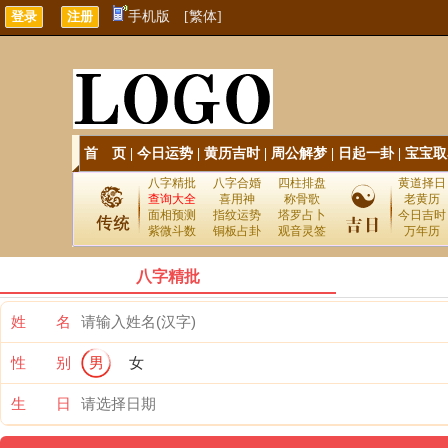
手机版
[繁体]
首 页
|
今日运势
|
黄历吉时
|
周公解梦
|
日起一卦
|
宝宝取
八字精批
八字合婚
四柱排盘
黄道择日
查询大全
喜用神
称骨歌
老黄历
面相预测
指纹运势
塔罗占卜
今日吉时
紫微斗数
铜板占卦
观音灵签
万年历
八字精批
姓 名
性 别
男
女
生 日