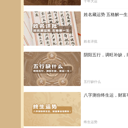
十年大运
姓名藏运势 五格解一
姓名详批
阴阳五行，调旺补缺，
五行缺什么
八字测你终生运，财富
终生运势