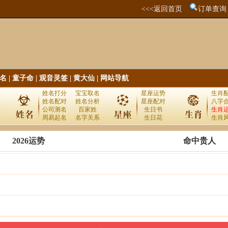
<<<返回首页
订单查询
名
|
童子命
|
观音灵签
|
黄大仙
|
网站导航
姓名打分
宝宝取名
星座运势
生肖
姓名配对
姓名分析
星座配对
八字
公司测名
百家姓
生日书
生肖
周易起名
名字关系
生日花
生肖
2026运势
命中贵人