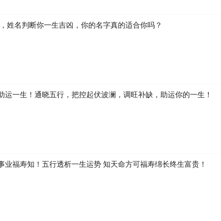
生，姓名判断你一生吉凶，你的名字真的适合你吗？
助运一生！通晓五行，把控起伏波澜，调旺补缺，助运你的一生！
事业福寿知！五行透析一生运势 知天命方可福寿绵长终生富贵！