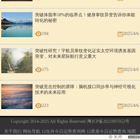
突破体脂率18%的临界点！健身掌纹异变告诉你体能
转化的秘密
194
2025/4/6
突破性研究！宇航员掌纹变化证实太空环境诱发基因
突变，对未来星际航行意义重大
175
2025/4/6
突破意念控制的屏障：脑机接口同步率与神经可视化
技术的未来应用
223
2025/4/6
Copyright 2014-2025 All Rights Reserved |
粤ICP备2021097052号
关于我们
网站导航
12生肖今日运势查询网
12星座今日运势查询
地图