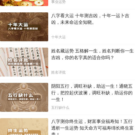
局！！
事业运势
八字看大运 十年测吉凶，十年一运卜吉
凶，未来命运全知晓。
十年大运
姓名藏运势 五格解一生，姓名判断你一生
吉凶，你的名字真的适合你吗？
姓名详批
阴阳五行，调旺补缺，助运一生！通晓五
行，把控起伏波澜，调旺补缺，助运你的
一生！
五行缺什么
八字测你终生运，财富事业福寿知！五行
透析一生运势 知天命方可福寿绵长终生富
贵！