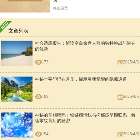
终生运势
文章列表
社会适应报告：解读空白命盘人群的独特挑战与潜在
的优势
173
2025/4/6
神秘十字印记在月丘，揭示灵魂觉醒的隐藏通道
199
2025/4/6
神秘的掌相密码：锁链感情线与抑郁症早期联系，解
读掌纹背后的秘密
194
2025/4/6