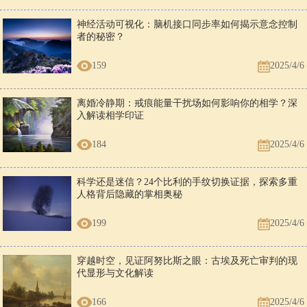
神经活动可视化：脑机接口同步率如何揭示意念控制
者的秘密？
159
2025/4/6
离婚冷静期：戒痕能量干扰场如何影响你的相学？深
入解读相学印证
184
2025/4/6
科学还是迷信？24个比利的手纹切换证据，探索多重
人格背后隐藏的掌相奥秘
199
2025/4/6
穿越时空，见证阿努比斯之眼：古埃及死亡审判的现
代显形与文化解读
166
2025/4/6