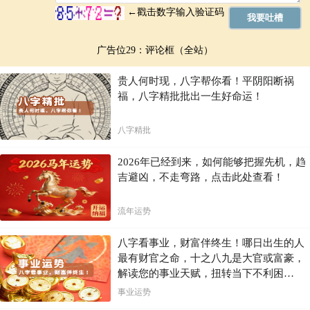
广告位29：评论框（全站）
贵人何时现，八字帮你看！平阴阳断祸
福，八字精批批出一生好命运！
八字精批
2026年已经到来，如何能够把握先机，趋
吉避凶，不走弯路，点击此处查看！
流年运势
八字看事业，财富伴终生！哪日出生的人
最有财官之命，十之八九是大官或富豪，
解读您的事业天赋，扭转当下不利困
局！！
事业运势