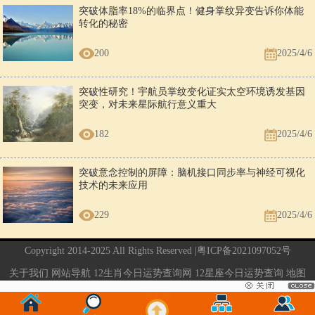
突破体脂率18%的临界点！健身掌纹异变告诉你体能
转化的秘密
200
2025/4/6
突破性研究！宇航员掌纹变化证实太空环境诱发基因
突变，对未来星际航行意义重大
182
2025/4/6
突破意念控制的屏障：脑机接口同步率与神经可视化
技术的未来应用
229
2025/4/6
Copyright 2014-2025 All Rights Reserved |
粤ICP备2021097052号
关于我们
网站导航
12生肖今日运势查询网
12星座今日运势查询
地图
电脑版