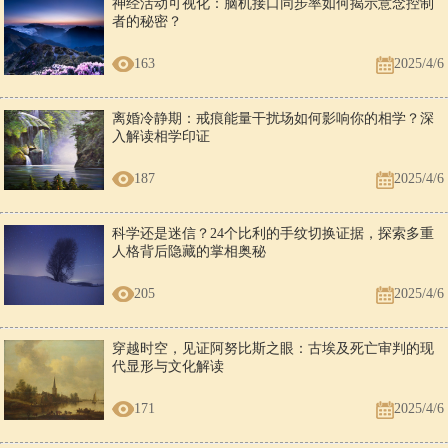
神经活动可视化：脑机接口同步率如何揭示意念控制
者的秘密？
163
2025/4/6
离婚冷静期：戒痕能量干扰场如何影响你的相学？深
入解读相学印证
187
2025/4/6
科学还是迷信？24个比利的手纹切换证据，探索多重
人格背后隐藏的掌相奥秘
205
2025/4/6
穿越时空，见证阿努比斯之眼：古埃及死亡审判的现
代显形与文化解读
171
2025/4/6