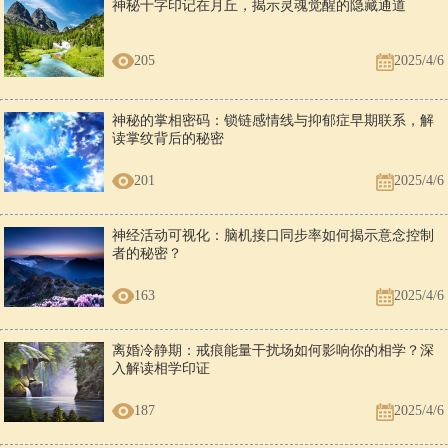
神秘十字印记在月丘，揭示灵魂觉醒的隐藏通道
205
2025/4/6
神秘的掌相密码：锁链感情线与抑郁症早期联系，解
读掌纹背后的秘密
201
2025/4/6
神经活动可视化：脑机接口同步率如何揭示意念控制
者的秘密？
163
2025/4/6
离婚冷静期：戒痕能量干扰场如何影响你的相学？深
入解读相学印证
187
2025/4/6