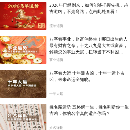
2026年已经到来，如何能够把握先机，趋
吉避凶，不走弯路，点击此处查看！
流年运势
八字看事业，财富伴终生！哪日出生的人
最有财官之命，十之八九是大官或富豪，
解读您的事业天赋，扭转当下不利困
局！！
事业运势
八字看大运 十年测吉凶，十年一运卜吉
凶，未来命运全知晓。
十年大运
姓名藏运势 五格解一生，姓名判断你一生
吉凶，你的名字真的适合你吗？
姓名详批