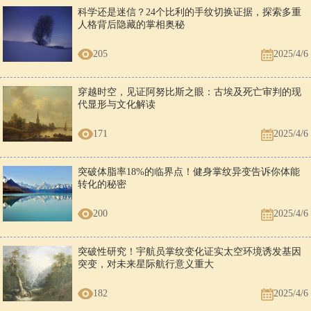
科学还是迷信？24个比利的手纹切换证据，探索多重
人格背后隐藏的掌相奥秘
205
2025/4/6
穿越时空，见证阿努比斯之眼：古埃及死亡审判的现
代显形与文化解读
171
2025/4/6
突破体脂率18%的临界点！健身掌纹异变告诉你体能
转化的秘密
200
2025/4/6
突破性研究！宇航员掌纹变化证实太空环境诱发基因
突变，对未来星际航行意义重大
182
2025/4/6