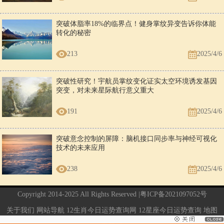
突破体脂率18%的临界点！健身掌纹异变告诉你体能
转化的秘密
213
2025/4/6
突破性研究！宇航员掌纹变化证实太空环境诱发基因
突变，对未来星际航行意义重大
191
2025/4/6
突破意念控制的屏障：脑机接口同步率与神经可视化
技术的未来应用
238
2025/4/6
Copyright 2014-2025 All Rights Reserved |
粤ICP备2021097052号
关于我们
网站导航
12生肖今日运势查询网
12星座今日运势查询
地图