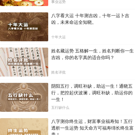
局！！
事业运势
八字看大运 十年测吉凶，十年一运卜吉
凶，未来命运全知晓。
十年大运
姓名藏运势 五格解一生，姓名判断你一生
吉凶，你的名字真的适合你吗？
姓名详批
阴阳五行，调旺补缺，助运一生！通晓五
行，把控起伏波澜，调旺补缺，助运你的
一生！
五行缺什么
八字测你终生运，财富事业福寿知！五行
透析一生运势 知天命方可福寿绵长终生富
贵！