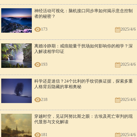
神经活动可视化：脑机接口同步率如何揭示意念控制
者的秘密？
173
2025/4/6
离婚冷静期：戒痕能量干扰场如何影响你的相学？深
入解读相学印证
193
2025/4/6
科学还是迷信？24个比利的手纹切换证据，探索多重
人格背后隐藏的掌相奥秘
218
2025/4/6
穿越时空，见证阿努比斯之眼：古埃及死亡审判的现
代显形与文化解读
181
2025/4/6