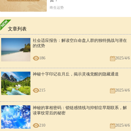
终生运势
文章列表
社会适应报告：解读空白命盘人群的独特挑战与潜在
的优势
186
2025/4/6
神秘十字印记在月丘，揭示灵魂觉醒的隐藏通道
215
2025/4/6
神秘的掌相密码：锁链感情线与抑郁症早期联系，解
读掌纹背后的秘密
210
2025/4/6