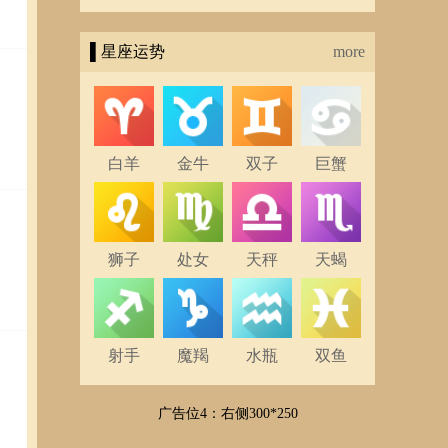
▌星座运势
more
白羊
金牛
双子
巨蟹
狮子
处女
天秤
天蝎
射手
魔羯
水瓶
双鱼
广告位4：右侧300*250