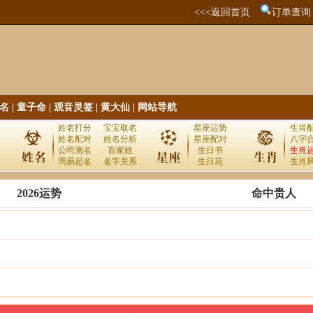
<<<返回首页
订单查询
名
|
童子命
|
观音灵签
|
黄大仙
|
网站导航
姓名打分
宝宝取名
星座运势
生肖
姓名配对
姓名分析
星座配对
八字
公司测名
百家姓
生日书
生肖
周易起名
名字关系
生日花
生肖
2026运势
命中贵人