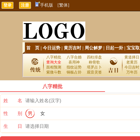
手机版
[繁体]
首 页
|
今日运势
|
黄历吉时
|
周公解梦
|
日起一卦
|
宝宝取
八字精批
八字合婚
四柱排盘
黄道择日
查询大全
喜用神
称骨歌
老黄历
面相预测
指纹运势
塔罗占卜
今日吉时
紫微斗数
铜板占卦
观音灵签
万年历
八字精批
姓 名
性 别
男
女
生 日