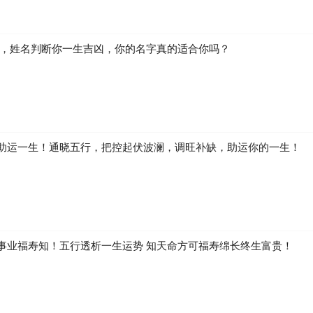
生，姓名判断你一生吉凶，你的名字真的适合你吗？
助运一生！通晓五行，把控起伏波澜，调旺补缺，助运你的一生！
事业福寿知！五行透析一生运势 知天命方可福寿绵长终生富贵！