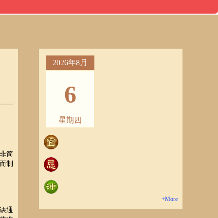
2026年8月
6
星期四
非简
而制
+More
诀通