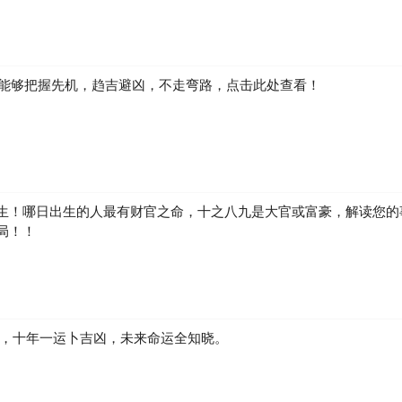
如何能够把握先机，趋吉避凶，不走弯路，点击此处查看！
生！哪日出生的人最有财官之命，十之八九是大官或富豪，解读您的
局！！
凶，十年一运卜吉凶，未来命运全知晓。