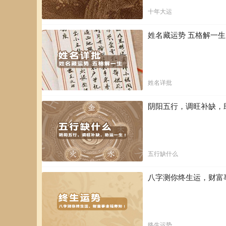
十年大运
姓名藏运势 五格解一
姓名详批
阴阳五行，调旺补缺，
五行缺什么
八字测你终生运，财富
终生运势