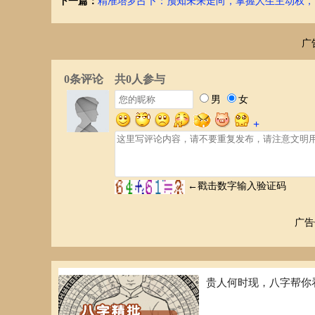
在人生的各个重要阶段，例如事业选择、婚姻大事、投资理
下一篇：
精准塔罗占卜：预知未来走向，掌握人生主动权，
付诸实际行动。
案例分析（假设）
广
以某人的称骨歌诀解读为例，歌诀中提示其中年时期可能面
极调整策略，寻求新的发展机遇，例如学习新技能、开拓新
结语
称骨歌诀作为一种解读人生命运的古老方法，蕴含着丰富的
节点，从而成就精彩人生。理性分析，积极应对，才是解读
记住，命运掌握在自己手中，努力奋斗才能成就精彩人生！
广告
贵人何时现，八字帮你