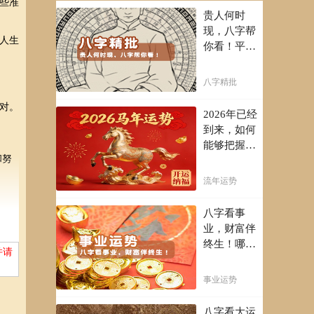
些准
贵人何时
现，八字帮
人生
你看！平阴
阳断祸福，
八字精批批
八字精批
出一生好命
对。
运！
2026年已经
到来，如何
能够把握先
和努
机，趋吉避
凶，不走弯
流年运势
路，点击此
处查看！
八字看事
业，财富伴
终生！哪日
并请
出生的人最
有财官之
期。
事业运势
命，十之八
九是大官或
八字看大运