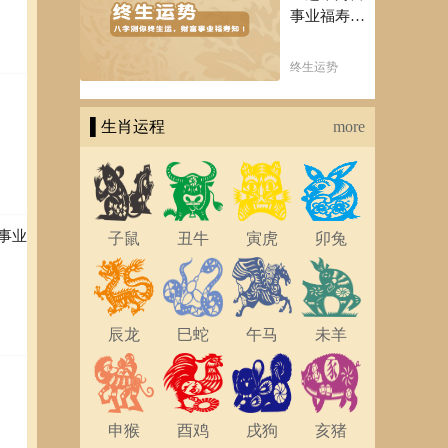
事业福寿
知！五行透
析一生运势
终生运势
知天命方可
福寿绵长终
▌生肖运程
生富贵！
more
事业
子鼠
丑牛
寅虎
卯兔
辰龙
巳蛇
午马
未羊
申猴
酉鸡
戌狗
亥猪