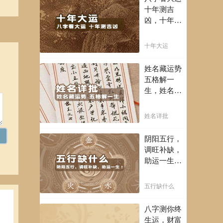
，并
富豪，解读
十年测吉
您的事业天
凶，十年一
赋，扭转当
运卜吉凶，
下不利困
未来命运全
十年大运
期积
局！！
知晓。
姓名藏运势
五格解一
生，姓名判
关键
断你一生吉
凶，你的名
姓名详批
字真的适合
你吗？
阴阳五行，
调旺补缺，
助运一生！
通晓五行，
把控起伏波
五行缺什么
澜，调旺补
缺，助运你
八字测你终
的一生！
生运，财富