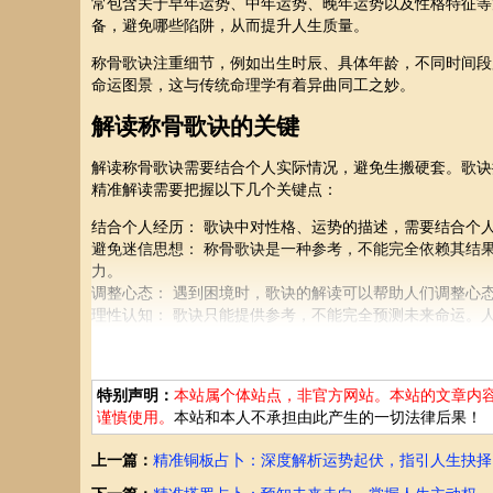
常包含关于早年运势、中年运势、晚年运势以及性格特征等
备，避免哪些陷阱，从而提升人生质量。
称骨歌诀注重细节，例如出生时辰、具体年龄，不同时间段
命运图景，这与传统命理学有着异曲同工之妙。
解读称骨歌诀的关键
解读称骨歌诀需要结合个人实际情况，避免生搬硬套。歌诀
精准解读需要把握以下几个关键点：
结合个人经历： 歌诀中对性格、运势的描述，需要结合个
避免迷信思想： 称骨歌诀是一种参考，不能完全依赖其结
力。
调整心态： 遇到困境时，歌诀的解读可以帮助人们调整心
理性认知： 歌诀只能提供参考，不能完全预测未来命运。
称骨歌诀的实用价值
特别声明：
本站属个体站点，非官方网站。本站的文章内
称骨歌诀的实用价值在于帮助人们更好地了解自身，提前洞
谨慎使用。
本站和本人不承担由此产生的一切法律后果！
例如，歌诀中描述了某个阶段的运势可能会出现低谷，那么
它也可以帮助人们找到自己的优势，并以此开展事业，从而
上一篇：
精准铜板占卜：深度解析运势起伏，指引人生抉择