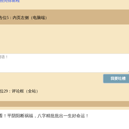
财，称骨歌诀都可提供一定参考。它提醒人们在关键节点上，要审慎考虑
照亮你前程
告位5：内页左侧（电脑端）
临事业上的瓶颈。这并非意味着注定失败，而是提醒这个人需要在中年时
的市场等。通过积极的应对，他可以化解瓶颈，继续获得事业上的成功。
文化内涵。它并非预言，而是指引，帮助人们更好地了解自身，掌握人生
称骨歌诀的正确态度，将其作为人生的参考，而不是迷信的依据。
位29：评论框（全站）
看！平阴阳断祸福，八字精批批出一生好命运！