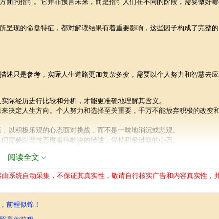
方面的指引。它并非预言未来，而是指引人们在不同的阶段，需要做好哪
所呈现的命盘特征，都对解读结果有着重要影响，这些因子构成了完整的
描述只是参考，实际人生道路更加复杂多变，需要以个人努力和智慧去应
人实际经历进行比较和分析，才能更准确地理解其含义。
果来决定人生方向。个人努力和选择至关重要，千万不能放弃积极的改变
态，以积极乐观的心态面对挑战，而不是一味地消沉或悲观。
人们需要以理性态度看待歌诀的描述，保持积极进取的心态。
阅读全文
容由系统自动采集，不保证其真实性，敬请自行核实广告和内容真实性，
察可能遇到的风险，为未来的规划提供一些参考。
个人可以提前做好储备，或者积极地采取应对措施，以更好地度过困难时
获得更好的发展机会。
，前程似锦！