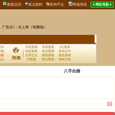
查新旧历
真太阳时
咨询平台
商城系统
广告位1：右上角（电脑端）
配对
手机预测
车牌预测
QQ预测
合婚
域名预测
电话预测
身份证号
运程
生男生女
眼跳预测
面热预测
风水
打喷嚏
财运预测
寿终计算
八字合婚