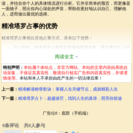
读，并结合你个人的具体情况进行分析。它并非简单的预言，而更像是
一面镜子，照出你内心深处的声音，帮助你更好地认识自己、理解他
人，进而做出最优的选择。
精准塔罗占事的优势
精准塔罗占事相比其他占事方式，具有以下优势：
深入剖析：精准塔罗占事并非简单地预测未来，更注重对个人状
况的深入剖析，帮助你更好地理解自己的需求和潜在问题。
阅读全文
提供方向：通过占事，你可以获得清晰的未来走向和发展方向，
帮助你做出最合适的决策。
特别声明：
本站属个体站点，非官方网站。本站的文章内容由系统自
揭示潜能：占事可以帮助你挖掘自身的潜能，找到适合自己的发
动采集，不保证其真实性，敬请自行核实广告和内容真实性，并请谨
展路径。
慎使用。
本站和本人不承担由此产生的一切法律后果！
化解阻碍：在占事中，可以发现潜在的阻碍和困难，并提供相应
的解决方案。
上一篇：
精准解读称骨歌诀：掌握人生关键节点，成就精彩人生
增强自信：了解未来发展趋势，能够增强你的自信心和行动力。
下一篇：
精准塔罗占卜：超越迷茫，找到人生的真谛，照亮你前途
塔罗占事的应用场景
广告位8：底部（手机端）
精准塔罗占事应用范围广泛，可以帮助你应对各种人生难题。
事业发展：预测职业道路，帮助你找到合适的职业方向，规避潜
在风险。