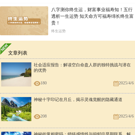
八字测你终生运，财富事业福寿知！五行
透析一生运势 知天命方可福寿绵长终生富
贵！
终生运势
文章列表
社会适应报告：解读空白命盘人群的独特挑战与潜在
的优势
180
2025/4/6
神秘十字印记在月丘，揭示灵魂觉醒的隐藏通道
208
2025/4/6
神秘的掌相密码：锁链感情线与抑郁症早期联系，解