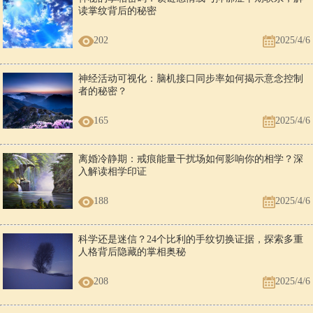
读掌纹背后的秘密
202
2025/4/6
神经活动可视化：脑机接口同步率如何揭示意念控制
者的秘密？
165
2025/4/6
离婚冷静期：戒痕能量干扰场如何影响你的相学？深
入解读相学印证
188
2025/4/6
科学还是迷信？24个比利的手纹切换证据，探索多重
人格背后隐藏的掌相奥秘
208
2025/4/6