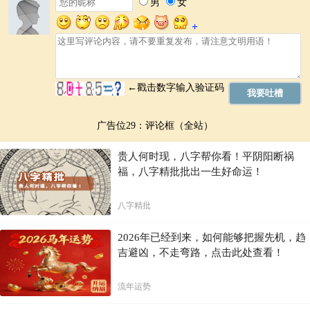
感情纠葛：分析感情状况，了解潜在的感情问题，帮助你更好地
经营感情。
人际关系：清晰人际交往的模式，帮助你处理好人际关系，避免
冲突。
财富运势：了解财富运势，帮助你理财，提升收入。
健康状况：了解自身健康状态，预防疾病，提升健康水平。
如何进行精准塔罗占事
要进行精准的塔罗占事，需要专业的塔罗师，他们具备丰富的经验和专
广告位29：评论框（全站）
业的知识。在选择塔罗师时，要选择信誉良好、经验丰富的专业人士。
在占事过程中，保持平和的心态，清晰地表达你的问题和需求，并认真
贵人何时现，八字帮你看！平阴阳断祸
聆听塔罗师的解读。
福，八字精批批出一生好命运！
提示：
切勿将塔罗占事作为唯一决策依据，理性思考与实际行动仍然是
关键。
八字精批
结语
2026年已经到来，如何能够把握先机，趋
精准塔罗占事，如同指引你前行的明灯，帮助你更好地理解自己，预见
吉避凶，不走弯路，点击此处查看！
未来，掌握人生的主动权。它并不仅仅是一种占事，更是一种自我探索
和自我提升的途径。在迷茫的道路上，愿你能够找到自己的方向，照亮
流年运势
前程。
本文章仅供参考，仅供娱乐，不具有任何实际效用。