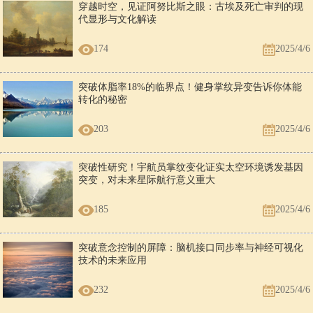
穿越时空，见证阿努比斯之眼：古埃及死亡审判的现
代显形与文化解读
174
2025/4/6
突破体脂率18%的临界点！健身掌纹异变告诉你体能
转化的秘密
203
2025/4/6
突破性研究！宇航员掌纹变化证实太空环境诱发基因
突变，对未来星际航行意义重大
185
2025/4/6
突破意念控制的屏障：脑机接口同步率与神经可视化
技术的未来应用
232
2025/4/6