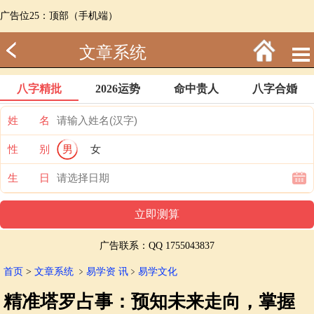
广告位25：顶部（手机端）
文章系统
八字精批
2026运势
命中贵人
八字合婚
姓 名
性 别
男
女
生 日
广告联系：QQ 1755043837
首页
>
文章系统
﹥
易学资 讯
﹥
易学文化
精准塔罗占事：预知未来走向，掌握